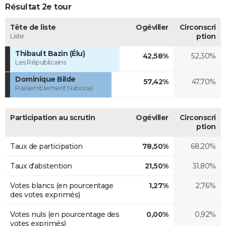
Résultat 2e tour
Tête de liste
Ogéviller
Circonscri
Liste
ption
Thibault Bazin (Élu)
42,58%
52,30%
Les Républicains
Dominique Bilde
57,42%
47,70%
Rassemblement National
Participation au scrutin
Ogéviller
Circonscri
ption
Taux de participation
78,50%
68,20%
Taux d'abstention
21,50%
31,80%
Votes blancs (en pourcentage
1,27%
2,76%
des votes exprimés)
Votes nuls (en pourcentage des
0,00%
0,92%
votes exprimés)