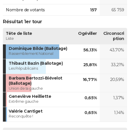
Nombre de votants
157
65 759
Résultat 1er tour
Tête de liste
Ogéviller
Circonscri
Liste
ption
Dominique Bilde (Ballotage)
56,13%
43,70%
Rassemblement National
Thibault Bazin (Ballotage)
25,81%
33,21%
Les Républicains
Barbara Bertozzi-Biévelot
16,77%
20,59%
(Ballotage)
Union de la gauche
Geneviève Heilliette
0,65%
1,37%
Extrême gauche
Valérie Cantiget
0,65%
1,14%
Reconquête !