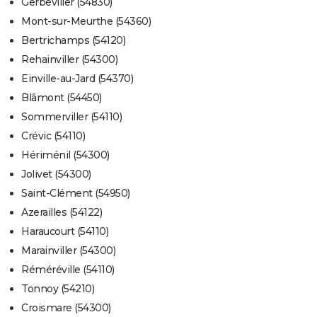
Gerbéviller (54830)
Mont-sur-Meurthe (54360)
Bertrichamps (54120)
Rehainviller (54300)
Einville-au-Jard (54370)
Blâmont (54450)
Sommerviller (54110)
Crévic (54110)
Hériménil (54300)
Jolivet (54300)
Saint-Clément (54950)
Azerailles (54122)
Haraucourt (54110)
Marainviller (54300)
Réméréville (54110)
Tonnoy (54210)
Croismare (54300)