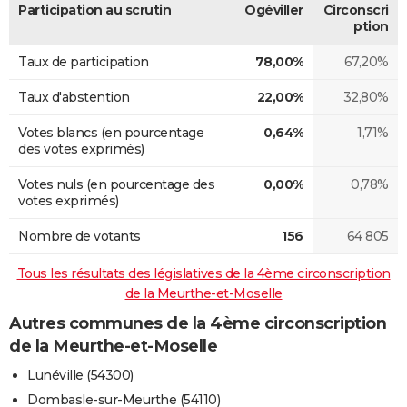
Participation au scrutin
Ogéviller
Circonscri
ption
Taux de participation
78,00%
67,20%
Taux d'abstention
22,00%
32,80%
Votes blancs (en pourcentage
0,64%
1,71%
des votes exprimés)
Votes nuls (en pourcentage des
0,00%
0,78%
votes exprimés)
Nombre de votants
156
64 805
Tous les résultats des législatives de la 4ème circonscription
de la Meurthe-et-Moselle
Autres communes de la 4ème circonscription
de la Meurthe-et-Moselle
Lunéville (54300)
Dombasle-sur-Meurthe (54110)