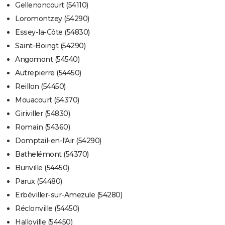
Gellenoncourt (54110)
Loromontzey (54290)
Essey-la-Côte (54830)
Saint-Boingt (54290)
Angomont (54540)
Autrepierre (54450)
Reillon (54450)
Mouacourt (54370)
Giriviller (54830)
Romain (54360)
Domptail-en-l'Air (54290)
Bathelémont (54370)
Buriville (54450)
Parux (54480)
Erbéviller-sur-Amezule (54280)
Réclonville (54450)
Halloville (54450)