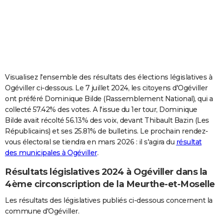
City break
Voyage de noces
Climat
Destinations
Voyage nature
Forum
+
PHOTO
GUIDES D'ACHAT
BONS PLANS
CARTE DE VOEUX
Visualisez l'ensemble des résultats des élections législatives à
Ogéviller ci-dessous. Le 7 juillet 2024, les citoyens d'Ogéviller
Carte Bonne année
Carte Pâques
Carte de Noël
Carte Saint-Valentin
Carte d'anniversaire
DICTIONNAIRE
ont préféré Dominique Bilde (Rassemblement National), qui a
collecté 57.42% des votes. A l'issue du 1er tour, Dominique
Biographies
Expressions
Dictionnaire
Citations
Proverbes
PROGRAMME TV
Bilde avait récolté 56.13% des voix, devant Thibault Bazin (Les
Républicains) et ses 25.81% de bulletins. Le prochain rendez-
COPAINS D'AVANT
vous électoral se tiendra en mars 2026 : il s'agira du
résultat
Se connecter
Collèges
Universités
Service militaire
S'inscrire
Lycées
Primaires
Entreprises
Avis de recherche
AVIS DE DÉCÈS
des municipales à Ogéviller
.
Résultats législatives 2024 à Ogéviller dans la
FORUM
4ème circonscription de la Meurthe-et-Moselle
Lifestyle
Sport
Television
Cinema
Bricolage
Culture
Auto
Voyage
Les résultats des législatives publiés ci-dessous concernent la
commune d'Ogéviller.