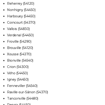
Reherrey (54120)
Nonhigny (54450)
Harbouey (54450)
Coincourt (54370)
Vallois (54830)
Verdenal (54450)
Froville (54290)
Brouville (54120)
Xousse (54370)
Bionville (54540)
Crion (54300)
Vého (54450)
Igney (54450)
Fenneviller (54540)
Raville-sur-Sânon (54370)
Tanconville (54480)
Repaix (54450)