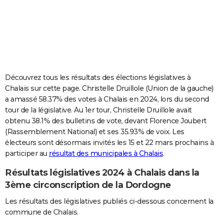
City break
Voyage de noces
Climat
Destinations
Voyage nature
Forum
+
PHOTO
GUIDES D'ACHAT
BONS PLANS
CARTE DE VOEUX
Découvrez tous les résultats des élections législatives à
Chalais sur cette page. Christelle Druillole (Union de la gauche)
Carte Bonne année
Carte Pâques
Carte de Noël
Carte Saint-Valentin
Carte d'anniversaire
DICTIONNAIRE
a amassé 58.37% des votes à Chalais en 2024, lors du second
tour de la législative. Au 1er tour, Christelle Druillole avait
Biographies
Expressions
Dictionnaire
Citations
Proverbes
PROGRAMME TV
obtenu 38.1% des bulletins de vote, devant Florence Joubert
(Rassemblement National) et ses 35.93% de voix. Les
COPAINS D'AVANT
électeurs sont désormais invités les 15 et 22 mars prochains à
Se connecter
Collèges
Universités
Service militaire
S'inscrire
Lycées
Primaires
Entreprises
Avis de recherche
AVIS DE DÉCÈS
participer au
résultat des municipales à Chalais
.
Résultats législatives 2024 à Chalais dans la
FORUM
3ème circonscription de la Dordogne
Lifestyle
Sport
Television
Cinema
Bricolage
Culture
Auto
Voyage
Les résultats des législatives publiés ci-dessous concernent la
commune de Chalais.