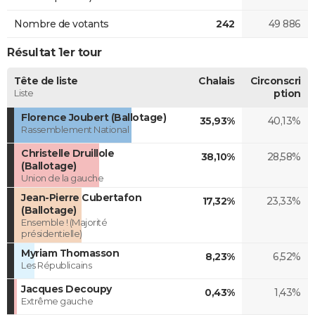
Nombre de votants
242
49 886
Résultat 1er tour
Tête de liste
Chalais
Circonscri
Liste
ption
Florence Joubert (Ballotage)
35,93%
40,13%
Rassemblement National
Christelle Druillole
38,10%
28,58%
(Ballotage)
Union de la gauche
Jean-Pierre Cubertafon
17,32%
23,33%
(Ballotage)
Ensemble ! (Majorité
présidentielle)
Myriam Thomasson
8,23%
6,52%
Les Républicains
Jacques Decoupy
0,43%
1,43%
Extrême gauche