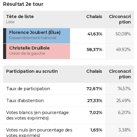
Résultat 2e tour
Tête de liste
Chalais
Circonscri
Liste
ption
Florence Joubert (Élue)
41,63%
50,08%
Rassemblement National
Christelle Druillole
58,37%
49,92%
Union de la gauche
Participation au scrutin
Chalais
Circonscri
ption
Taux de participation
72,67%
74,51%
Taux d'abstention
27,33%
25,49%
Votes blancs (en pourcentage
7,02%
6,20%
des votes exprimés)
Votes nuls (en pourcentage des
1,65%
3,38%
votes exprimés)