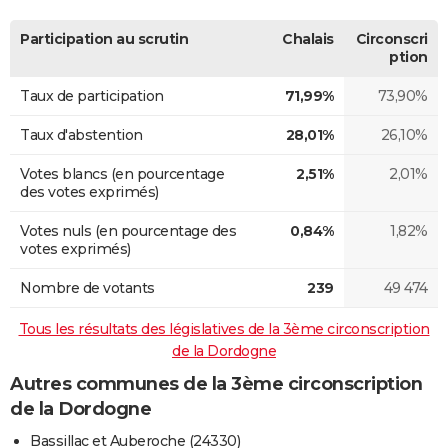
Participation au scrutin
Chalais
Circonscri
ption
Taux de participation
71,99%
73,90%
Taux d'abstention
28,01%
26,10%
Votes blancs (en pourcentage
2,51%
2,01%
des votes exprimés)
Votes nuls (en pourcentage des
0,84%
1,82%
votes exprimés)
Nombre de votants
239
49 474
Tous les résultats des législatives de la 3ème circonscription
de la Dordogne
Autres communes de la 3ème circonscription
de la Dordogne
Bassillac et Auberoche (24330)