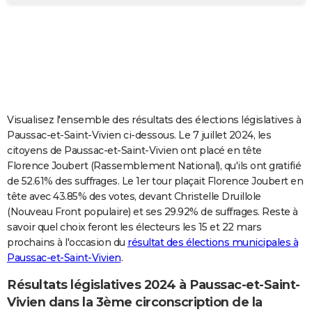
City break
Voyage de noces
Climat
Destinations
Voyage nature
Forum
+
PHOTO
GUIDES D'ACHAT
BONS PLANS
CARTE DE VOEUX
Visualisez l'ensemble des résultats des élections législatives à
Carte Bonne année
Carte Pâques
Carte de Noël
Carte Saint-Valentin
Carte d'anniversaire
DICTIONNAIRE
Paussac-et-Saint-Vivien ci-dessous. Le 7 juillet 2024, les
citoyens de Paussac-et-Saint-Vivien ont placé en tête
Biographies
Expressions
Dictionnaire
Citations
Proverbes
PROGRAMME TV
Florence Joubert (Rassemblement National), qu'ils ont gratifié
de 52.61% des suffrages. Le 1er tour plaçait Florence Joubert en
COPAINS D'AVANT
tête avec 43.85% des votes, devant Christelle Druillole
(Nouveau Front populaire) et ses 29.92% de suffrages. Reste à
Se connecter
Collèges
Universités
Service militaire
S'inscrire
Lycées
Primaires
Entreprises
Avis de recherche
AVIS DE DÉCÈS
savoir quel choix feront les électeurs les 15 et 22 mars
prochains à l'occasion du
résultat des élections municipales à
FORUM
Paussac-et-Saint-Vivien
.
Lifestyle
Sport
Television
Cinema
Bricolage
Culture
Auto
Voyage
Résultats législatives 2024 à Paussac-et-Saint-
Vivien dans la 3ème circonscription de la