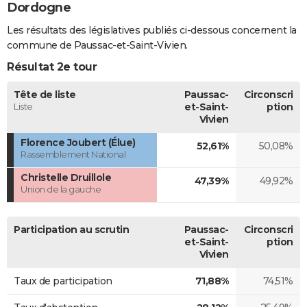
Dordogne
Les résultats des législatives publiés ci-dessous concernent la
commune de Paussac-et-Saint-Vivien.
Résultat 2e tour
Tête de liste
Paussac-
Circonscri
Liste
et-Saint-
ption
Vivien
Florence Joubert (Élue)
52,61%
50,08%
Rassemblement National
Christelle Druillole
47,39%
49,92%
Union de la gauche
Participation au scrutin
Paussac-
Circonscri
et-Saint-
ption
Vivien
Taux de participation
71,88%
74,51%