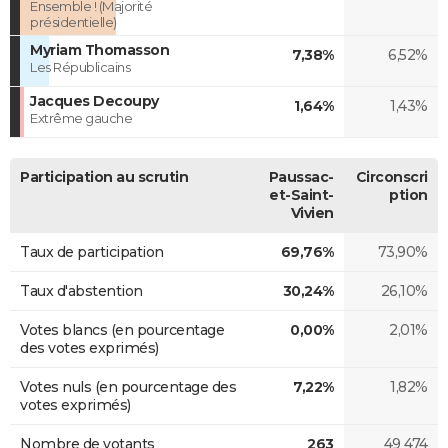
Ensemble ! (Majorité
présidentielle)
Myriam Thomasson
7,38%
6,52%
Les Républicains
Jacques Decoupy
1,64%
1,43%
Extrême gauche
Participation au scrutin
Paussac-
Circonscri
et-Saint-
ption
Vivien
Taux de participation
69,76%
73,90%
Taux d'abstention
30,24%
26,10%
Votes blancs (en pourcentage
0,00%
2,01%
des votes exprimés)
Votes nuls (en pourcentage des
7,22%
1,82%
votes exprimés)
Nombre de votants
263
49 474