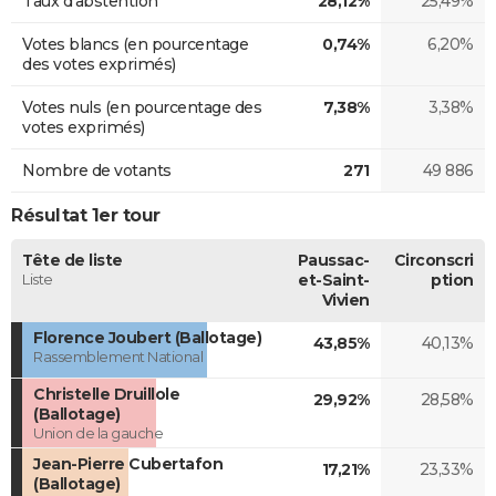
Taux d'abstention
28,12%
25,49%
Votes blancs (en pourcentage
0,74%
6,20%
des votes exprimés)
Votes nuls (en pourcentage des
7,38%
3,38%
votes exprimés)
Nombre de votants
271
49 886
Résultat 1er tour
Tête de liste
Paussac-
Circonscri
Liste
et-Saint-
ption
Vivien
Florence Joubert (Ballotage)
43,85%
40,13%
Rassemblement National
Christelle Druillole
29,92%
28,58%
(Ballotage)
Union de la gauche
Jean-Pierre Cubertafon
17,21%
23,33%
(Ballotage)