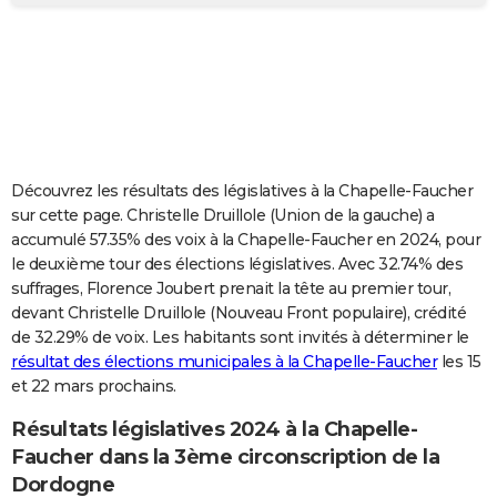
City break
Voyage de noces
Climat
Destinations
Voyage nature
Forum
+
PHOTO
GUIDES D'ACHAT
BONS PLANS
CARTE DE VOEUX
Découvrez les résultats des législatives à la Chapelle-Faucher
Carte Bonne année
Carte Pâques
Carte de Noël
Carte Saint-Valentin
Carte d'anniversaire
DICTIONNAIRE
sur cette page. Christelle Druillole (Union de la gauche) a
accumulé 57.35% des voix à la Chapelle-Faucher en 2024, pour
Biographies
Expressions
Dictionnaire
Citations
Proverbes
PROGRAMME TV
le deuxième tour des élections législatives. Avec 32.74% des
suffrages, Florence Joubert prenait la tête au premier tour,
COPAINS D'AVANT
devant Christelle Druillole (Nouveau Front populaire), crédité
de 32.29% de voix. Les habitants sont invités à déterminer le
Se connecter
Collèges
Universités
Service militaire
S'inscrire
Lycées
Primaires
Entreprises
Avis de recherche
AVIS DE DÉCÈS
résultat des élections municipales à la Chapelle-Faucher
les 15
et 22 mars prochains.
FORUM
Lifestyle
Sport
Television
Cinema
Bricolage
Culture
Auto
Voyage
Résultats législatives 2024 à la Chapelle-
Faucher dans la 3ème circonscription de la
Dordogne