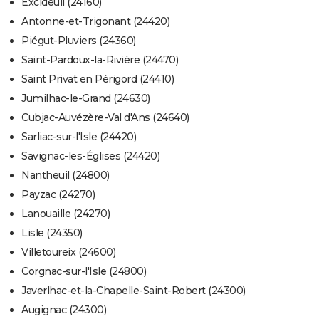
Excideuil (24160)
Antonne-et-Trigonant (24420)
Piégut-Pluviers (24360)
Saint-Pardoux-la-Rivière (24470)
Saint Privat en Périgord (24410)
Jumilhac-le-Grand (24630)
Cubjac-Auvézère-Val d'Ans (24640)
Sarliac-sur-l'Isle (24420)
Savignac-les-Églises (24420)
Nantheuil (24800)
Payzac (24270)
Lanouaille (24270)
Lisle (24350)
Villetoureix (24600)
Corgnac-sur-l'Isle (24800)
Javerlhac-et-la-Chapelle-Saint-Robert (24300)
Augignac (24300)