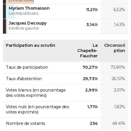
Myriam Thomasson
11,21%
6,52%
Les Républicains
Jacques Decoupy
3,14%
1,43%
Extrême gauche
Participation au scrutin
La
Circonscri
Chapelle-
ption
Faucher
Taux de participation
70,27%
73,90%
Taux d'abstention
29,73%
26,10%
Votes blancs (en pourcentage
2,99%
2,01%
des votes exprimés)
Votes nuls (en pourcentage des
1,71%
1,82%
votes exprimés)
Nombre de votants
234
49 474