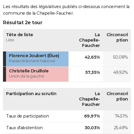
Les résultats des législatives publiés ci-dessous concernent la
commune de la Chapelle-Faucher.
Résultat 2e tour
Tête de liste
La
Circonscri
Liste
Chapelle-
ption
Faucher
Florence Joubert (Élue)
42,65%
50,08%
Rassemblement National
Christelle Druillole
57,35%
49,92%
Union de la gauche
Participation au scrutin
La
Circonscri
Chapelle-
ption
Faucher
Taux de participation
69,97%
74,51%
Taux d'abstention
30,03%
25,49%