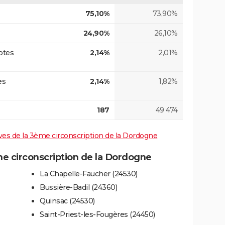
75,10%
73,90%
24,90%
26,10%
otes
2,14%
2,01%
es
2,14%
1,82%
187
49 474
tives de la 3ème circonscription de la Dordogne
 circonscription de la Dordogne
La Chapelle-Faucher (24530)
Bussière-Badil (24360)
Quinsac (24530)
Saint-Priest-les-Fougères (24450)