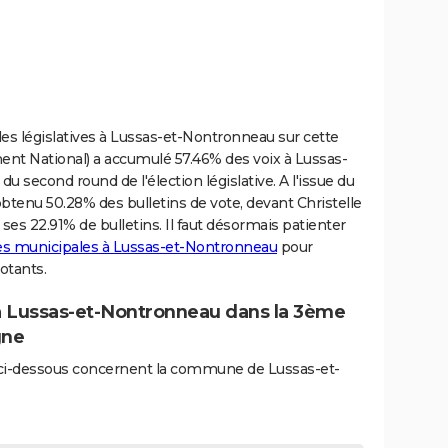
es législatives à Lussas-et-Nontronneau sur cette
nt National) a accumulé 57.46% des voix à Lussas-
u second round de l'élection législative. A l'issue du
obtenu 50.28% des bulletins de vote, devant Christelle
 ses 22.91% de bulletins. Il faut désormais patienter
des municipales à Lussas-et-Nontronneau
pour
votants.
 à Lussas-et-Nontronneau dans la 3ème
gne
és ci-dessous concernent la commune de Lussas-et-