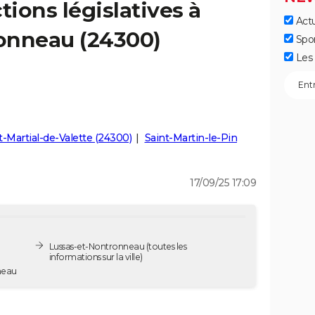
tions législatives à
Actu
onneau (24300)
Spo
Les 
t-Martial-de-Valette (24300)
Saint-Martin-le-Pin
17/09/25 17:09
Lussas-et-Nontronneau
(toutes les
informations sur la ville)
ronneau