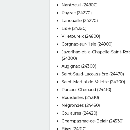
Nantheuil (24800)
Payzac (24270)
Lanouaille (24270)
Lisle (24350)
Villetoureix (24600)
Corgnac-sur-l'Isle (24800)
Javerlhac-et-la-Chapelle-Saint-Ro
(24300)
Augignac (24300)
Saint-Saud-Lacoussière (24470)
Saint-Martial-de-Valette (24300)
Parcoul-Chenaud (24410)
Bourdeilles (24310)
Négrondes (24460)
Coulaures (24420)
Champagnac-de-Belair (24530)
Biras (24310)