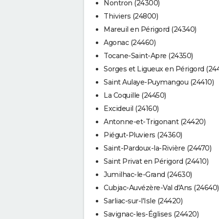
Nontron (24300)
Thiviers (24800)
Mareuil en Périgord (24340)
Agonac (24460)
Tocane-Saint-Apre (24350)
Sorges et Ligueux en Périgord (24
Saint Aulaye-Puymangou (24410)
La Coquille (24450)
Excideuil (24160)
Antonne-et-Trigonant (24420)
Piégut-Pluviers (24360)
Saint-Pardoux-la-Rivière (24470)
Saint Privat en Périgord (24410)
Jumilhac-le-Grand (24630)
Cubjac-Auvézère-Val d'Ans (24640)
Sarliac-sur-l'Isle (24420)
Savignac-les-Églises (24420)