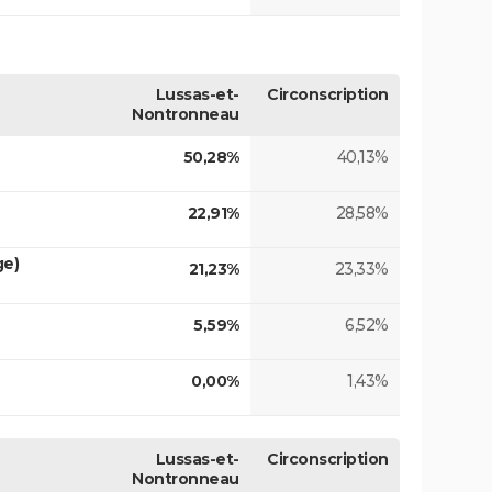
Lussas-et-
Circonscription
Nontronneau
50,28%
40,13%
22,91%
28,58%
ge)
21,23%
23,33%
5,59%
6,52%
0,00%
1,43%
Lussas-et-
Circonscription
Nontronneau