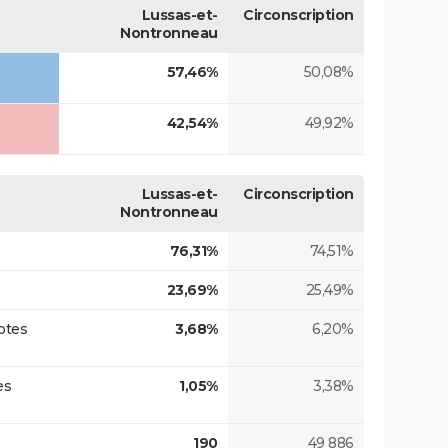
Lussas-et-
Circonscription
Nontronneau
57,46%
50,08%
42,54%
49,92%
Lussas-et-
Circonscription
Nontronneau
76,31%
74,51%
23,69%
25,49%
otes
3,68%
6,20%
es
1,05%
3,38%
190
49 886