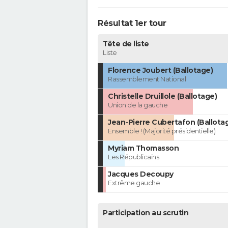
Résultat 1er tour
Tête de liste
Liste
Florence Joubert (Ballotage)
Rassemblement National
Christelle Druillole (Ballotage)
Union de la gauche
Jean-Pierre Cubertafon (Ballota
Ensemble ! (Majorité présidentielle)
Myriam Thomasson
Les Républicains
Jacques Decoupy
Extrême gauche
Participation au scrutin