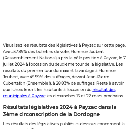
City break
Voyage de noces
Climat
Destinations
Voyage nature
Forum
+
PHOTO
GUIDES D'ACHAT
BONS PLANS
CARTE DE VOEUX
Visualisez les résultats des législatives à Payzac sur cette page.
Avec 57.89% des bulletins de vote, Florence Joubert
Carte Bonne année
Carte Pâques
Carte de Noël
Carte Saint-Valentin
Carte d'anniversaire
DICTIONNAIRE
(Rassemblement National) a pris la pôle position à Payzac, le 7
juillet 2024 à l'occasion du deuxième tour de la législative. Les
Biographies
Expressions
Dictionnaire
Citations
Proverbes
PROGRAMME TV
résultats du premier tour donnaient l’avantage à Florence
Joubert, avec 45.59% des suffrages, devant Jean-Pierre
COPAINS D'AVANT
Cubertafon (Ensemble !), à 28.83% de suffrages. Reste à savoir
Se connecter
Collèges
Universités
Service militaire
S'inscrire
Lycées
Primaires
Entreprises
Avis de recherche
AVIS DE DÉCÈS
quel choix feront les habitants à l'occasion du
résultat des
municipales à Payzac
les dimanches 15 et 22 mars prochains.
FORUM
Résultats législatives 2024 à Payzac dans la
Lifestyle
Sport
Television
Cinema
Bricolage
Culture
Auto
Voyage
3ème circonscription de la Dordogne
Les résultats des législatives publiés ci-dessous concernent la