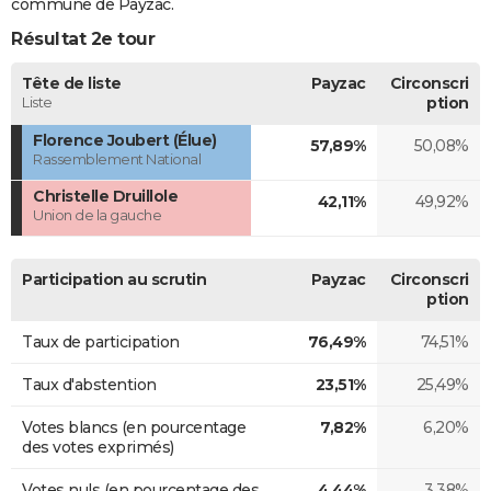
commune de Payzac.
Résultat 2e tour
Tête de liste
Payzac
Circonscri
Liste
ption
Florence Joubert (Élue)
57,89%
50,08%
Rassemblement National
Christelle Druillole
42,11%
49,92%
Union de la gauche
Participation au scrutin
Payzac
Circonscri
ption
Taux de participation
76,49%
74,51%
Taux d'abstention
23,51%
25,49%
Votes blancs (en pourcentage
7,82%
6,20%
des votes exprimés)
Votes nuls (en pourcentage des
4,44%
3,38%