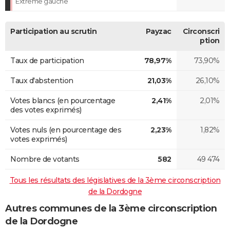
Extrême gauche
Participation au scrutin
Payzac
Circonscri
ption
Taux de participation
78,97%
73,90%
Taux d'abstention
21,03%
26,10%
Votes blancs (en pourcentage
2,41%
2,01%
des votes exprimés)
Votes nuls (en pourcentage des
2,23%
1,82%
votes exprimés)
Nombre de votants
582
49 474
Tous les résultats des législatives de la 3ème circonscription
de la Dordogne
Autres communes de la 3ème circonscription
de la Dordogne