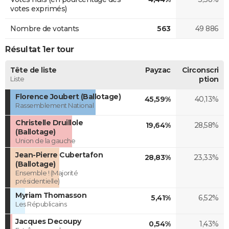
votes exprimés)
Nombre de votants
563
49 886
Résultat 1er tour
Tête de liste
Payzac
Circonscri
Liste
ption
Florence Joubert (Ballotage)
45,59%
40,13%
Rassemblement National
Christelle Druillole
19,64%
28,58%
(Ballotage)
Union de la gauche
Jean-Pierre Cubertafon
28,83%
23,33%
(Ballotage)
Ensemble ! (Majorité
présidentielle)
Myriam Thomasson
5,41%
6,52%
Les Républicains
Jacques Decoupy
0,54%
1,43%