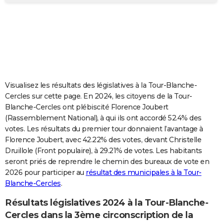
City break
Voyage de noces
Climat
Destinations
Voyage nature
Forum
+
PHOTO
GUIDES D'ACHAT
BONS PLANS
CARTE DE VOEUX
Visualisez les résultats des législatives à la Tour-Blanche-
Carte Bonne année
Carte Pâques
Carte de Noël
Carte Saint-Valentin
Carte d'anniversaire
DICTIONNAIRE
Cercles sur cette page. En 2024, les citoyens de la Tour-
Blanche-Cercles ont plébiscité Florence Joubert
Biographies
Expressions
Dictionnaire
Citations
Proverbes
PROGRAMME TV
(Rassemblement National), à qui ils ont accordé 52.4% des
votes. Les résultats du premier tour donnaient l’avantage à
COPAINS D'AVANT
Florence Joubert, avec 42.22% des votes, devant Christelle
Druillole (Front populaire), à 29.21% de votes. Les habitants
Se connecter
Collèges
Universités
Service militaire
S'inscrire
Lycées
Primaires
Entreprises
Avis de recherche
AVIS DE DÉCÈS
seront priés de reprendre le chemin des bureaux de vote en
2026 pour participer au
résultat des municipales à la Tour-
FORUM
Blanche-Cercles
.
Lifestyle
Sport
Television
Cinema
Bricolage
Culture
Auto
Voyage
Résultats législatives 2024 à la Tour-Blanche-
Cercles dans la 3ème circonscription de la