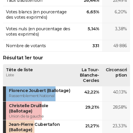
Taux d'abstention
26,44%
25,49%
Votes blancs (en pourcentage
6,65%
6,20%
des votes exprimés)
Votes nuls (en pourcentage des
5,14%
3,38%
votes exprimés)
Nombre de votants
331
49 886
Résultat 1er tour
Tête de liste
La Tour-
Circonscri
Liste
Blanche-
ption
Cercles
Florence Joubert (Ballotage)
42,22%
40,13%
Rassemblement National
Christelle Druillole
29,21%
28,58%
(Ballotage)
Union de la gauche
Jean-Pierre Cubertafon
21,27%
23,33%
(Ballotage)