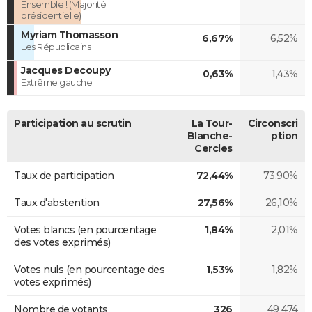
Ensemble ! (Majorité
présidentielle)
Myriam Thomasson
6,67%
6,52%
Les Républicains
Jacques Decoupy
0,63%
1,43%
Extrême gauche
Participation au scrutin
La Tour-
Circonscri
Blanche-
ption
Cercles
Taux de participation
72,44%
73,90%
Taux d'abstention
27,56%
26,10%
Votes blancs (en pourcentage
1,84%
2,01%
des votes exprimés)
Votes nuls (en pourcentage des
1,53%
1,82%
votes exprimés)
Nombre de votants
326
49 474