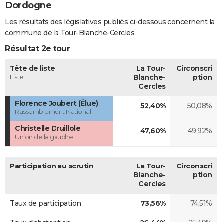
Dordogne
Les résultats des législatives publiés ci-dessous concernent la
commune de la Tour-Blanche-Cercles.
Résultat 2e tour
Tête de liste
La Tour-
Circonscri
Liste
Blanche-
ption
Cercles
Florence Joubert (Élue)
52,40%
50,08%
Rassemblement National
Christelle Druillole
47,60%
49,92%
Union de la gauche
Participation au scrutin
La Tour-
Circonscri
Blanche-
ption
Cercles
Taux de participation
73,56%
74,51%