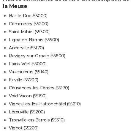
la Meuse
Bar-le-Duc (55000)
Commercy (55200)
Saint-Mihiel (55300)
Ligny-en-Barrois (55500)
Ancerville (55170)
Revigny-sur-Ornain (55800)
Fains-Véel (55000)
Vaucouleurs (55140)
Euville (55200)
Cousances-les-Forges (55170)
Void-Vacon (55190)
Vigneulles-lès-Hattonchâtel (55210)
Lérouville (55200)
Tronville-en-Barrois (55310)
Vignot (55200)