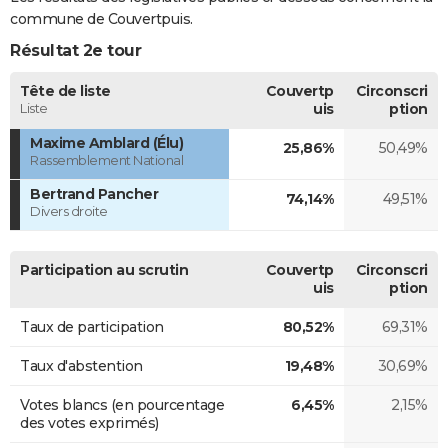
commune de Couvertpuis.
Résultat 2e tour
Tête de liste
Couvertp
Circonscri
Liste
uis
ption
Maxime Amblard (Élu)
25,86%
50,49%
Rassemblement National
Bertrand Pancher
74,14%
49,51%
Divers droite
Participation au scrutin
Couvertp
Circonscri
uis
ption
Taux de participation
80,52%
69,31%
Taux d'abstention
19,48%
30,69%
Votes blancs (en pourcentage
6,45%
2,15%
des votes exprimés)