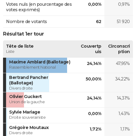
Votes nuls (en pourcentage des
0,00%
0,91%
votes exprimés)
Nombre de votants
62
51 920
Résultat 1er tour
Tête de liste
Couvertp
Circonscri
Liste
uis
ption
Maxime Amblard (Ballotage)
24,14%
47,95%
Rassemblement National
Bertrand Pancher
50,00%
34,22%
(Ballotage)
Divers droite
Olivier Guckert
24,14%
14,31%
Union de la gauche
Sylvie Mariage
0,00%
1,43%
Droite souverainiste
Grégoire Moutaux
1,72%
1,11%
Divers droite