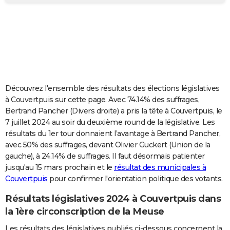
City break
Voyage de noces
Climat
Destinations
Voyage nature
Forum
+
PHOTO
GUIDES D'ACHAT
BONS PLANS
CARTE DE VOEUX
Découvrez l'ensemble des résultats des élections législatives
Carte Bonne année
Carte Pâques
Carte de Noël
Carte Saint-Valentin
Carte d'anniversaire
DICTIONNAIRE
à Couvertpuis sur cette page. Avec 74.14% des suffrages,
Bertrand Pancher (Divers droite) a pris la tête à Couvertpuis, le
Biographies
Expressions
Dictionnaire
Citations
Proverbes
PROGRAMME TV
7 juillet 2024 au soir du deuxième round de la législative. Les
résultats du 1er tour donnaient l’avantage à Bertrand Pancher,
COPAINS D'AVANT
avec 50% des suffrages, devant Olivier Guckert (Union de la
gauche), à 24.14% de suffrages. Il faut désormais patienter
Se connecter
Collèges
Universités
Service militaire
S'inscrire
Lycées
Primaires
Entreprises
Avis de recherche
AVIS DE DÉCÈS
jusqu'au 15 mars prochain et le
résultat des municipales à
Couvertpuis
pour confirmer l'orientation politique des votants.
FORUM
Lifestyle
Sport
Television
Cinema
Bricolage
Culture
Auto
Voyage
Résultats législatives 2024 à Couvertpuis dans
la 1ère circonscription de la Meuse
Les résultats des législatives publiés ci-dessous concernent la