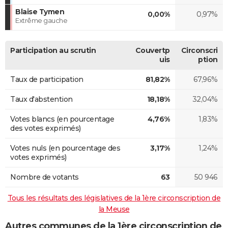
Blaise Tymen
0,00%
0,97%
Extrême gauche
Participation au scrutin
Couvertp
Circonscri
uis
ption
Taux de participation
81,82%
67,96%
Taux d'abstention
18,18%
32,04%
Votes blancs (en pourcentage
4,76%
1,83%
des votes exprimés)
Votes nuls (en pourcentage des
3,17%
1,24%
votes exprimés)
Nombre de votants
63
50 946
Tous les résultats des législatives de la 1ère circonscription de
la Meuse
Autres communes de la 1ère circonscription de