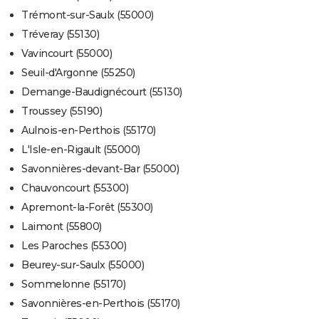
Trémont-sur-Saulx (55000)
Tréveray (55130)
Vavincourt (55000)
Seuil-d'Argonne (55250)
Demange-Baudignécourt (55130)
Troussey (55190)
Aulnois-en-Perthois (55170)
L'Isle-en-Rigault (55000)
Savonnières-devant-Bar (55000)
Chauvoncourt (55300)
Apremont-la-Forêt (55300)
Laimont (55800)
Les Paroches (55300)
Beurey-sur-Saulx (55000)
Sommelonne (55170)
Savonnières-en-Perthois (55170)