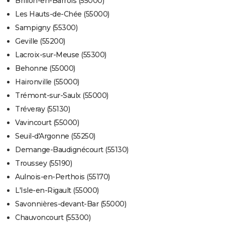
Brillon-en-Barrois (55000)
Les Hauts-de-Chée (55000)
Sampigny (55300)
Geville (55200)
Lacroix-sur-Meuse (55300)
Behonne (55000)
Haironville (55000)
Trémont-sur-Saulx (55000)
Tréveray (55130)
Vavincourt (55000)
Seuil-d'Argonne (55250)
Demange-Baudignécourt (55130)
Troussey (55190)
Aulnois-en-Perthois (55170)
L'Isle-en-Rigault (55000)
Savonnières-devant-Bar (55000)
Chauvoncourt (55300)