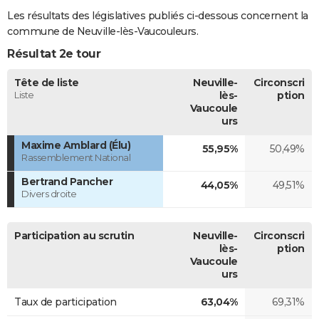
Les résultats des législatives publiés ci-dessous concernent la
commune de Neuville-lès-Vaucouleurs.
Résultat 2e tour
Tête de liste
Neuville-
Circonscri
Liste
lès-
ption
Vaucoule
urs
Maxime Amblard (Élu)
55,95%
50,49%
Rassemblement National
Bertrand Pancher
44,05%
49,51%
Divers droite
Participation au scrutin
Neuville-
Circonscri
lès-
ption
Vaucoule
urs
Taux de participation
63,04%
69,31%