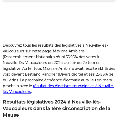
City break
Voyage de noces
Climat
Destinations
Voyage nature
Forum
+
PHOTO
GUIDES D'ACHAT
BONS PLANS
CARTE DE VOEUX
Découvrez tous les résultats des législatives à Neuville-lès-
Carte Bonne année
Carte Pâques
Carte de Noël
Carte Saint-Valentin
Carte d'anniversaire
DICTIONNAIRE
Vaucouleurs sur cette page. Maxime Amblard
(Rassemblement National) a réuni 55.95% des votes à
Biographies
Expressions
Dictionnaire
Citations
Proverbes
PROGRAMME TV
Neuville-lès-Vaucouleurs en 2024, au soir du 2e tour de la
législative. Au 1er tour, Maxime Amblard avait récolté 51.11% des
COPAINS D'AVANT
voix, devant Bertrand Pancher (Divers droite) et ses 25.56% de
bulletins. La prochaine échéance électorale aura lieu en mars
Se connecter
Collèges
Universités
Service militaire
S'inscrire
Lycées
Primaires
Entreprises
Avis de recherche
AVIS DE DÉCÈS
prochain avec le
résultat des élections municipales à Neuville-
lès-Vaucouleurs
.
FORUM
Lifestyle
Sport
Television
Cinema
Bricolage
Culture
Auto
Voyage
Résultats législatives 2024 à Neuville-lès-
Vaucouleurs dans la 1ère circonscription de la
Meuse