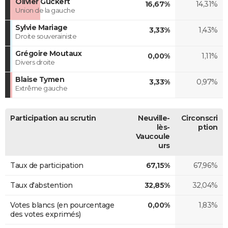
Olivier Guckert
16,67%
14,31%
Union de la gauche
Sylvie Mariage
3,33%
1,43%
Droite souverainiste
Grégoire Moutaux
0,00%
1,11%
Divers droite
Blaise Tymen
3,33%
0,97%
Extrême gauche
Participation au scrutin
Neuville-
Circonscri
lès-
ption
Vaucoule
urs
Taux de participation
67,15%
67,96%
Taux d'abstention
32,85%
32,04%
Votes blancs (en pourcentage
0,00%
1,83%
des votes exprimés)