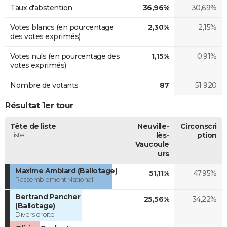
Taux d'abstention
36,96%
30,69%
Votes blancs (en pourcentage
2,30%
2,15%
des votes exprimés)
Votes nuls (en pourcentage des
1,15%
0,91%
votes exprimés)
Nombre de votants
87
51 920
Résultat 1er tour
Tête de liste
Neuville-
Circonscri
Liste
lès-
ption
Vaucoule
urs
Maxime Amblard (Ballotage)
51,11%
47,95%
Rassemblement National
Bertrand Pancher
25,56%
34,22%
(Ballotage)
Divers droite