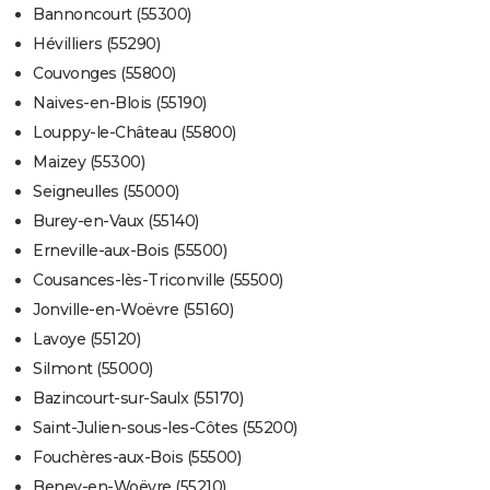
Bannoncourt (55300)
Hévilliers (55290)
Couvonges (55800)
Naives-en-Blois (55190)
Louppy-le-Château (55800)
Maizey (55300)
Seigneulles (55000)
Burey-en-Vaux (55140)
Erneville-aux-Bois (55500)
Cousances-lès-Triconville (55500)
Jonville-en-Woëvre (55160)
Lavoye (55120)
Silmont (55000)
Bazincourt-sur-Saulx (55170)
Saint-Julien-sous-les-Côtes (55200)
Fouchères-aux-Bois (55500)
Beney-en-Woëvre (55210)