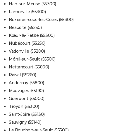
Han-sur-Meuse (55300)
Lamorville (55300)
Buxières-sous-les-Côtes (55300)
Beausite (55250)
Kœur-la-Petite (55300)
Nubécourt (55250)
Vadonville (55200)
Ménil-sur-Saulx (55500)
Nettancourt (55800)
Raival (55260)
Andernay (55800)
Mauvages (55190)
Guerpont (55000)
Troyon (55300)
Saint-Joire (55130)
Sauvigny (55140)
Le Bouchon-sur-Saulx (55500)