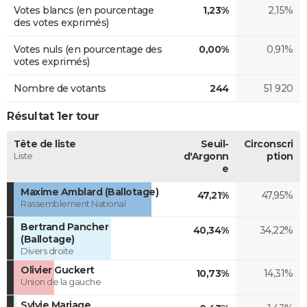
Votes blancs (en pourcentage
1,23%
2,15%
des votes exprimés)
Votes nuls (en pourcentage des
0,00%
0,91%
votes exprimés)
Nombre de votants
244
51 920
Résultat 1er tour
Tête de liste
Seuil-
Circonscri
Liste
d'Argonn
ption
e
Maxime Amblard (Ballotage)
47,21%
47,95%
Rassemblement National
Bertrand Pancher
40,34%
34,22%
(Ballotage)
Divers droite
Olivier Guckert
10,73%
14,31%
Union de la gauche
Sylvie Mariage