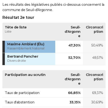
Les résultats des législatives publiés ci-dessous concernent la
commune de Seuil-d'Argonne.
Résultat 2e tour
Tête de liste
Seuil-
Circonscri
Liste
d'Argonn
ption
e
Maxime Amblard (Élu)
47,30%
50,49%
Rassemblement National
Bertrand Pancher
52,70%
49,51%
Divers droite
Participation au scrutin
Seuil-
Circonscri
d'Argonn
ption
e
Taux de participation
66,85%
69,31%
Taux d'abstention
33,15%
30,69%