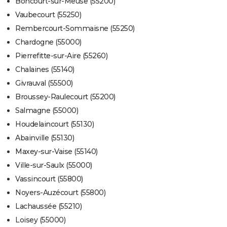
Boncourt-sur-Meuse (55200)
Vaubecourt (55250)
Rembercourt-Sommaisne (55250)
Chardogne (55000)
Pierrefitte-sur-Aire (55260)
Chalaines (55140)
Givrauval (55500)
Broussey-Raulecourt (55200)
Salmagne (55000)
Houdelaincourt (55130)
Abainville (55130)
Maxey-sur-Vaise (55140)
Ville-sur-Saulx (55000)
Vassincourt (55800)
Noyers-Auzécourt (55800)
Lachaussée (55210)
Loisey (55000)