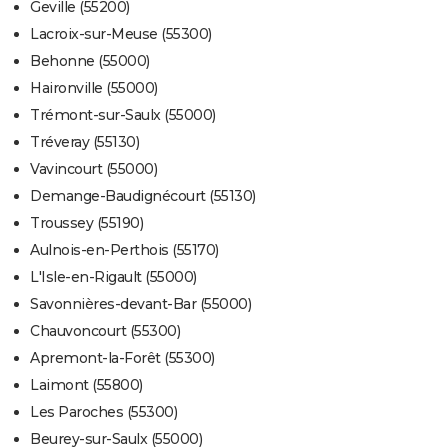
Geville (55200)
Lacroix-sur-Meuse (55300)
Behonne (55000)
Haironville (55000)
Trémont-sur-Saulx (55000)
Tréveray (55130)
Vavincourt (55000)
Demange-Baudignécourt (55130)
Troussey (55190)
Aulnois-en-Perthois (55170)
L'Isle-en-Rigault (55000)
Savonnières-devant-Bar (55000)
Chauvoncourt (55300)
Apremont-la-Forêt (55300)
Laimont (55800)
Les Paroches (55300)
Beurey-sur-Saulx (55000)