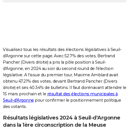
City break
Voyage de noces
Climat
Destinations
Voyage nature
Forum
+
PHOTO
GUIDES D'ACHAT
BONS PLANS
CARTE DE VOEUX
Visualisez tous les résultats des élections législatives à Seuil-
Carte Bonne année
Carte Pâques
Carte de Noël
Carte Saint-Valentin
Carte d'anniversaire
DICTIONNAIRE
d'Argonne sur cette page. Avec 52.7% des votes, Bertrand
Pancher (Divers droite) a pris la pôle position à Seuil-
Biographies
Expressions
Dictionnaire
Citations
Proverbes
PROGRAMME TV
d'Argonne, en 2024 au soir du second round de l'élection
législative. A l'issue du premier tour, Maxime Amblard avait
COPAINS D'AVANT
obtenu 47.21% des votes, devant Bertrand Pancher (Divers
droite) et ses 40.34% de bulletins. Il faut dorénavant attendre le
Se connecter
Collèges
Universités
Service militaire
S'inscrire
Lycées
Primaires
Entreprises
Avis de recherche
AVIS DE DÉCÈS
15 mars prochain et le
résultat des élections municipales à
Seuil-d'Argonne
pour confirmer le positionnement politique
FORUM
des votants.
Lifestyle
Sport
Television
Cinema
Bricolage
Culture
Auto
Voyage
Résultats législatives 2024 à Seuil-d'Argonne
dans la 1ère circonscription de la Meuse