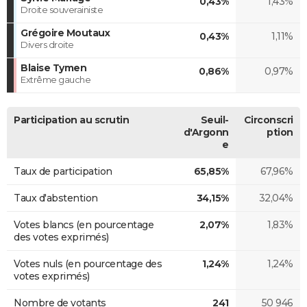
0,43%
1,43%
Droite souverainiste
Grégoire Moutaux
0,43%
1,11%
Divers droite
Blaise Tymen
0,86%
0,97%
Extrême gauche
Participation au scrutin
Seuil-
Circonscri
d'Argonn
ption
e
Taux de participation
65,85%
67,96%
Taux d'abstention
34,15%
32,04%
Votes blancs (en pourcentage
2,07%
1,83%
des votes exprimés)
Votes nuls (en pourcentage des
1,24%
1,24%
votes exprimés)
Nombre de votants
241
50 946