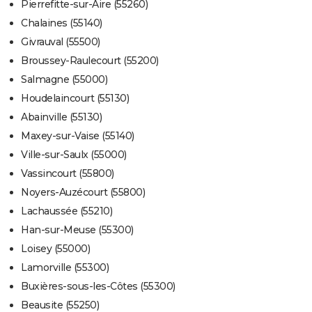
Pierrefitte-sur-Aire (55260)
Chalaines (55140)
Givrauval (55500)
Broussey-Raulecourt (55200)
Salmagne (55000)
Houdelaincourt (55130)
Abainville (55130)
Maxey-sur-Vaise (55140)
Ville-sur-Saulx (55000)
Vassincourt (55800)
Noyers-Auzécourt (55800)
Lachaussée (55210)
Han-sur-Meuse (55300)
Loisey (55000)
Lamorville (55300)
Buxières-sous-les-Côtes (55300)
Beausite (55250)