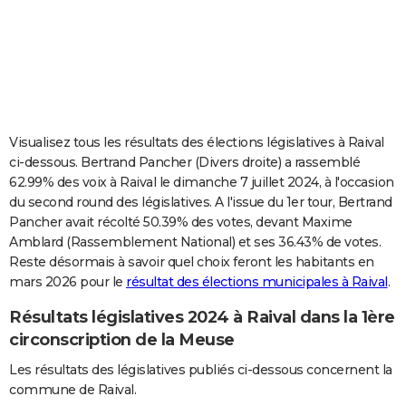
City break
Voyage de noces
Climat
Destinations
Voyage nature
Forum
+
PHOTO
GUIDES D'ACHAT
BONS PLANS
CARTE DE VOEUX
Visualisez tous les résultats des élections législatives à Raival
ci-dessous. Bertrand Pancher (Divers droite) a rassemblé
Carte Bonne année
Carte Pâques
Carte de Noël
Carte Saint-Valentin
Carte d'anniversaire
DICTIONNAIRE
62.99% des voix à Raival le dimanche 7 juillet 2024, à l'occasion
du second round des législatives. A l'issue du 1er tour, Bertrand
Biographies
Expressions
Dictionnaire
Citations
Proverbes
PROGRAMME TV
Pancher avait récolté 50.39% des votes, devant Maxime
Amblard (Rassemblement National) et ses 36.43% de votes.
COPAINS D'AVANT
Reste désormais à savoir quel choix feront les habitants en
Se connecter
Collèges
Universités
Service militaire
S'inscrire
Lycées
Primaires
Entreprises
Avis de recherche
AVIS DE DÉCÈS
mars 2026 pour le
résultat des élections municipales à Raival
.
Résultats législatives 2024 à Raival dans la 1ère
FORUM
circonscription de la Meuse
Lifestyle
Sport
Television
Cinema
Bricolage
Culture
Auto
Voyage
Les résultats des législatives publiés ci-dessous concernent la
commune de Raival.