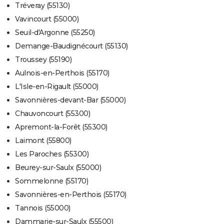
Tréveray (55130)
Vavincourt (55000)
Seuil-d'Argonne (55250)
Demange-Baudignécourt (55130)
Troussey (55190)
Aulnois-en-Perthois (55170)
L'Isle-en-Rigault (55000)
Savonnières-devant-Bar (55000)
Chauvoncourt (55300)
Apremont-la-Forêt (55300)
Laimont (55800)
Les Paroches (55300)
Beurey-sur-Saulx (55000)
Sommelonne (55170)
Savonnières-en-Perthois (55170)
Tannois (55000)
Dammarie-sur-Saulx (55500)