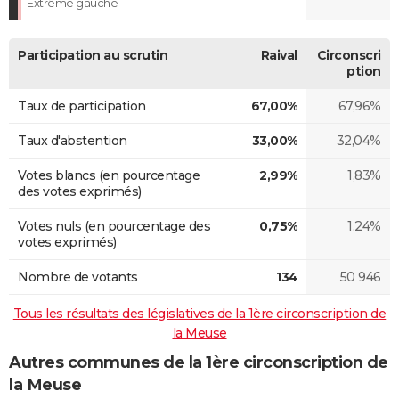
Extrême gauche
Participation au scrutin
Raival
Circonscri
ption
Taux de participation
67,00%
67,96%
Taux d'abstention
33,00%
32,04%
Votes blancs (en pourcentage
2,99%
1,83%
des votes exprimés)
Votes nuls (en pourcentage des
0,75%
1,24%
votes exprimés)
Nombre de votants
134
50 946
Tous les résultats des législatives de la 1ère circonscription de
la Meuse
Autres communes de la 1ère circonscription de
la Meuse