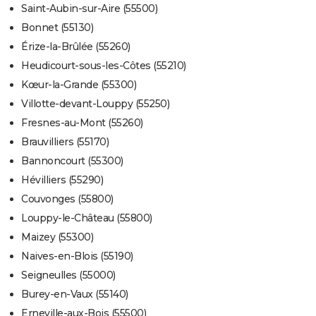
Saint-Aubin-sur-Aire (55500)
Bonnet (55130)
Érize-la-Brûlée (55260)
Heudicourt-sous-les-Côtes (55210)
Kœur-la-Grande (55300)
Villotte-devant-Louppy (55250)
Fresnes-au-Mont (55260)
Brauvilliers (55170)
Bannoncourt (55300)
Hévilliers (55290)
Couvonges (55800)
Louppy-le-Château (55800)
Maizey (55300)
Naives-en-Blois (55190)
Seigneulles (55000)
Burey-en-Vaux (55140)
Erneville-aux-Bois (55500)