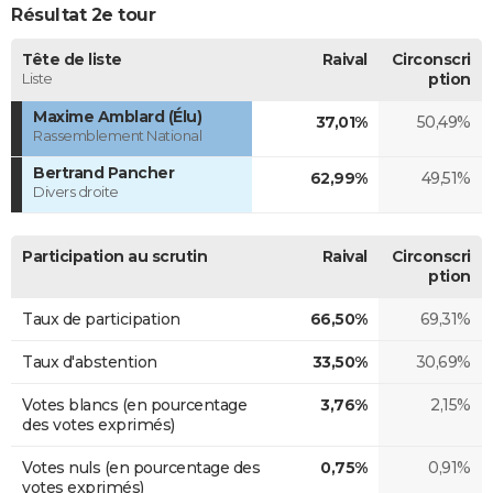
Résultat 2e tour
Tête de liste
Raival
Circonscri
Liste
ption
Maxime Amblard (Élu)
37,01%
50,49%
Rassemblement National
Bertrand Pancher
62,99%
49,51%
Divers droite
Participation au scrutin
Raival
Circonscri
ption
Taux de participation
66,50%
69,31%
Taux d'abstention
33,50%
30,69%
Votes blancs (en pourcentage
3,76%
2,15%
des votes exprimés)
Votes nuls (en pourcentage des
0,75%
0,91%
votes exprimés)