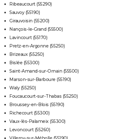
Ribeaucourt (55290)
Sauvoy (55190)
Girauvoisin (55200)
Nançois-le-Grand (55500)
Lavincourt (55170)
Pretz-en-Argonne (55250)
Brizeaux (55250)
Bislée (55300)
Saint-Amand-sur-Ornain (55500)
Marson-sur-Barboure (55190)
Waly (55250)
Foucaucourt-sur-Thabas (55250)
Broussey-en-Blois (55190)
Richecourt (55300)
Vaux-lès-Palameix (55300)
Levoncourt (55260)
Villeroy-sur-Méholle (55190)