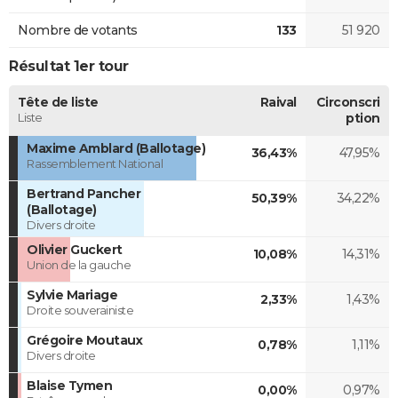
Nombre de votants
133
51 920
Résultat 1er tour
Tête de liste
Raival
Circonscri
Liste
ption
Maxime Amblard (Ballotage)
36,43%
47,95%
Rassemblement National
Bertrand Pancher
50,39%
34,22%
(Ballotage)
Divers droite
Olivier Guckert
10,08%
14,31%
Union de la gauche
Sylvie Mariage
2,33%
1,43%
Droite souverainiste
Grégoire Moutaux
0,78%
1,11%
Divers droite
Blaise Tymen
0,00%
0,97%