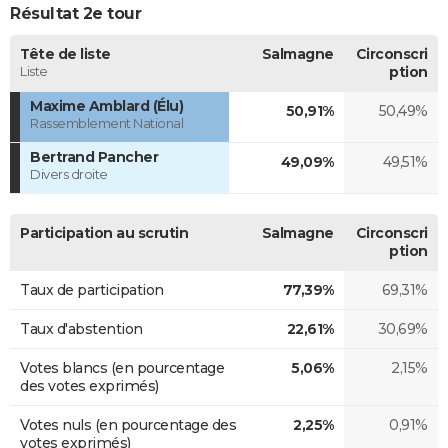
Résultat 2e tour
Tête de liste
Salmagne
Circonscri
Liste
ption
Maxime Amblard (Élu)
50,91%
50,49%
Rassemblement National
Bertrand Pancher
49,09%
49,51%
Divers droite
Participation au scrutin
Salmagne
Circonscri
ption
Taux de participation
77,39%
69,31%
Taux d'abstention
22,61%
30,69%
Votes blancs (en pourcentage
5,06%
2,15%
des votes exprimés)
Votes nuls (en pourcentage des
2,25%
0,91%
votes exprimés)