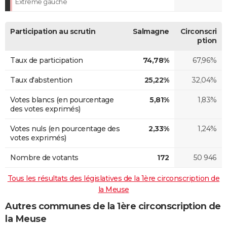
Extrême gauche
Participation au scrutin
Salmagne
Circonscri
ption
Taux de participation
74,78%
67,96%
Taux d'abstention
25,22%
32,04%
Votes blancs (en pourcentage
5,81%
1,83%
des votes exprimés)
Votes nuls (en pourcentage des
2,33%
1,24%
votes exprimés)
Nombre de votants
172
50 946
Tous les résultats des législatives de la 1ère circonscription de
la Meuse
Autres communes de la 1ère circonscription de
la Meuse