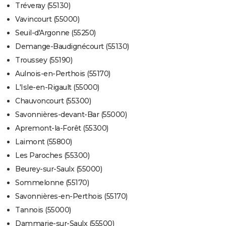
Tréveray (55130)
Vavincourt (55000)
Seuil-d'Argonne (55250)
Demange-Baudignécourt (55130)
Troussey (55190)
Aulnois-en-Perthois (55170)
L'Isle-en-Rigault (55000)
Chauvoncourt (55300)
Savonnières-devant-Bar (55000)
Apremont-la-Forêt (55300)
Laimont (55800)
Les Paroches (55300)
Beurey-sur-Saulx (55000)
Sommelonne (55170)
Savonnières-en-Perthois (55170)
Tannois (55000)
Dammarie-sur-Saulx (55500)