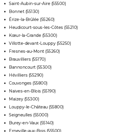
Saint-Aubin-sur-Aire (55500)
Bonnet (55130)
Érize-la-Brûlée (55260)
Heudicourt-sous-les-Côtes (55210)
Kœur-la-Grande (55300)
Villotte-devant-Louppy (55250)
Fresnes-au-Mont (55260)
Brauvilliers (55170)
Bannoncourt (55300)
Hévilliers (55290)
Couvonges (55800)
Naives-en-Blois (55190)
Maizey (55300)
Louppy-le-Château (55800)
Seigneulles (55000)
Burey-en-Vaux (55140)
Erneville-aux-Bois (55500)