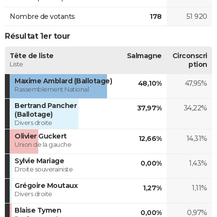
Nombre de votants
178
51 920
Résultat 1er tour
Tête de liste
Salmagne
Circonscri
Liste
ption
Maxime Amblard (Ballotage)
48,10%
47,95%
Rassemblement National
Bertrand Pancher
37,97%
34,22%
(Ballotage)
Divers droite
Olivier Guckert
12,66%
14,31%
Union de la gauche
Sylvie Mariage
0,00%
1,43%
Droite souverainiste
Grégoire Moutaux
1,27%
1,11%
Divers droite
Blaise Tymen
0,00%
0,97%