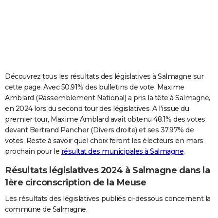
City break
Voyage de noces
Climat
Destinations
Voyage nature
Forum
+
PHOTO
GUIDES D'ACHAT
BONS PLANS
CARTE DE VOEUX
Découvrez tous les résultats des législatives à Salmagne sur
cette page. Avec 50.91% des bulletins de vote, Maxime
Carte Bonne année
Carte Pâques
Carte de Noël
Carte Saint-Valentin
Carte d'anniversaire
DICTIONNAIRE
Amblard (Rassemblement National) a pris la tête à Salmagne,
en 2024 lors du second tour des législatives. A l'issue du
Biographies
Expressions
Dictionnaire
Citations
Proverbes
PROGRAMME TV
premier tour, Maxime Amblard avait obtenu 48.1% des votes,
devant Bertrand Pancher (Divers droite) et ses 37.97% de
COPAINS D'AVANT
votes. Reste à savoir quel choix feront les électeurs en mars
Se connecter
Collèges
Universités
Service militaire
S'inscrire
Lycées
Primaires
Entreprises
Avis de recherche
AVIS DE DÉCÈS
prochain pour le
résultat des municipales à Salmagne
.
Résultats législatives 2024 à Salmagne dans la
FORUM
1ère circonscription de la Meuse
Lifestyle
Sport
Television
Cinema
Bricolage
Culture
Auto
Voyage
Les résultats des législatives publiés ci-dessous concernent la
commune de Salmagne.