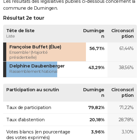
Les résultats des législatives publiés ci-dessous concernent la
commune de Durningen.
Résultat 2e tour
Tête de liste
Durninge
Circonscri
Liste
n
ption
Françoise Buffet (Élue)
56,71%
61,44%
Ensemble ! (Majorité
présidentielle)
Delphine Daubenberger
43,29%
38,56%
Rassemblement National
Participation au scrutin
Durninge
Circonscri
n
ption
Taux de participation
79,82%
71,22%
Taux d'abstention
20,18%
28,78%
Votes blancs (en pourcentage
3,96%
3,10%
des votes exprimés)