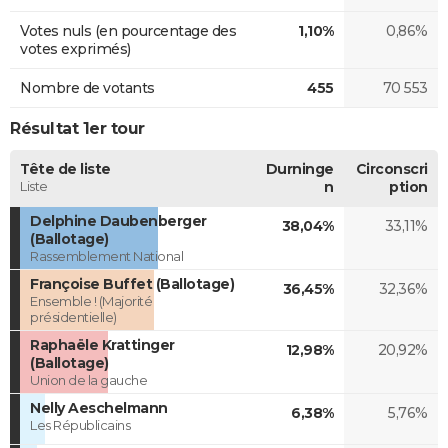
Votes nuls (en pourcentage des
1,10%
0,86%
votes exprimés)
Nombre de votants
455
70 553
Résultat 1er tour
Tête de liste
Durninge
Circonscri
Liste
n
ption
Delphine Daubenberger
38,04%
33,11%
(Ballotage)
Rassemblement National
Françoise Buffet (Ballotage)
36,45%
32,36%
Ensemble ! (Majorité
présidentielle)
Raphaële Krattinger
12,98%
20,92%
(Ballotage)
Union de la gauche
Nelly Aeschelmann
6,38%
5,76%
Les Républicains