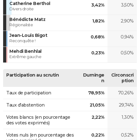
Catherine Berthol
3,42%
3,50%
Divers droite
Bénédicte Matz
1,82%
2,90%
Régionaliste
Jean-Louis Bigot
0,68%
0,94%
Reconquête !
Mehdi Benhlal
0,23%
0,50%
Extrême gauche
Participation au scrutin
Durninge
Circonscri
n
ption
Taux de participation
78,95%
70,26%
Taux d'abstention
21,05%
29,74%
Votes blancs (en pourcentage
2,22%
1,30%
des votes exprimés)
Votes nuls (en pourcentage des
0,22%
0,52%