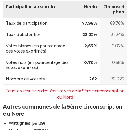
Participation au scrutin
Herrin
Circonscri
ption
Taux de participation
77,98%
68,76%
Taux d'abstention
22,02%
31,24%
Votes blancs (en pourcentage
2,67%
2,07%
des votes exprimés)
Votes nuls (en pourcentage des
0,76%
0,68%
votes exprimés)
Nombre de votants
262
70 326
Tous les résultats des législatives de la 5ème circonscription
du Nord
Autres communes de la 5ème circonscription
du Nord
Wattignies (59139)