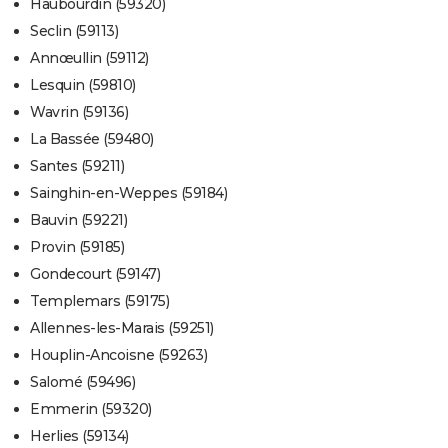
Haubourdin (59320)
Seclin (59113)
Annœullin (59112)
Lesquin (59810)
Wavrin (59136)
La Bassée (59480)
Santes (59211)
Sainghin-en-Weppes (59184)
Bauvin (59221)
Provin (59185)
Gondecourt (59147)
Templemars (59175)
Allennes-les-Marais (59251)
Houplin-Ancoisne (59263)
Salomé (59496)
Emmerin (59320)
Herlies (59134)