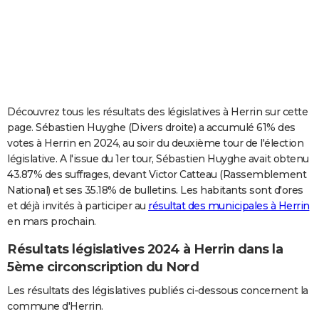
City break
Voyage de noces
Climat
Destinations
Voyage nature
Forum
+
PHOTO
GUIDES D'ACHAT
BONS PLANS
CARTE DE VOEUX
Découvrez tous les résultats des législatives à Herrin sur cette
page. Sébastien Huyghe (Divers droite) a accumulé 61% des
Carte Bonne année
Carte Pâques
Carte de Noël
Carte Saint-Valentin
Carte d'anniversaire
DICTIONNAIRE
votes à Herrin en 2024, au soir du deuxième tour de l'élection
législative. A l'issue du 1er tour, Sébastien Huyghe avait obtenu
Biographies
Expressions
Dictionnaire
Citations
Proverbes
PROGRAMME TV
43.87% des suffrages, devant Victor Catteau (Rassemblement
National) et ses 35.18% de bulletins. Les habitants sont d'ores
COPAINS D'AVANT
et déjà invités à participer au
résultat des municipales à Herrin
Se connecter
Collèges
Universités
Service militaire
S'inscrire
Lycées
Primaires
Entreprises
Avis de recherche
AVIS DE DÉCÈS
en mars prochain.
Résultats législatives 2024 à Herrin dans la
FORUM
5ème circonscription du Nord
Lifestyle
Sport
Television
Cinema
Bricolage
Culture
Auto
Voyage
Les résultats des législatives publiés ci-dessous concernent la
commune d'Herrin.