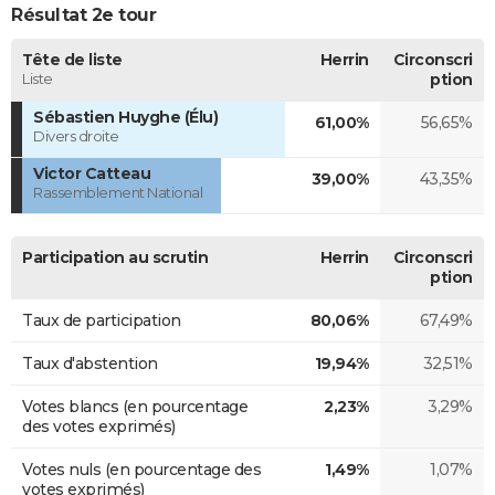
Résultat 2e tour
Tête de liste
Herrin
Circonscri
Liste
ption
Sébastien Huyghe (Élu)
61,00%
56,65%
Divers droite
Victor Catteau
39,00%
43,35%
Rassemblement National
Participation au scrutin
Herrin
Circonscri
ption
Taux de participation
80,06%
67,49%
Taux d'abstention
19,94%
32,51%
Votes blancs (en pourcentage
2,23%
3,29%
des votes exprimés)
Votes nuls (en pourcentage des
1,49%
1,07%
votes exprimés)