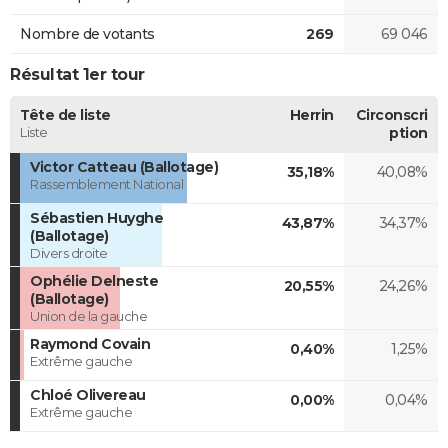
Nombre de votants
269
69 046
Résultat 1er tour
Tête de liste
Herrin
Circonscri
Liste
ption
Victor Catteau (Ballotage)
35,18%
40,08%
Rassemblement National
Sébastien Huyghe
43,87%
34,37%
(Ballotage)
Divers droite
Ophélie Delneste
20,55%
24,26%
(Ballotage)
Union de la gauche
Raymond Covain
0,40%
1,25%
Extrême gauche
Chloé Olivereau
0,00%
0,04%
Extrême gauche