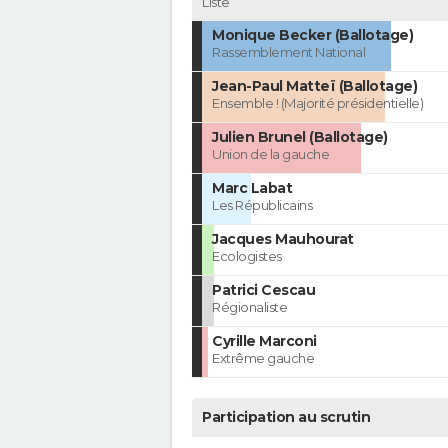
Liste
Monique Becker (Ballotage)
Rassemblement National
Jean-Paul Matteï (Ballotage)
Ensemble ! (Majorité présidentielle)
Julien Brunel (Ballotage)
Union de la gauche
Marc Labat
Les Républicains
Jacques Mauhourat
Ecologistes
Patrici Cescau
Régionaliste
Cyrille Marconi
Extrême gauche
Participation au scrutin