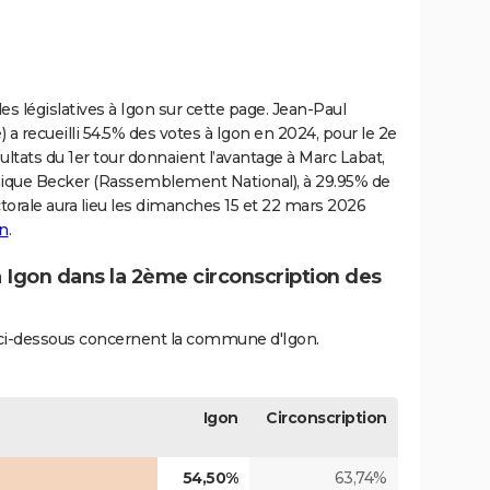
s législatives à Igon sur cette page. Jean-Paul
a recueilli 54.5% des votes à Igon en 2024, pour le 2e
sultats du 1er tour donnaient l’avantage à Marc Labat,
nique Becker (Rassemblement National), à 29.95% de
torale aura lieu les dimanches 15 et 22 mars 2026
on
.
à Igon dans la 2ème circonscription des
és ci-dessous concernent la commune d'Igon.
Igon
Circonscription
54,50%
63,74%