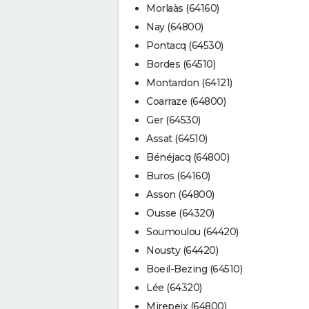
Morlaàs (64160)
Nay (64800)
Pontacq (64530)
Bordes (64510)
Montardon (64121)
Coarraze (64800)
Ger (64530)
Assat (64510)
Bénéjacq (64800)
Buros (64160)
Asson (64800)
Ousse (64320)
Soumoulou (64420)
Nousty (64420)
Boeil-Bezing (64510)
Lée (64320)
Mirepeix (64800)