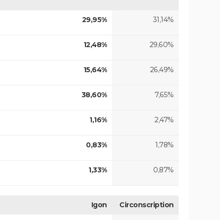
29,95%
31,14%
12,48%
29,60%
15,64%
26,49%
38,60%
7,65%
1,16%
2,47%
0,83%
1,78%
1,33%
0,87%
Igon
Circonscription