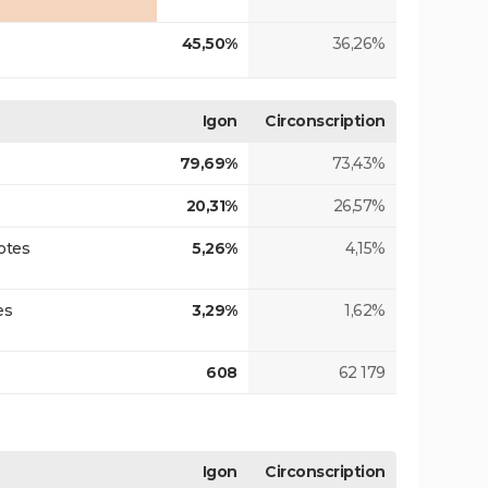
45,50%
36,26%
Igon
Circonscription
79,69%
73,43%
20,31%
26,57%
otes
5,26%
4,15%
es
3,29%
1,62%
608
62 179
Igon
Circonscription