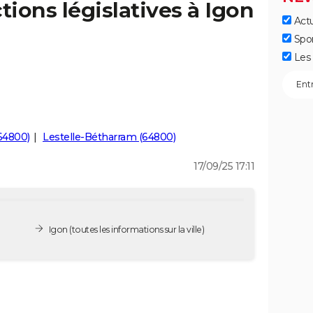
tions législatives à Igon
Actu
Spo
Les 
64800)
Lestelle-Bétharram (64800)
17/09/25 17:11
Igon
(toutes les informations sur la ville)