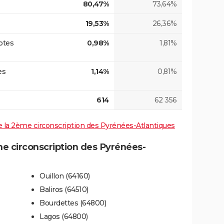
80,47%
73,64%
19,53%
26,36%
otes
0,98%
1,81%
es
1,14%
0,81%
614
62 356
 de la 2ème circonscription des Pyrénées-Atlantiques
 circonscription des Pyrénées-
Ouillon (64160)
Baliros (64510)
Bourdettes (64800)
Lagos (64800)