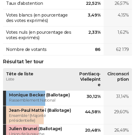
Taux d'abstention
22,52%
26,57%
Votes blancs (en pourcentage
3,49%
4,15%
des votes exprimés)
Votes nuls (en pourcentage des
2,33%
1,62%
votes exprimés)
Nombre de votants
86
62 179
Résultat 1er tour
Tête de liste
Pontiacq-
Circonscri
Liste
Viellepint
ption
e
Monique Becker (Ballotage)
30,12%
31,14%
Rassemblement National
Jean-Paul Matteï (Ballotage)
44,58%
29,60%
Ensemble ! (Majorité
présidentielle)
Julien Brunel (Ballotage)
20,48%
26,49%
Union de la gauche