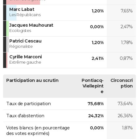
Marc Labat
1,20%
7,65%
Les Républicains
Jacques Mauhourat
0,00%
2,47%
Ecologistes
Patrici Cescau
1,20%
1,78%
Régionaliste
Cyrille Marconi
2,41%
0,87%
Extrême gauche
Participation au scrutin
Pontiacq-
Circonscri
Viellepint
ption
e
Taux de participation
75,68%
73,64%
Taux d'abstention
24,32%
26,36%
Votes blancs (en pourcentage
0,00%
1,81%
des votes exprimés)