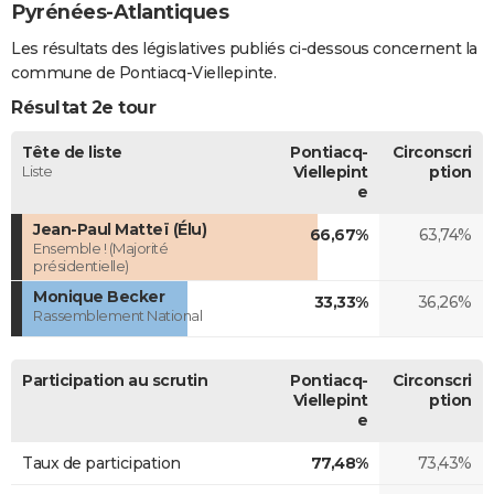
Pyrénées-Atlantiques
Les résultats des législatives publiés ci-dessous concernent la
commune de Pontiacq-Viellepinte.
Résultat 2e tour
Tête de liste
Pontiacq-
Circonscri
Liste
Viellepint
ption
e
Jean-Paul Matteï (Élu)
66,67%
63,74%
Ensemble ! (Majorité
présidentielle)
Monique Becker
33,33%
36,26%
Rassemblement National
Participation au scrutin
Pontiacq-
Circonscri
Viellepint
ption
e
Taux de participation
77,48%
73,43%