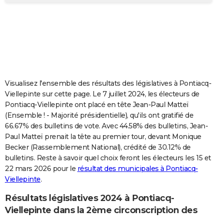
City break
Voyage de noces
Climat
Destinations
Voyage nature
Forum
+
PHOTO
GUIDES D'ACHAT
BONS PLANS
CARTE DE VOEUX
Visualisez l'ensemble des résultats des législatives à Pontiacq-
Carte Bonne année
Carte Pâques
Carte de Noël
Carte Saint-Valentin
Carte d'anniversaire
DICTIONNAIRE
Viellepinte sur cette page. Le 7 juillet 2024, les électeurs de
Pontiacq-Viellepinte ont placé en tête Jean-Paul Matteï
Biographies
Expressions
Dictionnaire
Citations
Proverbes
PROGRAMME TV
(Ensemble ! - Majorité présidentielle), qu'ils ont gratifié de
66.67% des bulletins de vote. Avec 44.58% des bulletins, Jean-
COPAINS D'AVANT
Paul Matteï prenait la tête au premier tour, devant Monique
Becker (Rassemblement National), crédité de 30.12% de
Se connecter
Collèges
Universités
Service militaire
S'inscrire
Lycées
Primaires
Entreprises
Avis de recherche
AVIS DE DÉCÈS
bulletins. Reste à savoir quel choix feront les électeurs les 15 et
22 mars 2026 pour le
résultat des municipales à Pontiacq-
FORUM
Viellepinte
.
Lifestyle
Sport
Television
Cinema
Bricolage
Culture
Auto
Voyage
Résultats législatives 2024 à Pontiacq-
Viellepinte dans la 2ème circonscription des