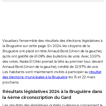
City break
Voyage de noces
Climat
Destinations
Voyage nature
Forum
+
PHOTO
GUIDES D'ACHAT
BONS PLANS
CARTE DE VOEUX
Visualisez l'ensemble des résultats des élections législatives à
Carte Bonne année
Carte Pâques
Carte de Noël
Carte Saint-Valentin
Carte d'anniversaire
DICTIONNAIRE
la Bruguière sur cette page. En 2024, les citoyens de la
Bruguière ont placé en tête Arnaud Bord (Union de la gauche),
Biographies
Expressions
Dictionnaire
Citations
Proverbes
PROGRAMME TV
qu'ils ont gratifié de 61.08% des bulletins de vote. Avec 33.51%
des votes, Nadia El Okki prenait la tête au premier tour, devant
COPAINS D'AVANT
Arnaud Bord (Union de la gauche), crédité de 32.97% de voix.
Les habitants sont maintenant invités à participer au
résultat
Se connecter
Collèges
Universités
Service militaire
S'inscrire
Lycées
Primaires
Entreprises
Avis de recherche
AVIS DE DÉCÈS
des élections municipales à la Bruguière
les 15 et 22 mars
prochains.
FORUM
Lifestyle
Sport
Television
Cinema
Bricolage
Culture
Auto
Voyage
Résultats législatives 2024 à la Bruguière dans
la 4ème circonscription du Gard
Les résultats des législatives publiés ci-dessous concernent la