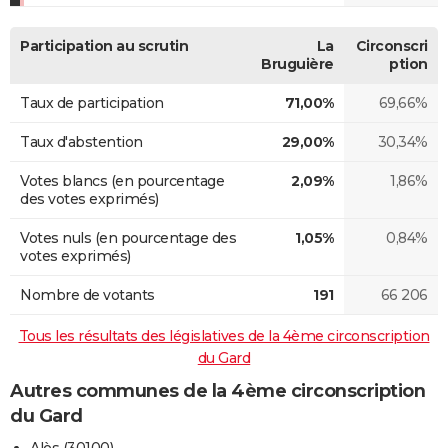
Participation au scrutin
La
Circonscri
Bruguière
ption
Taux de participation
71,00%
69,66%
Taux d'abstention
29,00%
30,34%
Votes blancs (en pourcentage
2,09%
1,86%
des votes exprimés)
Votes nuls (en pourcentage des
1,05%
0,84%
votes exprimés)
Nombre de votants
191
66 206
Tous les résultats des législatives de la 4ème circonscription
du Gard
Autres communes de la 4ème circonscription
du Gard