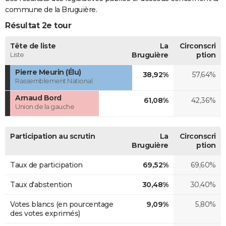
commune de la Bruguière.
Résultat 2e tour
Tête de liste
La
Circonscri
Liste
Bruguière
ption
Pierre Meurin (Élu)
38,92%
57,64%
Rassemblement National
Arnaud Bord
61,08%
42,36%
Union de la gauche
Participation au scrutin
La
Circonscri
Bruguière
ption
Taux de participation
69,52%
69,60%
Taux d'abstention
30,48%
30,40%
Votes blancs (en pourcentage
9,09%
5,80%
des votes exprimés)