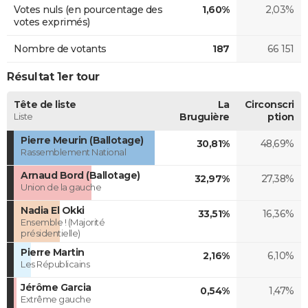
Votes nuls (en pourcentage des
1,60%
2,03%
votes exprimés)
Nombre de votants
187
66 151
Résultat 1er tour
Tête de liste
La
Circonscri
Liste
Bruguière
ption
Pierre Meurin (Ballotage)
30,81%
48,69%
Rassemblement National
Arnaud Bord (Ballotage)
32,97%
27,38%
Union de la gauche
Nadia El Okki
33,51%
16,36%
Ensemble ! (Majorité
présidentielle)
Pierre Martin
2,16%
6,10%
Les Républicains
Jérôme Garcia
0,54%
1,47%
Extrême gauche