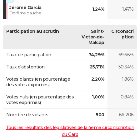
Jérôme Garcia
1,24%
1,47%
Extrême gauche
Participation au scrutin
Saint-
Circonscri
Victor-de-
ption
Malcap
Taux de participation
74,29%
69,66%
Taux d'abstention
25,71%
30,34%
Votes blancs (en pourcentage
2,20%
1,86%
des votes exprimés)
Votes nuls (en pourcentage des
1,00%
0,84%
votes exprimés)
Nombre de votants
500
66 206
Tous les résultats des législatives de la 4ème circonscription
du Gard