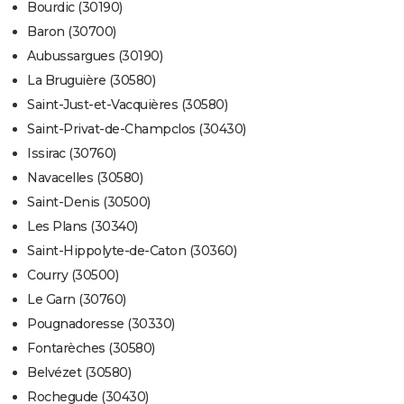
Bourdic (30190)
Baron (30700)
Aubussargues (30190)
La Bruguière (30580)
Saint-Just-et-Vacquières (30580)
Saint-Privat-de-Champclos (30430)
Issirac (30760)
Navacelles (30580)
Saint-Denis (30500)
Les Plans (30340)
Saint-Hippolyte-de-Caton (30360)
Courry (30500)
Le Garn (30760)
Pougnadoresse (30330)
Fontarèches (30580)
Belvézet (30580)
Rochegude (30430)