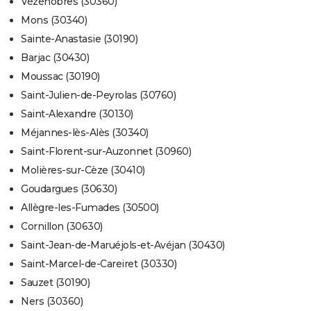
Vézénobres (30360)
Mons (30340)
Sainte-Anastasie (30190)
Barjac (30430)
Moussac (30190)
Saint-Julien-de-Peyrolas (30760)
Saint-Alexandre (30130)
Méjannes-lès-Alès (30340)
Saint-Florent-sur-Auzonnet (30960)
Molières-sur-Cèze (30410)
Goudargues (30630)
Allègre-les-Fumades (30500)
Cornillon (30630)
Saint-Jean-de-Maruéjols-et-Avéjan (30430)
Saint-Marcel-de-Careiret (30330)
Sauzet (30190)
Ners (30360)