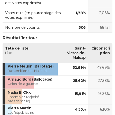
des votes exprimés)
Votes nuls (en pourcentage des
1,78%
2,03%
votes exprimés)
Nombre de votants
506
66 151
Résultat 1er tour
Tête de liste
Saint-
Circonscri
Liste
Victor-de-
ption
Malcap
Pierre Meurin (Ballotage)
52,69%
48,69%
Rassemblement National
Arnaud Bord (Ballotage)
25,62%
27,38%
Union de la gauche
Nadia El Okki
15,91%
16,36%
Ensemble ! (Majorité
présidentielle)
Pierre Martin
4,55%
6,10%
Les Républicains