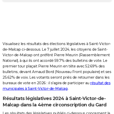
City break
Voyage de noces
Climat
Destinations
Voyage nature
Forum
+
PHOTO
GUIDES D'ACHAT
BONS PLANS
CARTE DE VOEUX
Visualisez les résultats des élections législatives à Saint-Victor-
Carte Bonne année
Carte Pâques
Carte de Noël
Carte Saint-Valentin
Carte d'anniversaire
DICTIONNAIRE
de-Malcap ci-dessous. Le 7 juillet 2024, les citoyens de Saint-
Victor-de-Malcap ont préféré Pierre Meurin (Rassemblement
Biographies
Expressions
Dictionnaire
Citations
Proverbes
PROGRAMME TV
National), à qui ils ont accordé 59.7% des bulletins de vote. Le
premier tour plaçait Pierre Meurin en tête avec 52.69% des
COPAINS D'AVANT
bulletins, devant Arnaud Bord (Nouveau Front populaire) et ses
25.62% de voix. Les votants seront priés de retourner dans les
Se connecter
Collèges
Universités
Service militaire
S'inscrire
Lycées
Primaires
Entreprises
Avis de recherche
AVIS DE DÉCÈS
bureaux de vote en 2026 : il s'agira de participer au
résultat des
municipales à Saint-Victor-de-Malcap
.
FORUM
Lifestyle
Sport
Television
Cinema
Bricolage
Culture
Auto
Voyage
Résultats législatives 2024 à Saint-Victor-de-
Malcap dans la 4ème circonscription du Gard
Les résultats des législatives publiés ci-dessous concernent la