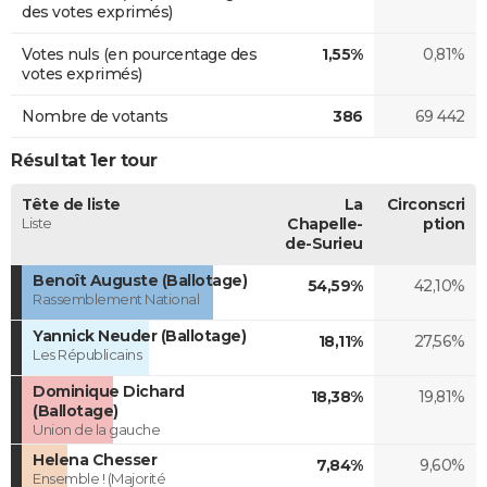
des votes exprimés)
Votes nuls (en pourcentage des
1,55%
0,81%
votes exprimés)
Nombre de votants
386
69 442
Résultat 1er tour
Tête de liste
La
Circonscri
Liste
Chapelle-
ption
de-Surieu
Benoît Auguste (Ballotage)
54,59%
42,10%
Rassemblement National
Yannick Neuder (Ballotage)
18,11%
27,56%
Les Républicains
Dominique Dichard
18,38%
19,81%
(Ballotage)
Union de la gauche
Helena Chesser
7,84%
9,60%
Ensemble ! (Majorité