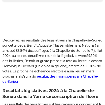
City break
Voyage de noces
Climat
Destinations
Voyage nature
Forum
+
PHOTO
GUIDES D'ACHAT
BONS PLANS
CARTE DE VOEUX
Découvrez les résultats des législatives à la Chapelle-de-Surieu
Carte Bonne année
Carte Pâques
Carte de Noël
Carte Saint-Valentin
Carte d'anniversaire
DICTIONNAIRE
sur cette page. Benoît Auguste (Rassemblement National) a
amassé 56.84% des suffrages à la Chapelle-de-Surieu le 7 juillet
Biographies
Expressions
Dictionnaire
Citations
Proverbes
PROGRAMME TV
2024, au soir du deuxième tour de la législative. Avec 54.59%
des bulletins, Benoît Auguste prenait la tête au 1er tour, devant
COPAINS D'AVANT
Dominique Dichard (Union de la gauche), crédité de 18.38% de
votes. La prochaine échéance électorale aura lieu en mars
Se connecter
Collèges
Universités
Service militaire
S'inscrire
Lycées
Primaires
Entreprises
Avis de recherche
AVIS DE DÉCÈS
prochain : il s'agira du
résultat des municipales à la Chapelle-
de-Surieu
.
FORUM
Lifestyle
Sport
Television
Cinema
Bricolage
Culture
Auto
Voyage
Résultats législatives 2024 à la Chapelle-de-
Surieu dans la 7ème circonscription de l'Isère
Les résultats des législatives publiés ci-dessous concernent la