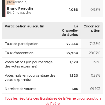
présidentielle)
Bruno Perrodin
1,08%
0,93%
Extrême gauche
Participation au scrutin
La
Circonscri
Chapelle-
ption
de-Surieu
Taux de participation
72,24%
71,33%
Taux d'abstention
27,76%
28,67%
Votes blancs (en pourcentage
1,32%
1,51%
des votes exprimés)
Votes nuls (en pourcentage des
1,32%
0,55%
votes exprimés)
Nombre de votants
380
69 193
Tous les résultats des législatives de la 7ème circonscription
de l'Isère