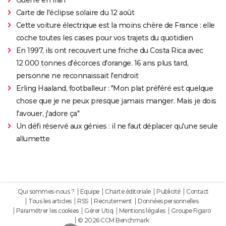
Guerre en Iran
Carte de l'éclipse solaire du 12 août
Cette voiture électrique est la moins chère de France : elle
coche toutes les cases pour vos trajets du quotidien
En 1997, ils ont recouvert une friche du Costa Rica avec
12 000 tonnes d'écorces d'orange. 16 ans plus tard,
personne ne reconnaissait l'endroit
Erling Haaland, footballeur : "Mon plat préféré est quelque
chose que je ne peux presque jamais manger. Mais je dois
l'avouer, j'adore ça"
Un défi réservé aux génies : il ne faut déplacer qu'une seule
allumette
Qui sommes-nous ?
Equipe
Charte éditoriale
Publicité
Contact
Tous les articles
RSS
Recrutement
Données personnelles
Paramétrer les cookies
Gérer Utiq
Mentions légales
Groupe Figaro
© 2026 CCM Benchmark