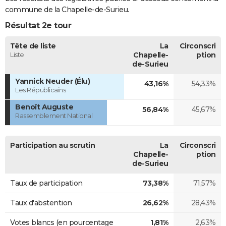
commune de la Chapelle-de-Surieu.
Résultat 2e tour
Tête de liste
La
Circonscri
Liste
Chapelle-
ption
de-Surieu
Yannick Neuder (Élu)
43,16%
54,33%
Les Républicains
Benoît Auguste
56,84%
45,67%
Rassemblement National
Participation au scrutin
La
Circonscri
Chapelle-
ption
de-Surieu
Taux de participation
73,38%
71,57%
Taux d'abstention
26,62%
28,43%
Votes blancs (en pourcentage
1,81%
2,63%