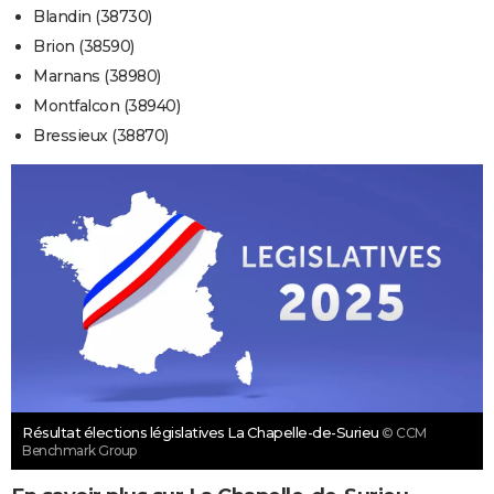
Blandin (38730)
Brion (38590)
Marnans (38980)
Montfalcon (38940)
Bressieux (38870)
Résultat élections législatives La Chapelle-de-Surieu
© CCM
Benchmark Group