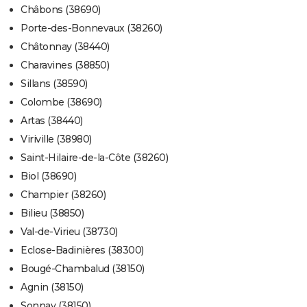
Châbons (38690)
Porte-des-Bonnevaux (38260)
Châtonnay (38440)
Charavines (38850)
Sillans (38590)
Colombe (38690)
Artas (38440)
Viriville (38980)
Saint-Hilaire-de-la-Côte (38260)
Biol (38690)
Champier (38260)
Bilieu (38850)
Val-de-Virieu (38730)
Eclose-Badinières (38300)
Bougé-Chambalud (38150)
Agnin (38150)
Sonnay (38150)