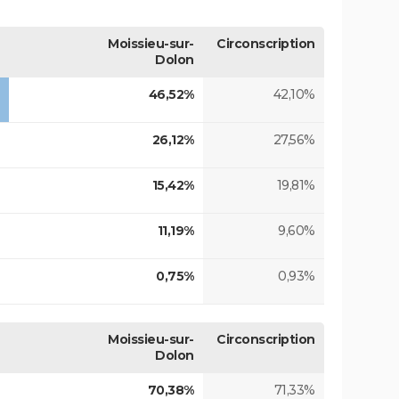
Moissieu-sur-
Circonscription
Dolon
46,52%
42,10%
26,12%
27,56%
15,42%
19,81%
11,19%
9,60%
0,75%
0,93%
Moissieu-sur-
Circonscription
Dolon
70,38%
71,33%