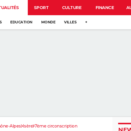
TUALITÉS
SPORT
CULTURE
FINANCE
A
S
EDUCATION
MONDE
VILLES
+
ône-Alpes
Isère
7ème circonscription
NEW