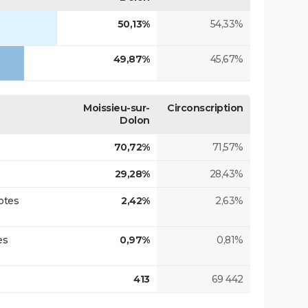
50,13%
54,33%
49,87%
45,67%
Moissieu-sur-
Circonscription
Dolon
70,72%
71,57%
29,28%
28,43%
otes
2,42%
2,63%
es
0,97%
0,81%
413
69 442