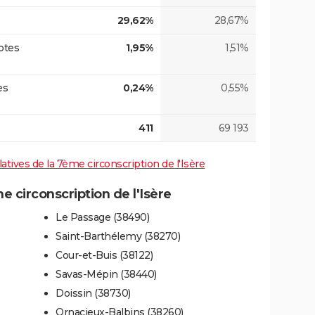
29,62%
28,67%
otes
1,95%
1,51%
es
0,24%
0,55%
411
69 193
latives de la 7ème circonscription de l'Isère
circonscription de l'Isère
Le Passage (38490)
Saint-Barthélemy (38270)
Cour-et-Buis (38122)
Savas-Mépin (38440)
Doissin (38730)
Ornacieux-Balbins (38260)