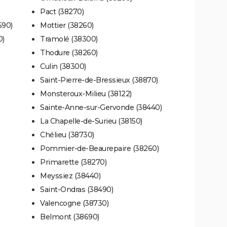
Pact (38270)
590)
Mottier (38260)
0)
Tramolé (38300)
Thodure (38260)
Culin (38300)
Saint-Pierre-de-Bressieux (38870)
Monsteroux-Milieu (38122)
Sainte-Anne-sur-Gervonde (38440)
La Chapelle-de-Surieu (38150)
Chélieu (38730)
Pommier-de-Beaurepaire (38260)
Primarette (38270)
Meyssiez (38440)
Saint-Ondras (38490)
Valencogne (38730)
Belmont (38690)