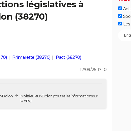
tions législatives à
Actu
lon (38270)
Spo
Les 
270)
Primarette (38270)
Pact (38270)
17/09/25 17:10
ur-Dolon
Moissieu-sur-Dolon
(toutes les informations sur
la ville)