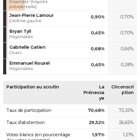
Ensemble ! (Majorité
présidentielle)
Jean-Pierre Lamour
0,90%
0,70%
Extrême gauche
Bryan Tyli
0,45%
0,70%
Régionaliste
Gabrielle Gatien
0,68%
0,66%
Divers
Emmanuel Rouxel
0,45%
0,28%
Régionaliste
Participation au scrutin
La
Circonscri
Prénessa
ption
ye
Taux de participation
70,48%
73,35%
Taux d'abstention
29,52%
26,65%
Votes blancs (en pourcentage
1,97%
1,21%