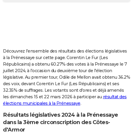
City break
Voyage de noces
Climat
Destinations
Voyage nature
Forum
+
PHOTO
GUIDES D'ACHAT
BONS PLANS
CARTE DE VOEUX
Découvrez l'ensemble des résultats des élections législatives
Carte Bonne année
Carte Pâques
Carte de Noël
Carte Saint-Valentin
Carte d'anniversaire
DICTIONNAIRE
à la Prénessaye sur cette page. Corentin Le Fur (Les
Républicains) a obtenu 60.27% des votes à la Prénessaye le 7
Biographies
Expressions
Dictionnaire
Citations
Proverbes
PROGRAMME TV
juillet 2024, à l'occasion du deuxième tour de l'élection
législative. Au premier tour, Odile de Mellon avait obtenu 36.2%
COPAINS D'AVANT
des voix, devant Corentin Le Fur (Les Républicains) et ses
32.35% de suffrages. Les votants sont d'ores et déjà amenés
Se connecter
Collèges
Universités
Service militaire
S'inscrire
Lycées
Primaires
Entreprises
Avis de recherche
AVIS DE DÉCÈS
les dimanches 15 et 22 mars 2026 à participer au
résultat des
élections municipales à la Prénessaye
.
FORUM
Lifestyle
Sport
Television
Cinema
Bricolage
Culture
Auto
Voyage
Résultats législatives 2024 à la Prénessaye
dans la 3ème circonscription des Côtes-
d'Armor