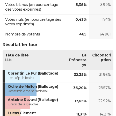
Votes blancs (en pourcentage
5,38%
3,99%
des votes exprimés)
Votes nuls (en pourcentage des
0,43%
1,74%
votes exprimés)
Nombre de votants
465
64 961
Résultat 1er tour
Tête de liste
La
Circonscri
Liste
Prénessa
ption
ye
Corentin Le Fur (Ballotage)
32,35%
31,96%
Les Républicains
Odile de Mellon (Ballotage)
36,20%
28,57%
Rassemblement National
Antoine Ravard (Ballotage)
17,65%
22,92%
Union de la gauche
Lucas Clement
11,31%
14,21%