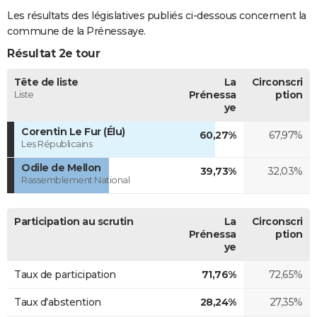
Les résultats des législatives publiés ci-dessous concernent la
commune de la Prénessaye.
Résultat 2e tour
Tête de liste
La
Circonscri
Liste
Prénessa
ption
ye
Corentin Le Fur (Élu)
60,27%
67,97%
Les Républicains
Odile de Mellon
39,73%
32,03%
Rassemblement National
Participation au scrutin
La
Circonscri
Prénessa
ption
ye
Taux de participation
71,76%
72,65%
Taux d'abstention
28,24%
27,35%