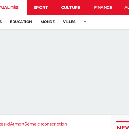
TUALITÉS
SPORT
CULTURE
FINANCE
A
S
EDUCATION
MONDE
VILLES
+
tes-d'Armor
3ème circonscription
NEW