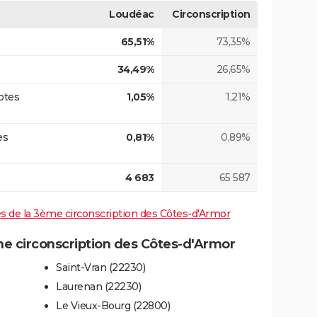
Loudéac
Circonscription
65,51%
73,35%
34,49%
26,65%
otes
1,05%
1,21%
es
0,81%
0,89%
4 683
65 587
ves de la 3ème circonscription des Côtes-d'Armor
 circonscription des Côtes-d'Armor
Saint-Vran (22230)
Laurenan (22230)
Le Vieux-Bourg (22800)