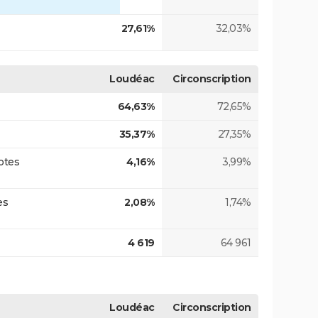
27,61%
32,03%
Loudéac
Circonscription
64,63%
72,65%
35,37%
27,35%
otes
4,16%
3,99%
es
2,08%
1,74%
4 619
64 961
Loudéac
Circonscription