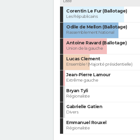
Liste
Corentin Le Fur (Ballotage)
Les Républicains
Odile de Mellon (Ballotage)
Rassemblement National
Antoine Ravard (Ballotage)
Union de la gauche
Lucas Clement
Ensemble ! (Majorité présidentielle)
Jean-Pierre Lamour
Extrême gauche
Bryan Tyli
Régionaliste
Gabrielle Gatien
Divers
Emmanuel Rouxel
Régionaliste