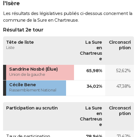
l'Isère
Les résultats des législatives publiés ci-dessous concernent la
commune de la Sure en Chartreuse.
Résultat 2e tour
Tête de liste
La Sure
Circonscri
Liste
en
ption
Chartreus
e
Sandrine Nosbé (Élue)
65,98%
52,62%
Union de la gauche
Cécile Bene
34,02%
47,38%
Rassemblement National
Participation au scrutin
La Sure
Circonscri
en
ption
Chartreus
e
Taux de participation
78,94%
71,42%