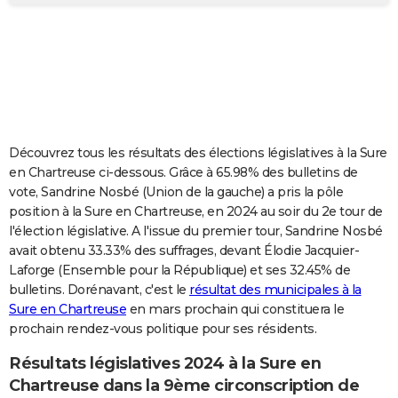
City break
Voyage de noces
Climat
Destinations
Voyage nature
Forum
+
PHOTO
GUIDES D'ACHAT
BONS PLANS
CARTE DE VOEUX
Découvrez tous les résultats des élections législatives à la Sure
Carte Bonne année
Carte Pâques
Carte de Noël
Carte Saint-Valentin
Carte d'anniversaire
DICTIONNAIRE
en Chartreuse ci-dessous. Grâce à 65.98% des bulletins de
vote, Sandrine Nosbé (Union de la gauche) a pris la pôle
Biographies
Expressions
Dictionnaire
Citations
Proverbes
PROGRAMME TV
position à la Sure en Chartreuse, en 2024 au soir du 2e tour de
l'élection législative. A l'issue du premier tour, Sandrine Nosbé
COPAINS D'AVANT
avait obtenu 33.33% des suffrages, devant Élodie Jacquier-
Laforge (Ensemble pour la République) et ses 32.45% de
Se connecter
Collèges
Universités
Service militaire
S'inscrire
Lycées
Primaires
Entreprises
Avis de recherche
AVIS DE DÉCÈS
bulletins. Dorénavant, c'est le
résultat des municipales à la
Sure en Chartreuse
en mars prochain qui constituera le
FORUM
prochain rendez-vous politique pour ses résidents.
Lifestyle
Sport
Television
Cinema
Bricolage
Culture
Auto
Voyage
Résultats législatives 2024 à la Sure en
Chartreuse dans la 9ème circonscription de