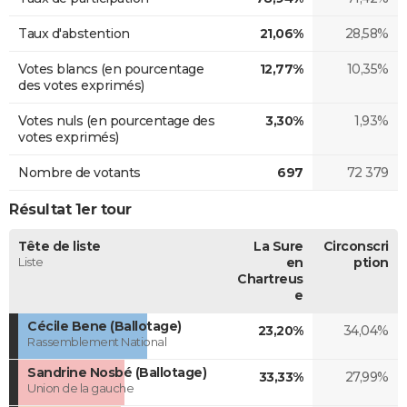
Taux d'abstention
21,06%
28,58%
Votes blancs (en pourcentage
12,77%
10,35%
des votes exprimés)
Votes nuls (en pourcentage des
3,30%
1,93%
votes exprimés)
Nombre de votants
697
72 379
Résultat 1er tour
Tête de liste
La Sure
Circonscri
Liste
en
ption
Chartreus
e
Cécile Bene (Ballotage)
23,20%
34,04%
Rassemblement National
Sandrine Nosbé (Ballotage)
33,33%
27,99%
Union de la gauche