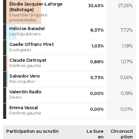
Élodie Jacquier-Laforge
32,45%
27,26%
(Ballotage)
Ensemble ! (Majorité
présidentielle)
Héloïse Baradel
8,37%
7,72%
Les Républicains
Gaelle Offranc Piret
1,03%
1,18%
Ecologistes
Claude Detroyat
0,88%
1,07%
Extrême gauche
Salvador Vero
0,73%
0,56%
Reconquête !
Valentin Radlo
0,00%
0,18%
Divers
Emma Vassal
0,00%
0,01%
Extrême gauche
Participation au scrutin
La Sure
Circonscri
en
ption