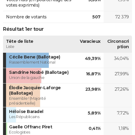
votes exprimés)
Nombre de votants
507
72 379
Résultat 1er tour
Tête de liste
Varacieux
Circonscri
Liste
ption
Cécile Bene (Ballotage)
49,39%
34,04%
Rassemblement National
Sandrine Nosbé (Ballotage)
16,87%
27,99%
Union de la gauche
Élodie Jacquier-Laforge
23,98%
27,26%
(Ballotage)
Ensemble ! (Majorité
présidentielle)
Héloïse Baradel
5,89%
7,72%
Les Républicains
Gaelle Offranc Piret
0,41%
1,18%
Ecologistes