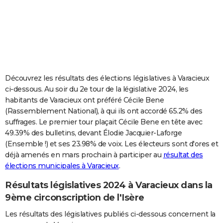
City break
Voyage de noces
Climat
Destinations
Voyage nature
Forum
+
PHOTO
GUIDES D'ACHAT
BONS PLANS
CARTE DE VOEUX
Découvrez les résultats des élections législatives à Varacieux
ci-dessous. Au soir du 2e tour de la législative 2024, les
Carte Bonne année
Carte Pâques
Carte de Noël
Carte Saint-Valentin
Carte d'anniversaire
DICTIONNAIRE
habitants de Varacieux ont préféré Cécile Bene
(Rassemblement National), à qui ils ont accordé 65.2% des
Biographies
Expressions
Dictionnaire
Citations
Proverbes
PROGRAMME TV
suffrages. Le premier tour plaçait Cécile Bene en tête avec
49.39% des bulletins, devant Élodie Jacquier-Laforge
COPAINS D'AVANT
(Ensemble !) et ses 23.98% de voix. Les électeurs sont d'ores et
Se connecter
Collèges
Universités
Service militaire
S'inscrire
Lycées
Primaires
Entreprises
Avis de recherche
AVIS DE DÉCÈS
déjà amenés en mars prochain à participer au
résultat des
élections municipales à Varacieux
.
FORUM
Résultats législatives 2024 à Varacieux dans la
Lifestyle
Sport
Television
Cinema
Bricolage
Culture
Auto
Voyage
9ème circonscription de l'Isère
Les résultats des législatives publiés ci-dessous concernent la