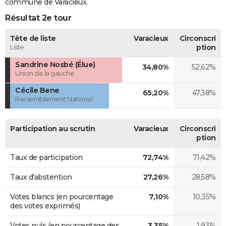
commune de Varacieux.
Résultat 2e tour
Tête de liste
Varacieux
Circonscri
Liste
ption
Sandrine Nosbé (Élue)
34,80%
52,62%
Union de la gauche
Cécile Bene
65,20%
47,38%
Rassemblement National
Participation au scrutin
Varacieux
Circonscri
ption
Taux de participation
72,74%
71,42%
Taux d'abstention
27,26%
28,58%
Votes blancs (en pourcentage
7,10%
10,35%
des votes exprimés)
Votes nuls (en pourcentage des
3,35%
1,93%