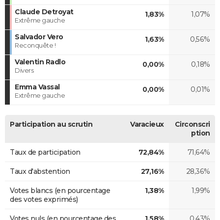
Claude Detroyat
1,83%
1,07%
Extrême gauche
Salvador Vero
1,63%
0,56%
Reconquête !
Valentin Radlo
0,00%
0,18%
Divers
Emma Vassal
0,00%
0,01%
Extrême gauche
Participation au scrutin
Varacieux
Circonscri
ption
Taux de participation
72,84%
71,64%
Taux d'abstention
27,16%
28,36%
Votes blancs (en pourcentage
1,38%
1,99%
des votes exprimés)
Votes nuls (en pourcentage des
1,58%
0,43%