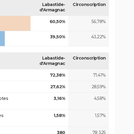
Labastide-
Circonscription
d'Armagnac
60,50%
56,78%
39,50%
43,22%
Labastide-
Circonscription
d'Armagnac
72,38%
71,41%
27,62%
28,59%
otes
3,16%
4,58%
es
1,58%
1,57%
380
78 325