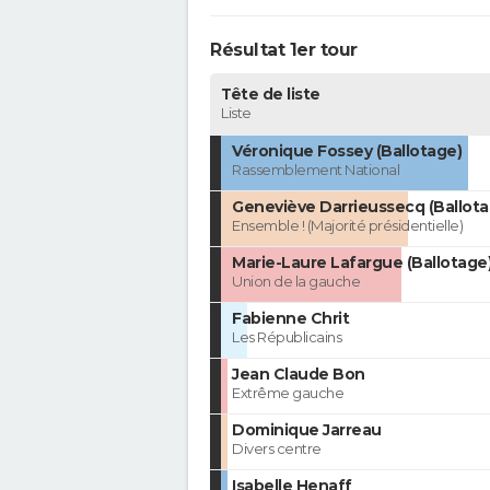
Résultat 1er tour
Tête de liste
Liste
Véronique Fossey (Ballotage)
Rassemblement National
Geneviève Darrieussecq (Ballota
Ensemble ! (Majorité présidentielle)
Marie-Laure Lafargue (Ballotage
Union de la gauche
Fabienne Chrit
Les Républicains
Jean Claude Bon
Extrême gauche
Dominique Jarreau
Divers centre
Isabelle Henaff