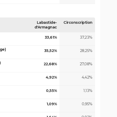
Labastide-
Circonscription
d'Armagnac
33,61%
37,23%
ge)
35,52%
28,25%
)
22,68%
27,08%
4,92%
4,42%
0,55%
1,13%
1,09%
0,95%