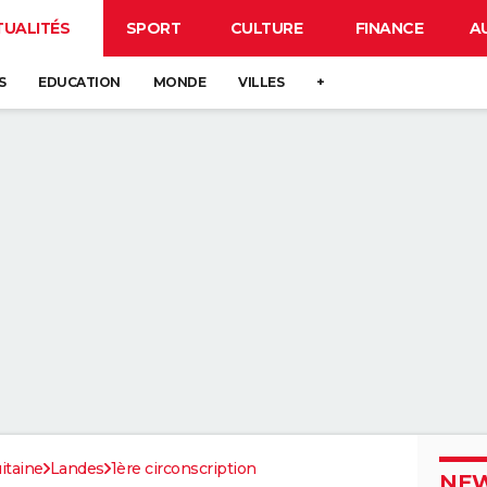
TUALITÉS
SPORT
CULTURE
FINANCE
A
S
EDUCATION
MONDE
VILLES
+
itaine
Landes
1ère circonscription
NEW