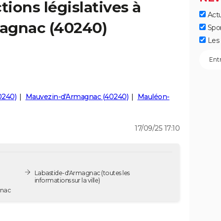
tions législatives à
Actu
agnac (40240)
Spo
Les 
0240)
Mauvezin-d'Armagnac (40240)
Mauléon-
17/09/25 17:10
Labastide-d'Armagnac
(toutes les
informations sur la ville)
magnac