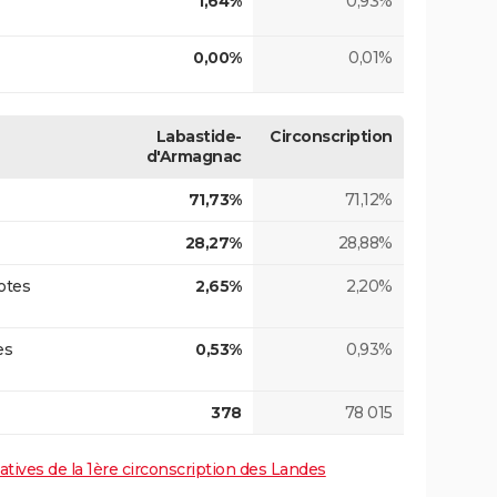
1,64%
0,93%
0,00%
0,01%
Labastide-
Circonscription
d'Armagnac
71,73%
71,12%
28,27%
28,88%
otes
2,65%
2,20%
es
0,53%
0,93%
378
78 015
latives de la 1ère circonscription des Landes