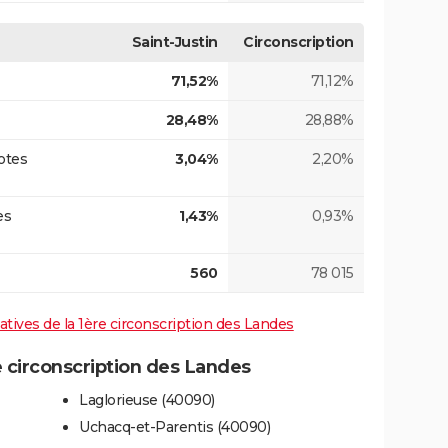
Saint-Justin
Circonscription
71,52%
71,12%
28,48%
28,88%
otes
3,04%
2,20%
es
1,43%
0,93%
560
78 015
latives de la 1ère circonscription des Landes
 circonscription des Landes
Laglorieuse (40090)
Uchacq-et-Parentis (40090)