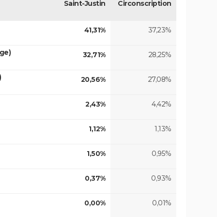
Saint-Justin
Circonscription
41,31%
37,23%
ge)
32,71%
28,25%
)
20,56%
27,08%
2,43%
4,42%
1,12%
1,13%
1,50%
0,95%
0,37%
0,93%
0,00%
0,01%