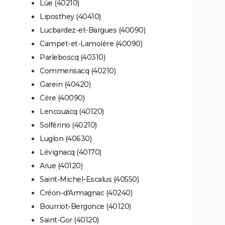
Lüe (40210)
Liposthey (40410)
Lucbardez-et-Bargues (40090)
Campet-et-Lamolère (40090)
Parleboscq (40310)
Commensacq (40210)
Garein (40420)
Cère (40090)
Lencouacq (40120)
Solférino (40210)
Luglon (40630)
Lévignacq (40170)
Arue (40120)
Saint-Michel-Escalus (40550)
Créon-d'Armagnac (40240)
Bourriot-Bergonce (40120)
Saint-Gor (40120)