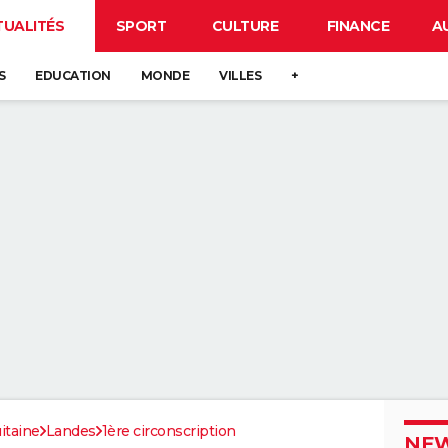
TUALITÉS
SPORT
CULTURE
FINANCE
A
S
EDUCATION
MONDE
VILLES
+
itaine
Landes
1ère circonscription
NEW