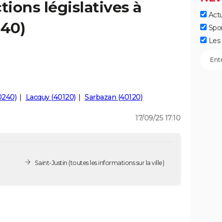
tions législatives à
Actu
240)
Spo
Les 
0240)
Lacquy (40120)
Sarbazan (40120)
17/09/25 17:10
Saint-Justin
(toutes les informations sur la ville)