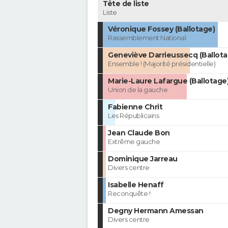
Tête de liste
Liste
Véronique Fossey (Ballotage)
Rassemblement National
Geneviève Darrieussecq (Ballota
Ensemble ! (Majorité présidentielle)
Marie-Laure Lafargue (Ballotage
Union de la gauche
Fabienne Chrit
Les Républicains
Jean Claude Bon
Extrême gauche
Dominique Jarreau
Divers centre
Isabelle Henaff
Reconquête !
Degny Hermann Amessan
Divers centre