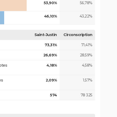
53,90%
56,78%
46,10%
43,22%
Saint-Justin
Circonscription
73,31%
71,41%
26,69%
28,59%
otes
4,18%
4,58%
es
2,09%
1,57%
574
78 325