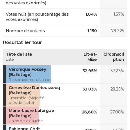
des votes exprimés)
Votes nuls (en pourcentage des
1,04%
1,57%
votes exprimés)
Nombre de votants
1 150
78 325
Résultat 1er tour
Tête de liste
Lit-et-
Circonscri
Liste
Mixe
ption
Véronique Fossey
32,95%
37,23%
(Ballotage)
Rassemblement National
Geneviève Darrieussecq
33,03%
28,25%
(Ballotage)
Ensemble ! (Majorité
présidentielle)
Marie-Laure Lafargue
26,68%
27,08%
(Ballotage)
Union de la gauche
Fabienne Chrit