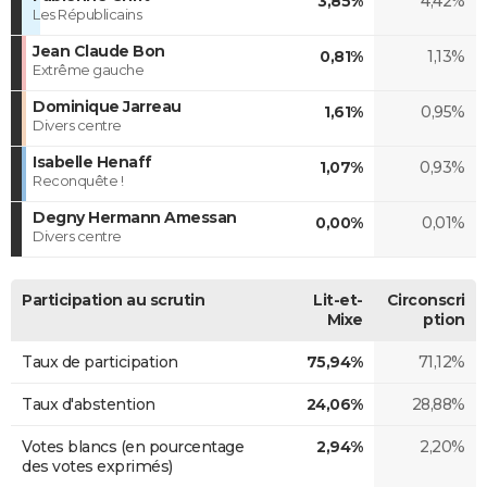
3,85%
4,42%
Les Républicains
Jean Claude Bon
0,81%
1,13%
Extrême gauche
Dominique Jarreau
1,61%
0,95%
Divers centre
Isabelle Henaff
1,07%
0,93%
Reconquête !
Degny Hermann Amessan
0,00%
0,01%
Divers centre
Participation au scrutin
Lit-et-
Circonscri
Mixe
ption
Taux de participation
75,94%
71,12%
Taux d'abstention
24,06%
28,88%
Votes blancs (en pourcentage
2,94%
2,20%
des votes exprimés)