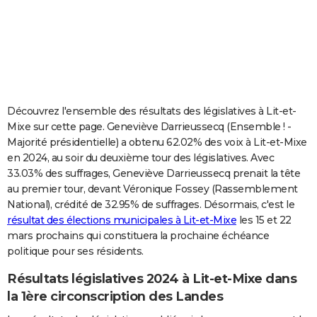
City break
Voyage de noces
Climat
Destinations
Voyage nature
Forum
+
PHOTO
GUIDES D'ACHAT
BONS PLANS
CARTE DE VOEUX
Découvrez l'ensemble des résultats des législatives à Lit-et-
Mixe sur cette page. Geneviève Darrieussecq (Ensemble ! -
Carte Bonne année
Carte Pâques
Carte de Noël
Carte Saint-Valentin
Carte d'anniversaire
DICTIONNAIRE
Majorité présidentielle) a obtenu 62.02% des voix à Lit-et-Mixe
en 2024, au soir du deuxième tour des législatives. Avec
Biographies
Expressions
Dictionnaire
Citations
Proverbes
PROGRAMME TV
33.03% des suffrages, Geneviève Darrieussecq prenait la tête
au premier tour, devant Véronique Fossey (Rassemblement
COPAINS D'AVANT
National), crédité de 32.95% de suffrages. Désormais, c'est le
Se connecter
Collèges
Universités
Service militaire
S'inscrire
Lycées
Primaires
Entreprises
Avis de recherche
AVIS DE DÉCÈS
résultat des élections municipales à Lit-et-Mixe
les 15 et 22
mars prochains qui constituera la prochaine échéance
FORUM
politique pour ses résidents.
Lifestyle
Sport
Television
Cinema
Bricolage
Culture
Auto
Voyage
Résultats législatives 2024 à Lit-et-Mixe dans
la 1ère circonscription des Landes