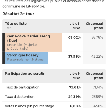
Les résultats des législatives publiés ci-dessous concernent la
commune de Lit-et-Mixe.
Résultat 2e tour
Tête de liste
Lit-et-
Circonscri
Liste
Mixe
ption
Geneviève Darrieussecq
62,02%
56,78%
(Élue)
Ensemble ! (Majorité
présidentielle)
Véronique Fossey
37,98%
43,22%
Rassemblement National
Participation au scrutin
Lit-et-
Circonscri
Mixe
ption
Taux de participation
75,61%
71,41%
Taux d'abstention
24,39%
28,59%
Votes blancs (en pourcentage
6,00%
4,58%