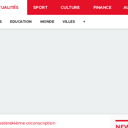
TUALITÉS
SPORT
CULTURE
FINANCE
A
S
EDUCATION
MONDE
VILLES
+
istère
4ème circonscription
NEW