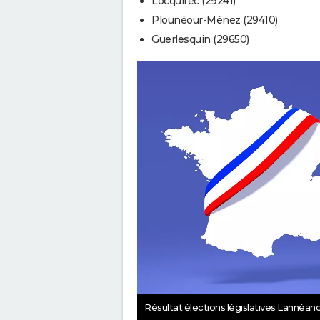
Locquirec (29241)
Plounéour-Ménez (29410)
Guerlesquin (29650)
Résultat élections législatives Lannéan