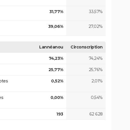
31,77%
33,57%
39,06%
27,02%
Lannéanou
Circonscription
74,23%
74,24%
25,77%
25,76%
otes
0,52%
2,01%
es
0,00%
0,54%
193
62 628