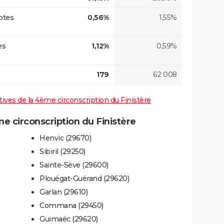
otes
0,56%
1,55%
es
1,12%
0,59%
179
62 008
atives de la 4ème circonscription du Finistère
 circonscription du Finistère
Henvic (29670)
Sibiril (29250)
Sainte-Sève (29600)
Plouégat-Guérand (29620)
Garlan (29610)
Commana (29450)
Guimaëc (29620)