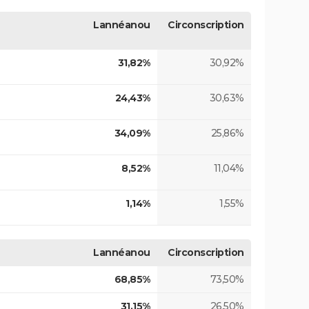
Lannéanou
Circonscription
31,82%
30,92%
24,43%
30,63%
34,09%
25,86%
8,52%
11,04%
1,14%
1,55%
Lannéanou
Circonscription
68,85%
73,50%
31,15%
26,50%