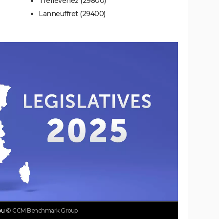
Tréflévénez (29800)
Lanneuffret (29400)
ou
© CCM Benchmark Group