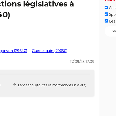
tions législatives à
Actu
40)
Spo
Les 
gonven (29640)
Guerlesquin (29650)
17/09/25 17:09
u
Lannéanou
(toutes les informations sur la ville)