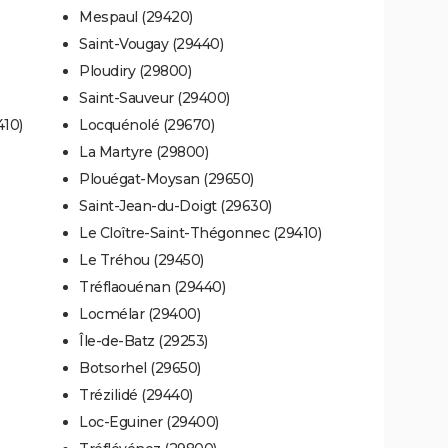
Mespaul (29420)
Saint-Vougay (29440)
Ploudiry (29800)
Saint-Sauveur (29400)
410)
Locquénolé (29670)
La Martyre (29800)
Plouégat-Moysan (29650)
Saint-Jean-du-Doigt (29630)
Le Cloître-Saint-Thégonnec (29410)
Le Tréhou (29450)
Tréflaouénan (29440)
Locmélar (29400)
Île-de-Batz (29253)
Botsorhel (29650)
Trézilidé (29440)
Loc-Eguiner (29400)