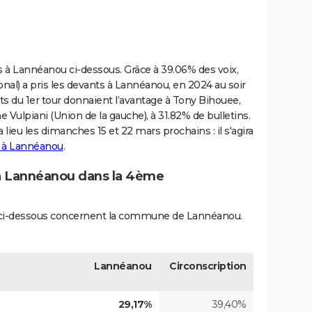
ves à Lannéanou ci-dessous. Grâce à 39.06% des voix,
l) a pris les devants à Lannéanou, en 2024 au soir
tats du 1er tour donnaient l’avantage à Tony Bihouee,
 Vulpiani (Union de la gauche), à 31.82% de bulletins.
lieu les dimanches 15 et 22 mars prochains : il s'agira
s à Lannéanou
.
 à Lannéanou dans la 4ème
és ci-dessous concernent la commune de Lannéanou.
Lannéanou
Circonscription
29,17%
39,40%