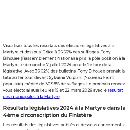
City break
Voyage de noces
Climat
Destinations
Voyage nature
Forum
+
PHOTO
GUIDES D'ACHAT
BONS PLANS
CARTE DE VOEUX
Visualisez tous les résultats des élections législatives à la
Martyre ci-dessous. Grâce à 36.56% des suffrages, Tony
Carte Bonne année
Carte Pâques
Carte de Noël
Carte Saint-Valentin
Carte d'anniversaire
DICTIONNAIRE
Bihouee (Rassemblement National) a pris la pôle position à la
Martyre, le dimanche 7 juillet 2024 pour le 2e tour de la
Biographies
Expressions
Dictionnaire
Citations
Proverbes
PROGRAMME TV
législative. Avec 36.02% des bulletins, Tony Bihouee prenait la
tête au 1er tour, devant Sylvaine Vulpiani (Nouveau Front
COPAINS D'AVANT
populaire), crédité de 30.98% de suffrages. Le prochain rendez-
Se connecter
Collèges
Universités
Service militaire
S'inscrire
Lycées
Primaires
Entreprises
Avis de recherche
AVIS DE DÉCÈS
vous électoral aura lieu les 15 et 22 mars 2026 avec le
résultat
des municipales à la Martyre
.
FORUM
Résultats législatives 2024 à la Martyre dans la
Lifestyle
Sport
Television
Cinema
Bricolage
Culture
Auto
Voyage
4ème circonscription du Finistère
Les résultats des législatives publiés ci-dessous concernent la