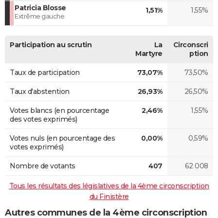
Patricia Blosse
1,51%
1,55%
Extrême gauche
Participation au scrutin
La
Circonscri
Martyre
ption
Taux de participation
73,07%
73,50%
Taux d'abstention
26,93%
26,50%
Votes blancs (en pourcentage
2,46%
1,55%
des votes exprimés)
Votes nuls (en pourcentage des
0,00%
0,59%
votes exprimés)
Nombre de votants
407
62 008
Tous les résultats des législatives de la 4ème circonscription
du Finistère
Autres communes de la 4ème circonscription