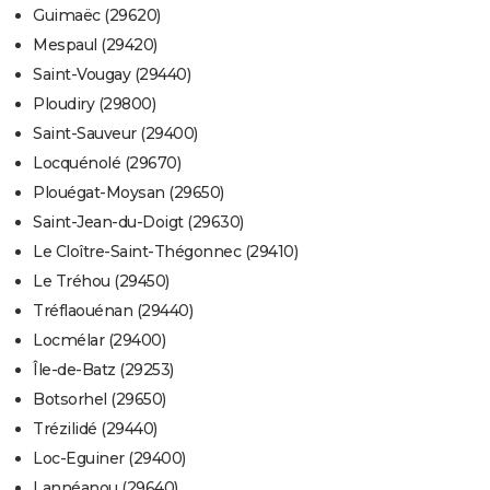
Guimaëc (29620)
Mespaul (29420)
Saint-Vougay (29440)
Ploudiry (29800)
Saint-Sauveur (29400)
Locquénolé (29670)
Plouégat-Moysan (29650)
Saint-Jean-du-Doigt (29630)
Le Cloître-Saint-Thégonnec (29410)
Le Tréhou (29450)
Tréflaouénan (29440)
Locmélar (29400)
Île-de-Batz (29253)
Botsorhel (29650)
Trézilidé (29440)
Loc-Eguiner (29400)
Lannéanou (29640)