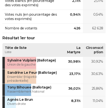
Votes blancs (en pourcentage
2,11%
2,01%
des votes exprimés)
Votes nuls (en pourcentage des
0,94%
0,54%
votes exprimés)
Nombre de votants
426
62 628
Résultat 1er tour
Tête de liste
La
Circonscri
Liste
Martyre
ption
Sylvaine Vulpiani (Ballotage)
30,98%
30,92%
Union de la gauche
Sandrine Le Feur (Ballotage)
23,17%
30,63%
Ensemble ! (Majorité
présidentielle)
Tony Bihouee (Ballotage)
36,02%
25,86%
Rassemblement National
Agnès Le Brun
8,31%
11,04%
Divers droite