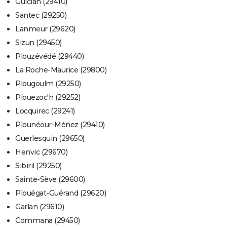
Guiclan (29410)
Santec (29250)
Lanmeur (29620)
Sizun (29450)
Plouzévédé (29440)
La Roche-Maurice (29800)
Plougoulm (29250)
Plouezoc'h (29252)
Locquirec (29241)
Plounéour-Ménez (29410)
Guerlesquin (29650)
Henvic (29670)
Sibiril (29250)
Sainte-Sève (29600)
Plouégat-Guérand (29620)
Garlan (29610)
Commana (29450)