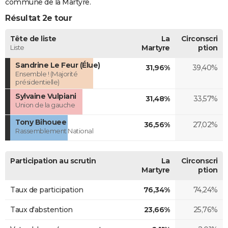
commune de la Martyre.
Résultat 2e tour
Tête de liste
La
Circonscri
Liste
Martyre
ption
Sandrine Le Feur (Élue)
31,96%
39,40%
Ensemble ! (Majorité
présidentielle)
Sylvaine Vulpiani
31,48%
33,57%
Union de la gauche
Tony Bihouee
36,56%
27,02%
Rassemblement National
Participation au scrutin
La
Circonscri
Martyre
ption
Taux de participation
76,34%
74,24%
Taux d'abstention
23,66%
25,76%