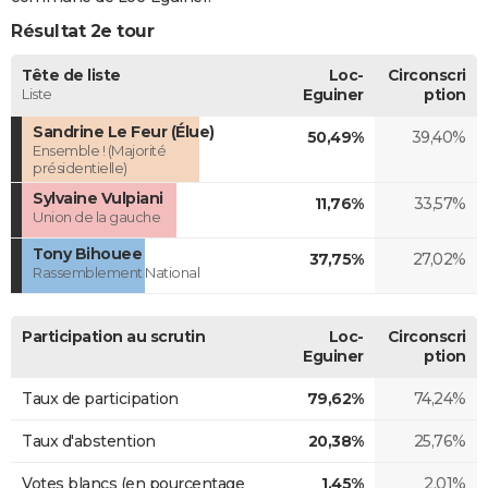
Résultat 2e tour
Tête de liste
Loc-
Circonscri
Liste
Eguiner
ption
Sandrine Le Feur (Élue)
50,49%
39,40%
Ensemble ! (Majorité
présidentielle)
Sylvaine Vulpiani
11,76%
33,57%
Union de la gauche
Tony Bihouee
37,75%
27,02%
Rassemblement National
Participation au scrutin
Loc-
Circonscri
Eguiner
ption
Taux de participation
79,62%
74,24%
Taux d'abstention
20,38%
25,76%
Votes blancs (en pourcentage
1,45%
2,01%