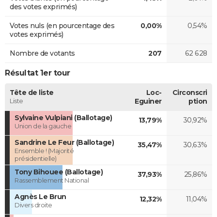
des votes exprimés)
Votes nuls (en pourcentage des
0,00%
0,54%
votes exprimés)
Nombre de votants
207
62 628
Résultat 1er tour
Tête de liste
Loc-
Circonscri
Liste
Eguiner
ption
Sylvaine Vulpiani (Ballotage)
13,79%
30,92%
Union de la gauche
Sandrine Le Feur (Ballotage)
35,47%
30,63%
Ensemble ! (Majorité
présidentielle)
Tony Bihouee (Ballotage)
37,93%
25,86%
Rassemblement National
Agnès Le Brun
12,32%
11,04%
Divers droite