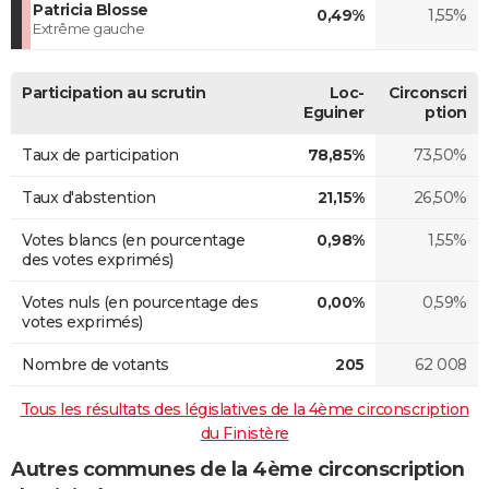
Patricia Blosse
0,49%
1,55%
Extrême gauche
Participation au scrutin
Loc-
Circonscri
Eguiner
ption
Taux de participation
78,85%
73,50%
Taux d'abstention
21,15%
26,50%
Votes blancs (en pourcentage
0,98%
1,55%
des votes exprimés)
Votes nuls (en pourcentage des
0,00%
0,59%
votes exprimés)
Nombre de votants
205
62 008
Tous les résultats des législatives de la 4ème circonscription
du Finistère
Autres communes de la 4ème circonscription