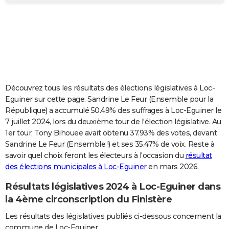
City break
Voyage de noces
Climat
Destinations
Voyage nature
Forum
+
PHOTO
GUIDES D'ACHAT
BONS PLANS
CARTE DE VOEUX
Découvrez tous les résultats des élections législatives à Loc-
Carte Bonne année
Carte Pâques
Carte de Noël
Carte Saint-Valentin
Carte d'anniversaire
DICTIONNAIRE
Eguiner sur cette page. Sandrine Le Feur (Ensemble pour la
République) a accumulé 50.49% des suffrages à Loc-Eguiner le
Biographies
Expressions
Dictionnaire
Citations
Proverbes
PROGRAMME TV
7 juillet 2024, lors du deuxième tour de l'élection législative. Au
1er tour, Tony Bihouee avait obtenu 37.93% des votes, devant
COPAINS D'AVANT
Sandrine Le Feur (Ensemble !) et ses 35.47% de voix. Reste à
savoir quel choix feront les électeurs à l'occasion du
résultat
Se connecter
Collèges
Universités
Service militaire
S'inscrire
Lycées
Primaires
Entreprises
Avis de recherche
AVIS DE DÉCÈS
des élections municipales à Loc-Eguiner
en mars 2026.
FORUM
Résultats législatives 2024 à Loc-Eguiner dans
Lifestyle
Sport
Television
Cinema
Bricolage
Culture
Auto
Voyage
la 4ème circonscription du Finistère
Les résultats des législatives publiés ci-dessous concernent la
commune de Loc-Eguiner.