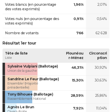
Votes blancs (en pourcentage
1,96%
2,01%
des votes exprimés)
Votes nuls (en pourcentage des
0,91%
0,54%
votes exprimés)
Nombre de votants
766
62 628
Résultat 1er tour
Tête de liste
Plounéou
Circonscri
Liste
r-Ménez
ption
Sylvaine Vulpiani (Ballotage)
46,31%
30,92%
Union de la gauche
Sandrine Le Feur (Ballotage)
15,30%
30,63%
Ensemble ! (Majorité
présidentielle)
Tony Bihouee (Ballotage)
28,59%
25,86%
Rassemblement National
Agnès Le Brun
7,92%
11,04%
Divers droite