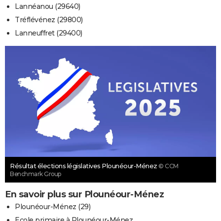
Lannéanou (29640)
Tréflévénez (29800)
Lanneuffret (29400)
Résultat élections législatives Plounéour-Ménez
© CCM
Benchmark Group
En savoir plus sur Plounéour-Ménez
Plounéour-Ménez (29)
Ecole primaire à Plounéour-Ménez