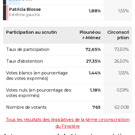
Patricia Blosse
1,88%
1,55%
Extrême gauche
Participation au scrutin
Plounéou
Circonscri
r-Ménez
ption
Taux de participation
72,65%
73,50%
Taux d'abstention
27,35%
26,50%
Votes blancs (en pourcentage
1,44%
1,55%
des votes exprimés)
Votes nuls (en pourcentage des
1,18%
0,59%
votes exprimés)
Nombre de votants
765
62 008
Tous les résultats des législatives de la 4ème circonscription
du Finistère