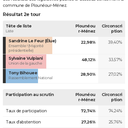
commune de Plounéour-Ménez.
Résultat 2e tour
Tête de liste
Plounéou
Circonscri
Liste
r-Ménez
ption
Sandrine Le Feur (Élue)
22,98%
39,40%
Ensemble ! (Majorité
présidentielle)
Sylvaine Vulpiani
48,12%
33,57%
Union de la gauche
Tony Bihouee
28,90%
27,02%
Rassemblement National
Participation au scrutin
Plounéou
Circonscri
r-Ménez
ption
Taux de participation
72,74%
74,24%
Taux d'abstention
27,26%
25,76%