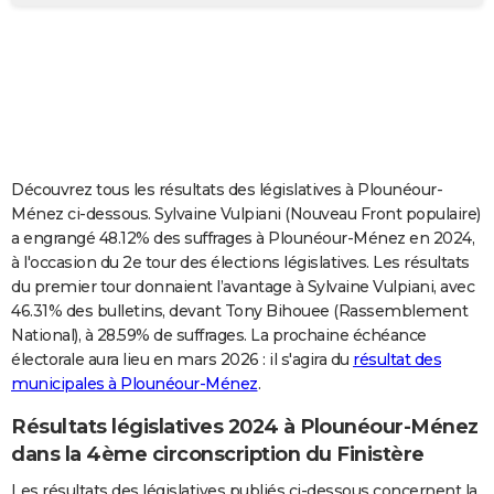
City break
Voyage de noces
Climat
Destinations
Voyage nature
Forum
+
PHOTO
GUIDES D'ACHAT
BONS PLANS
CARTE DE VOEUX
Découvrez tous les résultats des législatives à Plounéour-
Carte Bonne année
Carte Pâques
Carte de Noël
Carte Saint-Valentin
Carte d'anniversaire
DICTIONNAIRE
Ménez ci-dessous. Sylvaine Vulpiani (Nouveau Front populaire)
a engrangé 48.12% des suffrages à Plounéour-Ménez en 2024,
Biographies
Expressions
Dictionnaire
Citations
Proverbes
PROGRAMME TV
à l'occasion du 2e tour des élections législatives. Les résultats
du premier tour donnaient l’avantage à Sylvaine Vulpiani, avec
COPAINS D'AVANT
46.31% des bulletins, devant Tony Bihouee (Rassemblement
National), à 28.59% de suffrages. La prochaine échéance
Se connecter
Collèges
Universités
Service militaire
S'inscrire
Lycées
Primaires
Entreprises
Avis de recherche
AVIS DE DÉCÈS
électorale aura lieu en mars 2026 : il s'agira du
résultat des
municipales à Plounéour-Ménez
.
FORUM
Lifestyle
Sport
Television
Cinema
Bricolage
Culture
Auto
Voyage
Résultats législatives 2024 à Plounéour-Ménez
dans la 4ème circonscription du Finistère
Les résultats des législatives publiés ci-dessous concernent la