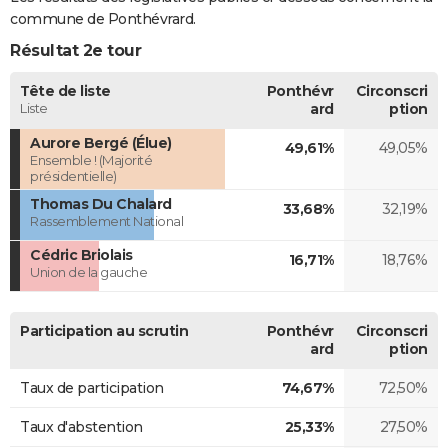
commune de Ponthévrard.
Résultat 2e tour
Tête de liste
Ponthévr
Circonscri
Liste
ard
ption
Aurore Bergé (Élue)
49,61%
49,05%
Ensemble ! (Majorité
présidentielle)
Thomas Du Chalard
33,68%
32,19%
Rassemblement National
Cédric Briolais
16,71%
18,76%
Union de la gauche
Participation au scrutin
Ponthévr
Circonscri
ard
ption
Taux de participation
74,67%
72,50%
Taux d'abstention
25,33%
27,50%