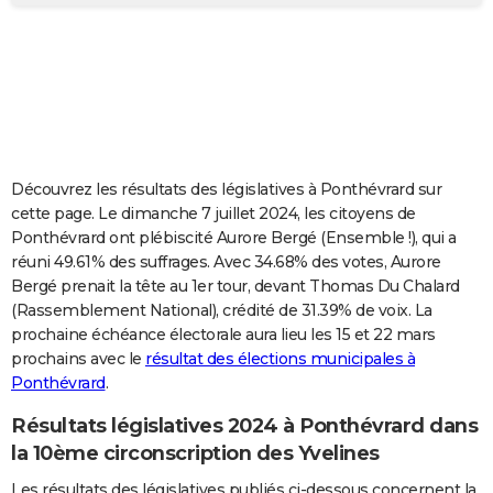
City break
Voyage de noces
Climat
Destinations
Voyage nature
Forum
+
PHOTO
GUIDES D'ACHAT
BONS PLANS
CARTE DE VOEUX
Découvrez les résultats des législatives à Ponthévrard sur
Carte Bonne année
Carte Pâques
Carte de Noël
Carte Saint-Valentin
Carte d'anniversaire
DICTIONNAIRE
cette page. Le dimanche 7 juillet 2024, les citoyens de
Ponthévrard ont plébiscité Aurore Bergé (Ensemble !), qui a
Biographies
Expressions
Dictionnaire
Citations
Proverbes
PROGRAMME TV
réuni 49.61% des suffrages. Avec 34.68% des votes, Aurore
Bergé prenait la tête au 1er tour, devant Thomas Du Chalard
COPAINS D'AVANT
(Rassemblement National), crédité de 31.39% de voix. La
prochaine échéance électorale aura lieu les 15 et 22 mars
Se connecter
Collèges
Universités
Service militaire
S'inscrire
Lycées
Primaires
Entreprises
Avis de recherche
AVIS DE DÉCÈS
prochains avec le
résultat des élections municipales à
Ponthévrard
.
FORUM
Lifestyle
Sport
Television
Cinema
Bricolage
Culture
Auto
Voyage
Résultats législatives 2024 à Ponthévrard dans
la 10ème circonscription des Yvelines
Les résultats des législatives publiés ci-dessous concernent la