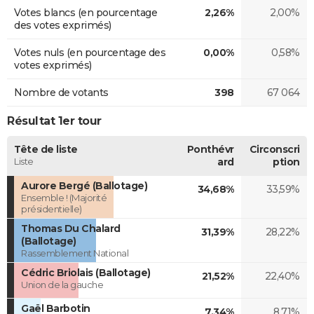
Votes blancs (en pourcentage
2,26%
2,00%
des votes exprimés)
Votes nuls (en pourcentage des
0,00%
0,58%
votes exprimés)
Nombre de votants
398
67 064
Résultat 1er tour
Tête de liste
Ponthévr
Circonscri
Liste
ard
ption
Aurore Bergé (Ballotage)
34,68%
33,59%
Ensemble ! (Majorité
présidentielle)
Thomas Du Chalard
31,39%
28,22%
(Ballotage)
Rassemblement National
Cédric Briolais (Ballotage)
21,52%
22,40%
Union de la gauche
Gaël Barbotin
7,34%
8,71%