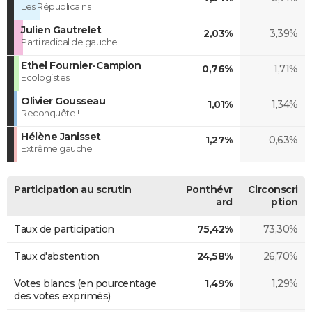
Les Républicains
Julien Gautrelet
2,03%
3,39%
Parti radical de gauche
Ethel Fournier-Campion
0,76%
1,71%
Ecologistes
Olivier Gousseau
1,01%
1,34%
Reconquête !
Hélène Janisset
1,27%
0,63%
Extrême gauche
Participation au scrutin
Ponthévr
Circonscri
ard
ption
Taux de participation
75,42%
73,30%
Taux d'abstention
24,58%
26,70%
Votes blancs (en pourcentage
1,49%
1,29%
des votes exprimés)