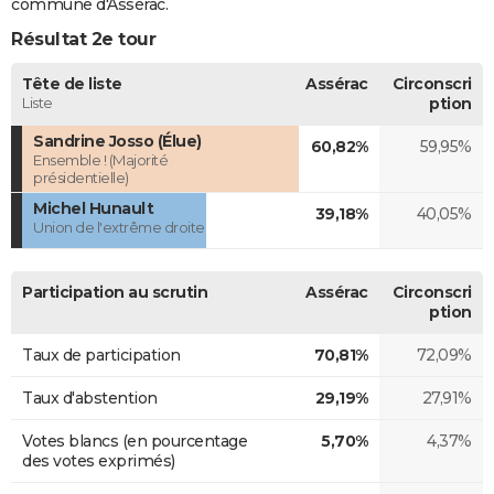
commune d'Assérac.
Résultat 2e tour
Tête de liste
Assérac
Circonscri
Liste
ption
Sandrine Josso (Élue)
60,82%
59,95%
Ensemble ! (Majorité
présidentielle)
Michel Hunault
39,18%
40,05%
Union de l'extrême droite
Participation au scrutin
Assérac
Circonscri
ption
Taux de participation
70,81%
72,09%
Taux d'abstention
29,19%
27,91%
Votes blancs (en pourcentage
5,70%
4,37%
des votes exprimés)