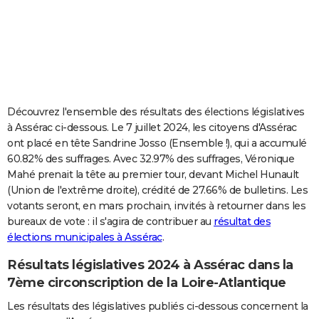
City break
Voyage de noces
Climat
Destinations
Voyage nature
Forum
+
PHOTO
GUIDES D'ACHAT
BONS PLANS
CARTE DE VOEUX
Découvrez l'ensemble des résultats des élections législatives
à Assérac ci-dessous. Le 7 juillet 2024, les citoyens d'Assérac
Carte Bonne année
Carte Pâques
Carte de Noël
Carte Saint-Valentin
Carte d'anniversaire
DICTIONNAIRE
ont placé en tête Sandrine Josso (Ensemble !), qui a accumulé
60.82% des suffrages. Avec 32.97% des suffrages, Véronique
Biographies
Expressions
Dictionnaire
Citations
Proverbes
PROGRAMME TV
Mahé prenait la tête au premier tour, devant Michel Hunault
(Union de l'extrême droite), crédité de 27.66% de bulletins. Les
COPAINS D'AVANT
votants seront, en mars prochain, invités à retourner dans les
Se connecter
Collèges
Universités
Service militaire
S'inscrire
Lycées
Primaires
Entreprises
Avis de recherche
AVIS DE DÉCÈS
bureaux de vote : il s'agira de contribuer au
résultat des
élections municipales à Assérac
.
FORUM
Résultats législatives 2024 à Assérac dans la
Lifestyle
Sport
Television
Cinema
Bricolage
Culture
Auto
Voyage
7ème circonscription de la Loire-Atlantique
Les résultats des législatives publiés ci-dessous concernent la