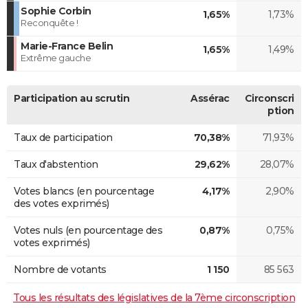
Sophie Corbin
1,65%
1,73%
Reconquête !
Marie-France Belin
1,65%
1,49%
Extrême gauche
Participation au scrutin
Assérac
Circonscri
ption
Taux de participation
70,38%
71,93%
Taux d'abstention
29,62%
28,07%
Votes blancs (en pourcentage
4,17%
2,90%
des votes exprimés)
Votes nuls (en pourcentage des
0,87%
0,75%
votes exprimés)
Nombre de votants
1 150
85 563
Tous les résultats des législatives de la 7ème circonscription