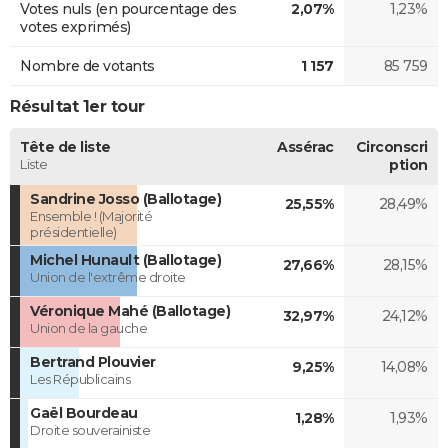
Votes nuls (en pourcentage des
2,07%
1,23%
votes exprimés)
Nombre de votants
1 157
85 759
Résultat 1er tour
Tête de liste
Assérac
Circonscri
Liste
ption
Sandrine Josso (Ballotage)
25,55%
28,49%
Ensemble ! (Majorité
présidentielle)
Michel Hunault (Ballotage)
27,66%
28,15%
Union de l'extrême droite
Véronique Mahé (Ballotage)
32,97%
24,12%
Union de la gauche
Bertrand Plouvier
9,25%
14,08%
Les Républicains
Gaël Bourdeau
1,28%
1,93%
Droite souverainiste