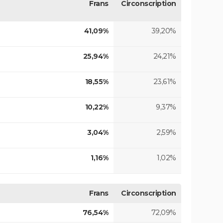
Frans
Circonscription
41,09%
39,20%
25,94%
24,21%
18,55%
23,61%
10,22%
9,37%
3,04%
2,59%
1,16%
1,02%
Frans
Circonscription
76,54%
72,09%