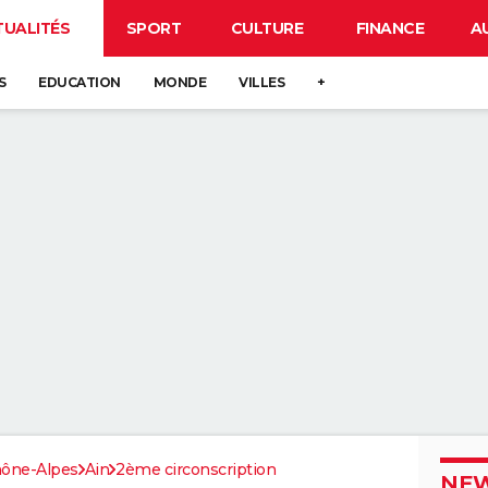
TUALITÉS
SPORT
CULTURE
FINANCE
A
S
EDUCATION
MONDE
VILLES
+
ône-Alpes
Ain
2ème circonscription
NEW