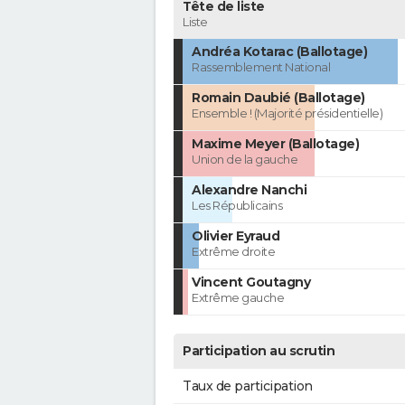
Tête de liste
Liste
Andréa Kotarac (Ballotage)
Rassemblement National
Romain Daubié (Ballotage)
Ensemble ! (Majorité présidentielle)
Maxime Meyer (Ballotage)
Union de la gauche
Alexandre Nanchi
Les Républicains
Olivier Eyraud
Extrême droite
Vincent Goutagny
Extrême gauche
Participation au scrutin
Taux de participation