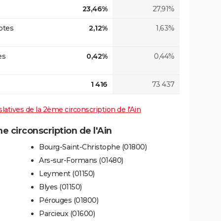
23,46%
27,91%
otes
2,12%
1,63%
es
0,42%
0,44%
1 416
73 437
slatives de la 2ème circonscription de l'Ain
circonscription de l'Ain
Bourg-Saint-Christophe (01800)
Ars-sur-Formans (01480)
Leyment (01150)
Blyes (01150)
Pérouges (01800)
Parcieux (01600)