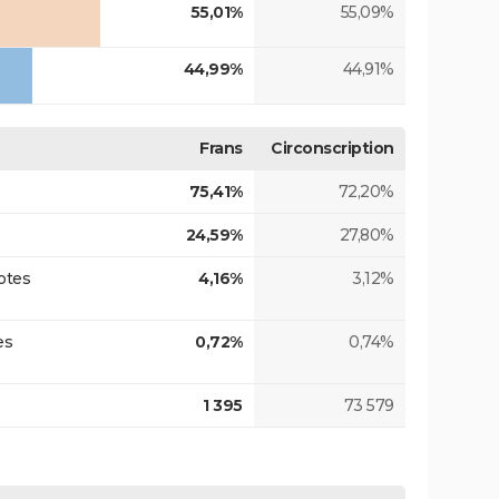
55,01%
55,09%
44,99%
44,91%
Frans
Circonscription
75,41%
72,20%
24,59%
27,80%
otes
4,16%
3,12%
es
0,72%
0,74%
1 395
73 579