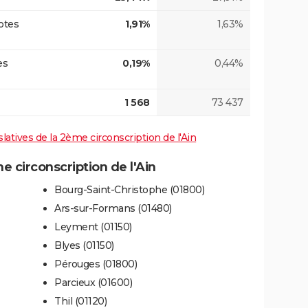
otes
1,91%
1,63%
es
0,19%
0,44%
1 568
73 437
slatives de la 2ème circonscription de l'Ain
circonscription de l'Ain
Bourg-Saint-Christophe (01800)
Ars-sur-Formans (01480)
Leyment (01150)
Blyes (01150)
Pérouges (01800)
Parcieux (01600)
Thil (01120)