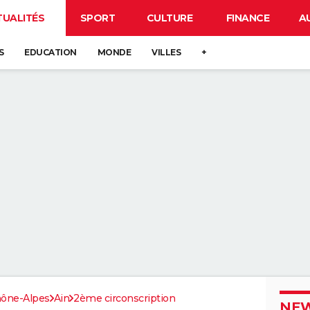
TUALITÉS
SPORT
CULTURE
FINANCE
A
S
EDUCATION
MONDE
VILLES
+
ône-Alpes
Ain
2ème circonscription
NEW