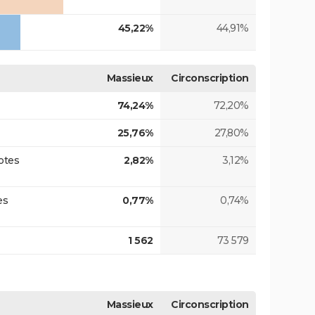
45,22%
44,91%
Massieux
Circonscription
74,24%
72,20%
25,76%
27,80%
otes
2,82%
3,12%
es
0,77%
0,74%
1 562
73 579
Massieux
Circonscription