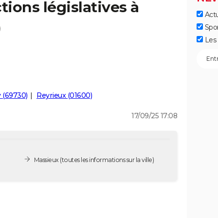
tions législatives à
Actu
)
Spo
Les 
 (69730)
Reyrieux (01600)
17/09/25 17:08
Massieux
(toutes les informations sur la ville)