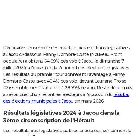
City break
Voyage de noces
Climat
Destinations
Voyage nature
Forum
+
PHOTO
GUIDES D'ACHAT
BONS PLANS
CARTE DE VOEUX
Découvrez l'ensemble des résultats des élections législatives
à Jacou ci-dessous. Fanny Dombre-Coste (Nouveau Front
Carte Bonne année
Carte Pâques
Carte de Noël
Carte Saint-Valentin
Carte d'anniversaire
DICTIONNAIRE
populaire) a obtenu 64.09% des voix à Jacou le dimanche 7
juillet 2024, à l'occasion du 2e round des élections législatives.
Biographies
Expressions
Dictionnaire
Citations
Proverbes
PROGRAMME TV
Les résultats du premier tour donnaient l’avantage à Fanny
Dombre-Coste, avec 40.4% des voix, devant Lauriane Troise
COPAINS D'AVANT
(Rassemblement National), à 28.79% de voix. Reste désormais
Se connecter
Collèges
Universités
Service militaire
S'inscrire
Lycées
Primaires
Entreprises
Avis de recherche
AVIS DE DÉCÈS
à savoir quel choix feront les électeurs à l'occasion du
résultat
des élections municipales à Jacou
en mars 2026.
FORUM
Résultats législatives 2024 à Jacou dans la
Lifestyle
Sport
Television
Cinema
Bricolage
Culture
Auto
Voyage
3ème circonscription de l'Hérault
Les résultats des législatives publiés ci-dessous concernent la