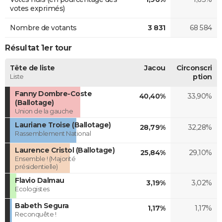
votes exprimés)
Nombre de votants
3 831
68 584
Résultat 1er tour
Tête de liste
Jacou
Circonscri
Liste
ption
Fanny Dombre-Coste
40,40%
33,90%
(Ballotage)
Union de la gauche
Lauriane Troise (Ballotage)
28,79%
32,28%
Rassemblement National
Laurence Cristol (Ballotage)
25,84%
29,10%
Ensemble ! (Majorité
présidentielle)
Flavio Dalmau
3,19%
3,02%
Ecologistes
Babeth Segura
1,17%
1,17%
Reconquête !