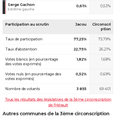
Serge Gachon
0,61%
0,53%
Extrême gauche
Participation au scrutin
Jacou
Circonscri
ption
Taux de participation
77,25%
73,79%
Taux d'abstention
22,75%
26,21%
Votes blancs (en pourcentage
1,82%
1,68%
des votes exprimés)
Votes nuls (en pourcentage des
0,52%
0,69%
votes exprimés)
Nombre de votants
3 855
69 401
Tous les résultats des législatives de la 3ème circonscription
de l'Hérault
Autres communes de la 3ème circonscription