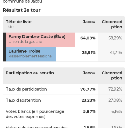
commune de Jacou.
Résultat 2e tour
Tête de liste
Jacou
Circonscri
Liste
ption
Fanny Dombre-Coste (Élue)
64,09%
58,29%
Union de la gauche
Lauriane Troise
35,91%
41,71%
Rassemblement National
Participation au scrutin
Jacou
Circonscri
ption
Taux de participation
76,77%
72,92%
Taux d'abstention
23,23%
27,08%
Votes blancs (en pourcentage
5,87%
6,16%
des votes exprimés)
Votes nuls (en pourcentage des
1,96%
1,63%