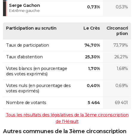
Serge Gachon
0,73%
0,53%
Extrême gauche
Participation au scrutin
Le Crès
Circonscri
ption
Taux de participation
74,70%
73,79%
Taux d'abstention
25,30%
26,21%
Votes blancs (en pourcentage
1,70%
1,68%
des votes exprimés)
Votes nuls (en pourcentage des
0,40%
0,69%
votes exprimés)
Nombre de votants
5 464
69 401
Tous les résultats des législatives de la 3ème circonscription
de l'Hérault
Autres communes de la 3ème circonscription