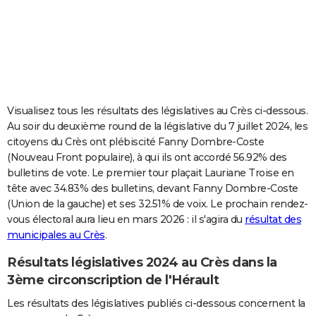
City break
Voyage de noces
Climat
Destinations
Voyage nature
Forum
+
PHOTO
GUIDES D'ACHAT
BONS PLANS
CARTE DE VOEUX
Visualisez tous les résultats des législatives au Crès ci-dessous.
Au soir du deuxième round de la législative du 7 juillet 2024, les
Carte Bonne année
Carte Pâques
Carte de Noël
Carte Saint-Valentin
Carte d'anniversaire
DICTIONNAIRE
citoyens du Crès ont plébiscité Fanny Dombre-Coste
(Nouveau Front populaire), à qui ils ont accordé 56.92% des
Biographies
Expressions
Dictionnaire
Citations
Proverbes
PROGRAMME TV
bulletins de vote. Le premier tour plaçait Lauriane Troise en
tête avec 34.83% des bulletins, devant Fanny Dombre-Coste
COPAINS D'AVANT
(Union de la gauche) et ses 32.51% de voix. Le prochain rendez-
Se connecter
Collèges
Universités
Service militaire
S'inscrire
Lycées
Primaires
Entreprises
Avis de recherche
AVIS DE DÉCÈS
vous électoral aura lieu en mars 2026 : il s'agira du
résultat des
municipales au Crès
.
FORUM
Résultats législatives 2024 au Crès dans la
Lifestyle
Sport
Television
Cinema
Bricolage
Culture
Auto
Voyage
3ème circonscription de l'Hérault
Les résultats des législatives publiés ci-dessous concernent la