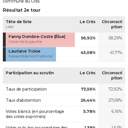
commune du Crès.
Résultat 2e tour
Tête de liste
Le Crès
Circonscri
Liste
ption
Fanny Dombre-Coste (Élue)
56,92%
58,29%
Union de la gauche
Lauriane Troise
43,08%
41,71%
Rassemblement National
Participation au scrutin
Le Crès
Circonscri
ption
Taux de participation
73,56%
72,92%
Taux d'abstention
26,44%
27,08%
Votes blancs (en pourcentage
5,78%
6,16%
des votes exprimés)
Votes nuls (en pourcentage des
1,39%
1,63%