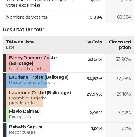
votes exprimés)
Nombre de votants
5 384
68 584
Résultat 1er tour
Tête de liste
Le Crès
Circonscri
Liste
ption
Fanny Dombre-Coste
32,51%
33,90%
(Ballotage)
Union de la gauche
Lauriane Troise (Ballotage)
34,83%
32,28%
Rassemblement National
Laurence Cristol (Ballotage)
27,97%
29,10%
Ensemble ! (Majorité
présidentielle)
Flavio Dalmau
2,95%
3,02%
Ecologistes
Babeth Segura
1,01%
1,17%
Reconquête !