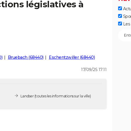
tions législatives à
Actu
Spo
Les 
0)
Bruebach (68440)
Eschentzwiller (68440)
17/09/25 17:11
Landser
(toutes les informations sur la ville)