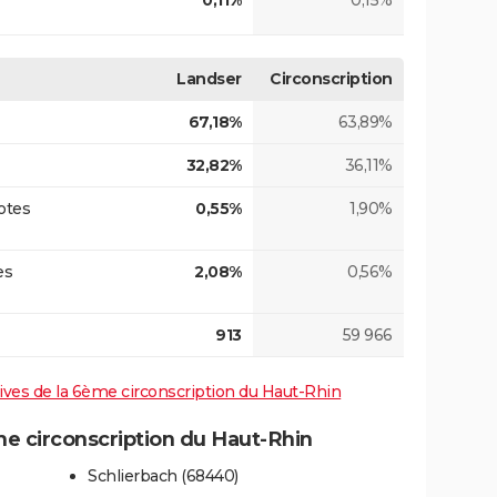
0,11%
0,15%
Landser
Circonscription
67,18%
63,89%
32,82%
36,11%
otes
0,55%
1,90%
es
2,08%
0,56%
913
59 966
atives de la 6ème circonscription du Haut-Rhin
 circonscription du Haut-Rhin
Schlierbach (68440)