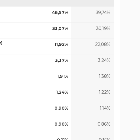
46,57%
39,74%
33,07%
30,19%
e)
11,92%
22,08%
3,37%
3,24%
1,91%
1,38%
1,24%
1,22%
0,90%
1,14%
0,90%
0,86%