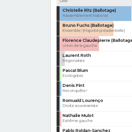
Liste
Christelle Ritz (Ballotage)
Rassemblement National
Bruno Fuchs (Ballotage)
Ensemble ! (Majorité présidentielle)
Florence Claudepierre (Ballotag
Union de la gauche
Laurent Roth
Régionaliste
Pascal Blum
Ecologistes
Denis Pint
Reconquête !
Romuald Lourenço
Droite souverainiste
Nathalie Mulot
Extrême gauche
Pablo Roldan-Sanchez