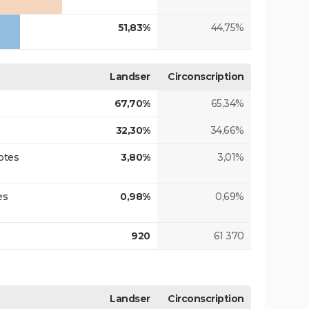
51,83%
44,75%
Landser
Circonscription
67,70%
65,34%
32,30%
34,66%
otes
3,80%
3,01%
es
0,98%
0,69%
920
61 370
Landser
Circonscription