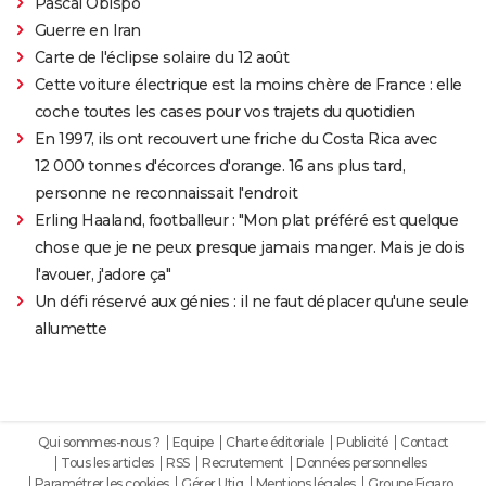
Pascal Obispo
Guerre en Iran
Carte de l'éclipse solaire du 12 août
Cette voiture électrique est la moins chère de France : elle
coche toutes les cases pour vos trajets du quotidien
En 1997, ils ont recouvert une friche du Costa Rica avec
12 000 tonnes d'écorces d'orange. 16 ans plus tard,
personne ne reconnaissait l'endroit
Erling Haaland, footballeur : "Mon plat préféré est quelque
chose que je ne peux presque jamais manger. Mais je dois
l'avouer, j'adore ça"
Un défi réservé aux génies : il ne faut déplacer qu'une seule
allumette
Qui sommes-nous ?
Equipe
Charte éditoriale
Publicité
Contact
Tous les articles
RSS
Recrutement
Données personnelles
Paramétrer les cookies
Gérer Utiq
Mentions légales
Groupe Figaro