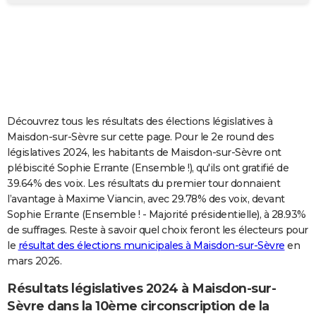
City break
Voyage de noces
Climat
Destinations
Voyage nature
Forum
+
PHOTO
GUIDES D'ACHAT
BONS PLANS
CARTE DE VOEUX
Découvrez tous les résultats des élections législatives à
Carte Bonne année
Carte Pâques
Carte de Noël
Carte Saint-Valentin
Carte d'anniversaire
DICTIONNAIRE
Maisdon-sur-Sèvre sur cette page. Pour le 2e round des
législatives 2024, les habitants de Maisdon-sur-Sèvre ont
Biographies
Expressions
Dictionnaire
Citations
Proverbes
PROGRAMME TV
plébiscité Sophie Errante (Ensemble !), qu'ils ont gratifié de
39.64% des voix. Les résultats du premier tour donnaient
COPAINS D'AVANT
l’avantage à Maxime Viancin, avec 29.78% des voix, devant
Sophie Errante (Ensemble ! - Majorité présidentielle), à 28.93%
Se connecter
Collèges
Universités
Service militaire
S'inscrire
Lycées
Primaires
Entreprises
Avis de recherche
AVIS DE DÉCÈS
de suffrages. Reste à savoir quel choix feront les électeurs pour
le
résultat des élections municipales à Maisdon-sur-Sèvre
en
FORUM
mars 2026.
Lifestyle
Sport
Television
Cinema
Bricolage
Culture
Auto
Voyage
Résultats législatives 2024 à Maisdon-sur-
Sèvre dans la 10ème circonscription de la