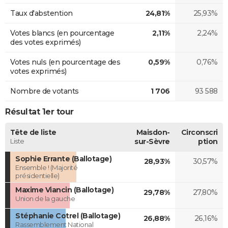
Taux d'abstention
24,81%
25,93%
Votes blancs (en pourcentage
2,11%
2,24%
des votes exprimés)
Votes nuls (en pourcentage des
0,59%
0,76%
votes exprimés)
Nombre de votants
1 706
93 588
Résultat 1er tour
Tête de liste
Maisdon-
Circonscri
Liste
sur-Sèvre
ption
Sophie Errante (Ballotage)
28,93%
30,57%
Ensemble ! (Majorité
présidentielle)
Maxime Viancin (Ballotage)
29,78%
27,80%
Union de la gauche
Stéphanie Cotrel (Ballotage)
26,88%
26,16%
Rassemblement National