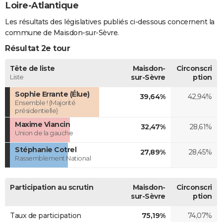
Loire-Atlantique
Les résultats des législatives publiés ci-dessous concernent la
commune de Maisdon-sur-Sèvre.
Résultat 2e tour
Tête de liste
Maisdon-
Circonscri
Liste
sur-Sèvre
ption
Sophie Errante (Élue)
39,64%
42,94%
Ensemble ! (Majorité
présidentielle)
Maxime Viancin
32,47%
28,61%
Union de la gauche
Stéphanie Cotrel
27,89%
28,45%
Rassemblement National
Participation au scrutin
Maisdon-
Circonscri
sur-Sèvre
ption
Taux de participation
75,19%
74,07%