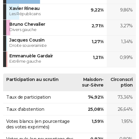
Xavier Rineau
9,22%
9,86%
Les Républicains
Bruno Chevalier
2,71%
3,27%
Divers gauche
Jacques Cousin
1,27%
1,34%
Droite souverainiste
Emmanuèle Gardair
1,21%
0,99%
Extrême gauche
Participation au scrutin
Maisdon-
Circonscri
sur-Sèvre
ption
Taux de participation
74,92%
73,36%
Taux d'abstention
25,08%
26,64%
Votes blancs (en pourcentage
1,59%
1,95%
des votes exprimés)
Votes nuls (en pourcentage des
0,82%
0,80%