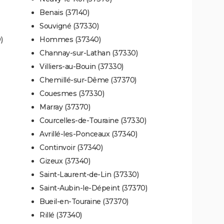
Benais (37140)
Souvigné (37330)
)
Hommes (37340)
Channay-sur-Lathan (37330)
Villiers-au-Bouin (37330)
Chemillé-sur-Dême (37370)
Couesmes (37330)
Marray (37370)
Courcelles-de-Touraine (37330)
Avrillé-les-Ponceaux (37340)
Continvoir (37340)
Gizeux (37340)
Saint-Laurent-de-Lin (37330)
Saint-Aubin-le-Dépeint (37370)
Bueil-en-Touraine (37370)
Rillé (37340)