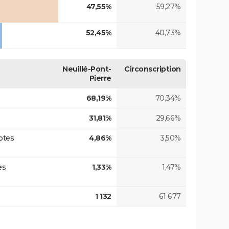
47,55%
59,27%
52,45%
40,73%
Neuillé-Pont-
Circonscription
Pierre
68,19%
70,34%
31,81%
29,66%
otes
4,86%
3,50%
es
1,33%
1,47%
1 132
61 677