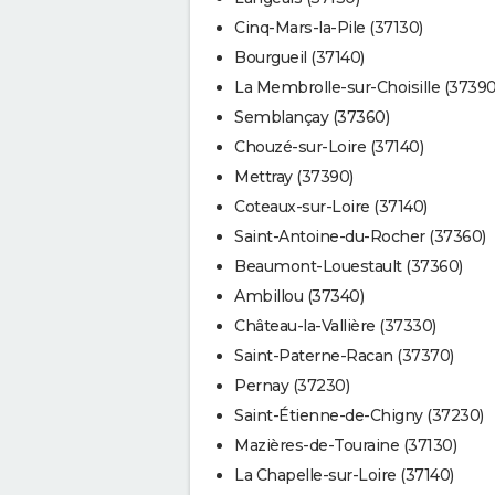
Cinq-Mars-la-Pile (37130)
Bourgueil (37140)
La Membrolle-sur-Choisille (37390
Semblançay (37360)
Chouzé-sur-Loire (37140)
Mettray (37390)
Coteaux-sur-Loire (37140)
Saint-Antoine-du-Rocher (37360)
Beaumont-Louestault (37360)
Ambillou (37340)
Château-la-Vallière (37330)
Saint-Paterne-Racan (37370)
Pernay (37230)
Saint-Étienne-de-Chigny (37230)
Mazières-de-Touraine (37130)
La Chapelle-sur-Loire (37140)