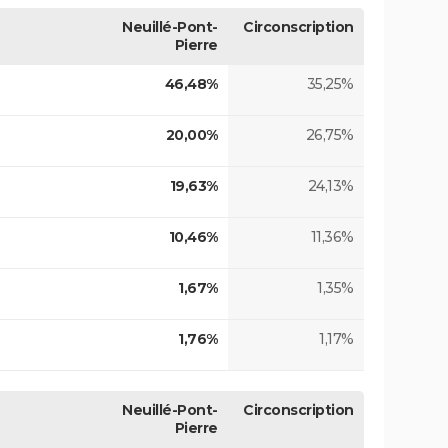
Neuillé-Pont-
Circonscription
Pierre
46,48%
35,25%
20,00%
26,75%
19,63%
24,13%
10,46%
11,36%
1,67%
1,35%
1,76%
1,17%
Neuillé-Pont-
Circonscription
Pierre