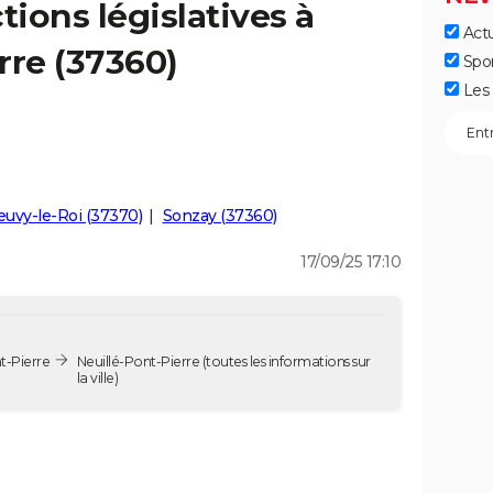
tions législatives à
Actu
rre (37360)
Spo
Les 
uvy-le-Roi (37370)
Sonzay (37360)
17/09/25 17:10
nt-Pierre
Neuillé-Pont-Pierre
(toutes les informations sur
la ville)