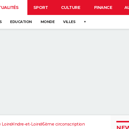
TUALITÉS
SPORT
CULTURE
FINANCE
A
S
EDUCATION
MONDE
VILLES
+
 Loire
Indre-et-Loire
5ème circonscription
NEW