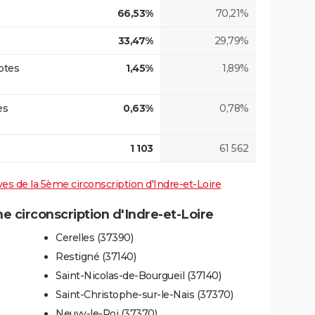
66,53%
70,21%
33,47%
29,79%
otes
1,45%
1,89%
es
0,63%
0,78%
1 103
61 562
ives de la 5ème circonscription d'Indre-et-Loire
 circonscription d'Indre-et-Loire
Cerelles (37390)
Restigné (37140)
Saint-Nicolas-de-Bourgueil (37140)
Saint-Christophe-sur-le-Nais (37370)
Neuvy-le-Roi (37370)