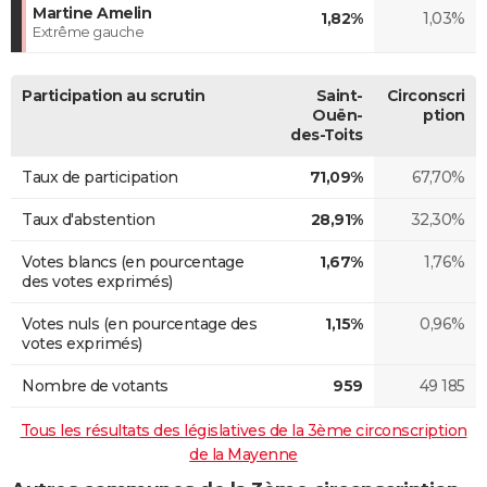
Martine Amelin
1,82%
1,03%
Extrême gauche
Participation au scrutin
Saint-
Circonscri
Ouën-
ption
des-Toits
Taux de participation
71,09%
67,70%
Taux d'abstention
28,91%
32,30%
Votes blancs (en pourcentage
1,67%
1,76%
des votes exprimés)
Votes nuls (en pourcentage des
1,15%
0,96%
votes exprimés)
Nombre de votants
959
49 185
Tous les résultats des législatives de la 3ème circonscription
de la Mayenne