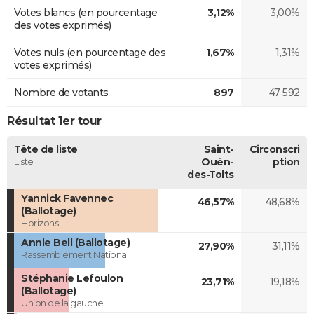
Votes blancs (en pourcentage
3,12%
3,00%
des votes exprimés)
Votes nuls (en pourcentage des
1,67%
1,31%
votes exprimés)
Nombre de votants
897
47 592
Résultat 1er tour
Tête de liste
Saint-
Circonscri
Liste
Ouën-
ption
des-Toits
Yannick Favennec
46,57%
48,68%
(Ballotage)
Horizons
Annie Bell (Ballotage)
27,90%
31,11%
Rassemblement National
Stéphanie Lefoulon
23,71%
19,18%
(Ballotage)
Union de la gauche