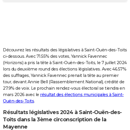
City break
Voyage de noces
Climat
Destinations
Voyage nature
Forum
+
PHOTO
GUIDES D'ACHAT
BONS PLANS
CARTE DE VOEUX
Découvrez les résultats des législatives à Saint-Ouën-des-Toits
Carte Bonne année
Carte Pâques
Carte de Noël
Carte Saint-Valentin
Carte d'anniversaire
DICTIONNAIRE
ci-dessous. Avec 71.55% des votes, Yannick Favennec
(Horizons) a pris la tête à Saint-Ouën-des-Toits, le 7 juillet 2024
Biographies
Expressions
Dictionnaire
Citations
Proverbes
PROGRAMME TV
lors du deuxième round des élections législatives. Avec 46.57%
des suffrages, Yannick Favennec prenait la tête au premier
COPAINS D'AVANT
tour, devant Annie Bell (Rassemblement National), crédité de
27.9% de voix. Le prochain rendez-vous électoral se tiendra en
Se connecter
Collèges
Universités
Service militaire
S'inscrire
Lycées
Primaires
Entreprises
Avis de recherche
AVIS DE DÉCÈS
mars 2026 avec le
résultat des élections municipales à Saint-
Ouën-des-Toits
.
FORUM
Lifestyle
Sport
Television
Cinema
Bricolage
Culture
Auto
Voyage
Résultats législatives 2024 à Saint-Ouën-des-
Toits dans la 3ème circonscription de la
Mayenne