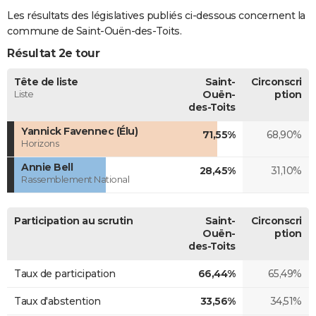
Les résultats des législatives publiés ci-dessous concernent la
commune de Saint-Ouën-des-Toits.
Résultat 2e tour
Tête de liste
Saint-
Circonscri
Liste
Ouën-
ption
des-Toits
Yannick Favennec (Élu)
71,55%
68,90%
Horizons
Annie Bell
28,45%
31,10%
Rassemblement National
Participation au scrutin
Saint-
Circonscri
Ouën-
ption
des-Toits
Taux de participation
66,44%
65,49%
Taux d'abstention
33,56%
34,51%