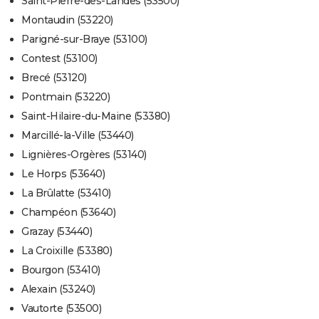
Saint-Pierre-des-Landes (53500)
Montaudin (53220)
Parigné-sur-Braye (53100)
Contest (53100)
Brecé (53120)
Pontmain (53220)
Saint-Hilaire-du-Maine (53380)
Marcillé-la-Ville (53440)
Lignières-Orgères (53140)
Le Horps (53640)
La Brûlatte (53410)
Champéon (53640)
Grazay (53440)
La Croixille (53380)
Bourgon (53410)
Alexain (53240)
Vautorte (53500)