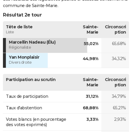
commune de Sainte-Marie.
Résultat 2e tour
Tête de liste
Sainte-
Circonscri
Liste
Marie
ption
Marcellin Nadeau (Élu)
55,02%
65,68%
Régionaliste
Yan Monplaisir
44,98%
34,32%
Divers droite
Participation au scrutin
Sainte-
Circonscri
Marie
ption
Taux de participation
31,12%
34,79%
Taux d'abstention
68,88%
65,21%
Votes blancs (en pourcentage
3,33%
2,93%
des votes exprimés)