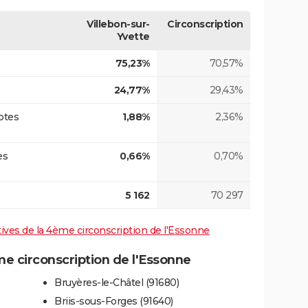
Villebon-sur-
Circonscription
Yvette
75,23%
70,57%
24,77%
29,43%
otes
1,88%
2,36%
es
0,66%
0,70%
5 162
70 297
atives de la 4ème circonscription de l'Essonne
 circonscription de l'Essonne
Bruyères-le-Châtel (91680)
Briis-sous-Forges (91640)