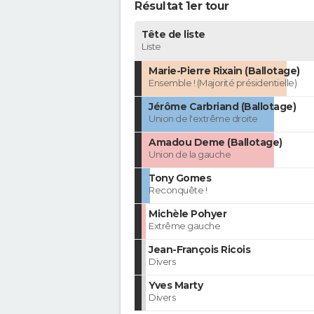
Résultat 1er tour
Tête de liste
Liste
Marie-Pierre Rixain (Ballotage)
Ensemble ! (Majorité présidentielle)
Jérôme Carbriand (Ballotage)
Union de l'extrême droite
Amadou Deme (Ballotage)
Union de la gauche
Tony Gomes
Reconquête !
Michèle Pohyer
Extrême gauche
Jean-François Ricois
Divers
Yves Marty
Divers