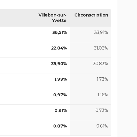
Villebon-sur-
Circonscription
Yvette
36,51%
33,91%
22,84%
31,03%
35,90%
30,83%
1,99%
1,73%
0,97%
1,16%
0,91%
0,73%
0,87%
0,61%