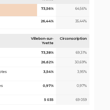
73,56%
64,56%
26,44%
35,44%
Villebon-sur-
Circonscription
Yvette
73,38%
69,31%
26,62%
30,69%
otes
3,54%
3,95%
es
0,97%
0,97%
5 035
69 059