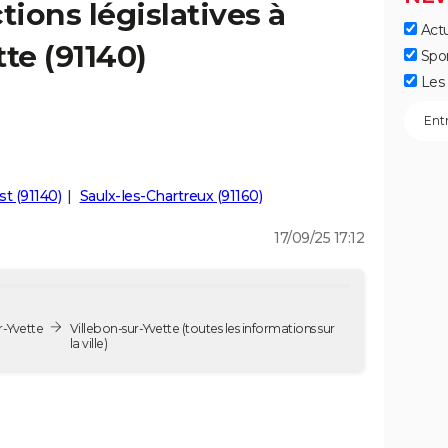
tions législatives à
Actu
te (91140)
Spo
Les 
ust (91140)
Saulx-les-Chartreux (91160)
17/09/25 17:12
r-Yvette
Villebon-sur-Yvette
(toutes les informations sur
la ville)