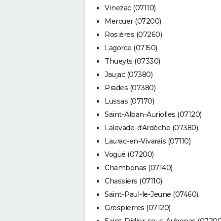
Vinezac (07110)
Mercuer (07200)
Rosières (07260)
Lagorce (07150)
Thueyts (07330)
Jaujac (07380)
Prades (07380)
Lussas (07170)
Saint-Alban-Auriolles (07120)
Lalevade-d'Ardèche (07380)
Laurac-en-Vivarais (07110)
Vogüé (07200)
Chambonas (07140)
Chassiers (07110)
Saint-Paul-le-Jeune (07460)
Grospierres (07120)
Saint-Didier-sous-Aubenas (07200