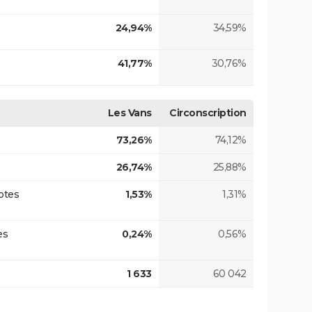
24,94%
34,59%
41,77%
30,76%
Les Vans
Circonscription
73,26%
74,12%
26,74%
25,88%
otes
1,53%
1,31%
es
0,24%
0,56%
1 633
60 042