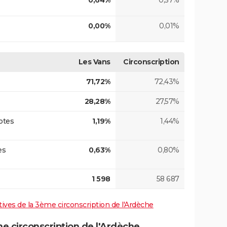
0,64%
0,57%
0,00%
0,01%
Les Vans
Circonscription
71,72%
72,43%
28,28%
27,57%
otes
1,19%
1,44%
es
0,63%
0,80%
1 598
58 687
atives de la 3ème circonscription de l'Ardèche
 circonscription de l'Ardèche