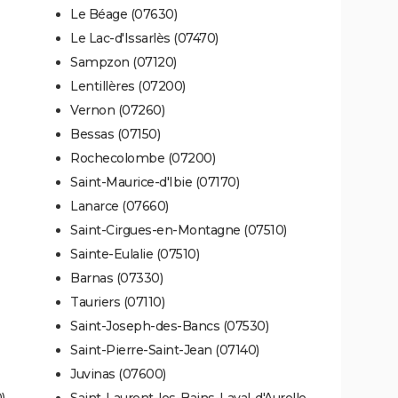
Le Béage (07630)
Le Lac-d'Issarlès (07470)
Sampzon (07120)
Lentillères (07200)
Vernon (07260)
Bessas (07150)
Rochecolombe (07200)
Saint-Maurice-d'Ibie (07170)
Lanarce (07660)
Saint-Cirgues-en-Montagne (07510)
Sainte-Eulalie (07510)
Barnas (07330)
Tauriers (07110)
Saint-Joseph-des-Bancs (07530)
Saint-Pierre-Saint-Jean (07140)
Juvinas (07600)
)
Saint-Laurent-les-Bains-Laval-d'Aurelle