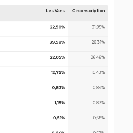
Les Vans
Circonscription
22,50%
31,95%
39,58%
28,31%
22,05%
26,48%
12,75%
10,43%
0,83%
0,84%
1,15%
0,83%
0,51%
0,58%