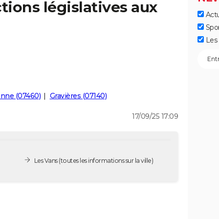
tions législatives aux
Actu
Spo
Les 
nne (07460)
Gravières (07140)
17/09/25 17:09
Les Vans
(toutes les informations sur la ville)