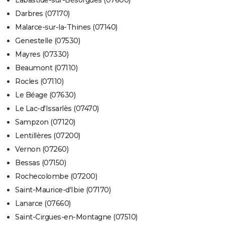
Labastide-sur-Bésorgues (07600)
Darbres (07170)
Malarce-sur-la-Thines (07140)
Genestelle (07530)
Mayres (07330)
Beaumont (07110)
Rocles (07110)
Le Béage (07630)
Le Lac-d'Issarlès (07470)
Sampzon (07120)
Lentillères (07200)
Vernon (07260)
Bessas (07150)
Rochecolombe (07200)
Saint-Maurice-d'Ibie (07170)
Lanarce (07660)
Saint-Cirgues-en-Montagne (07510)