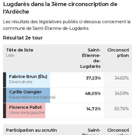
Lugdarès dans la 3ème circonscription de
l'Ardèche
Les résultats des législatives publiés ci-dessous concernent la
commune de Saint-Étienne-de-Lugdarès.
Résultat 2e tour
Tête de liste
Saint-
Circonscri
Liste
Étienne-
ption
de-
Lugdarès
Fabrice Brun (Élu)
37,23%
34,65%
Divers droite
Cyrille Grangier
48,05%
34,59%
Rassemblement National
Florence Pallot
14,72%
30,76%
Union de la gauche
Participation au scrutin
Saint-
Circonscri