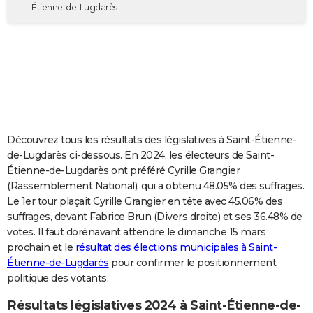
Étienne-de-Lugdarès
City break
Voyage de noces
Climat
Destinations
Voyage nature
Forum
+
PHOTO
GUIDES D'ACHAT
BONS PLANS
CARTE DE VOEUX
Carte Bonne année
Carte Pâques
Carte de Noël
Carte Saint-Valentin
Carte d'anniversaire
DICTIONNAIRE
Découvrez tous les résultats des législatives à Saint-Étienne-
de-Lugdarès ci-dessous. En 2024, les électeurs de Saint-
Biographies
Expressions
Dictionnaire
Citations
Proverbes
PROGRAMME TV
Étienne-de-Lugdarès ont préféré Cyrille Grangier
(Rassemblement National), qui a obtenu 48.05% des suffrages.
COPAINS D'AVANT
Le 1er tour plaçait Cyrille Grangier en tête avec 45.06% des
Se connecter
Collèges
Universités
Service militaire
S'inscrire
Lycées
Primaires
Entreprises
Avis de recherche
AVIS DE DÉCÈS
suffrages, devant Fabrice Brun (Divers droite) et ses 36.48% de
votes. Il faut dorénavant attendre le dimanche 15 mars
FORUM
prochain et le
résultat des élections municipales à Saint-
Étienne-de-Lugdarès
pour confirmer le positionnement
Lifestyle
Sport
Television
Cinema
Bricolage
Culture
Auto
Voyage
politique des votants.
Résultats législatives 2024 à Saint-Étienne-de-