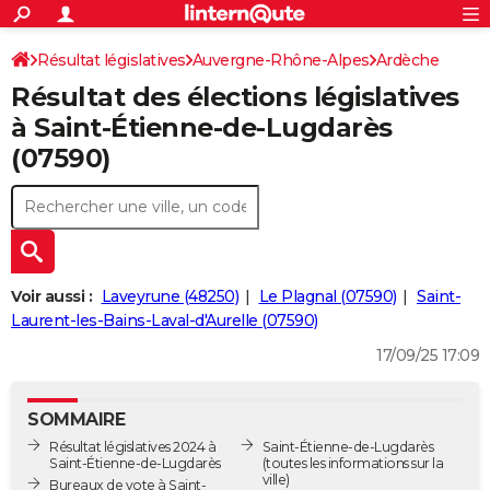
ACTUALITÉS
Connexion
S'inscrire
Résultat législatives
Auvergne-Rhône-Alpes
Rechercher
Ardèche
Société
Education
Villes
Politique
Faits Divers
Monde
+
SPORT
Résultat des élections législatives
3ème circonscription
Football
Cyclisme
Forum
Coupe du monde 2026
Tennis
Rugby
CULTURE
à Saint-Étienne-de-Lugdarès
(07590)
TNT
Cinéma
Musique
Programme TV
Streaming
Sorties cinéma
+
FINANCE
Impôts
Immobilier
Banque
Crédit
Retraite
Epargne
Risques naturels par ville
Assurance
AUTO
Réserver un essai
Berlines
Forum auto
Essais
Citadines
SUV
+
HIGH-TECH
Meilleur smartphone
Ordinateurs
Guide high-tech
Mobiles
Internet
Jeux vidéo
+
BRICOLAGE
Voir aussi :
Laveyrune (48250)
Le Plagnal (07590)
Saint-
Laurent-les-Bains-Laval-d'Aurelle (07590)
Aménagement intérieur
Cuisine
Jardinage
+
Forum
Extérieur
Salle de bains
Rangement
WEEK-END
17/09/25 17:09
Escapades
Expositions
Week-end nature
Guides de France
Patrimoine
Musées
+
LIFESTYLE
SOMMAIRE
Bien-être
Mode
+
Art de vivre
Loisirs
Modes de vie
SANTE
Résultat législatives 2024 à
Saint-Étienne-de-Lugdarès
Saint-Étienne-de-Lugdarès
(toutes les informations sur la
Guide de la santé
Médicaments
+
Alimentation
Maladies
Sommeil
VOYAGE
ville)
Bureaux de vote à Saint-