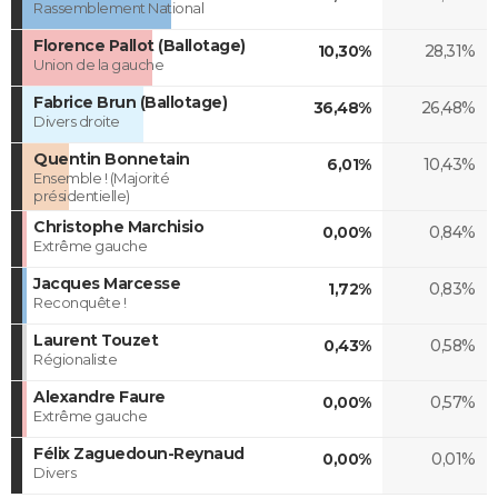
Rassemblement National
Florence Pallot (Ballotage)
10,30%
28,31%
Union de la gauche
Fabrice Brun (Ballotage)
36,48%
26,48%
Divers droite
Quentin Bonnetain
6,01%
10,43%
Ensemble ! (Majorité
présidentielle)
Christophe Marchisio
0,00%
0,84%
Extrême gauche
Jacques Marcesse
1,72%
0,83%
Reconquête !
Laurent Touzet
0,43%
0,58%
Régionaliste
Alexandre Faure
0,00%
0,57%
Extrême gauche
Félix Zaguedoun-Reynaud
0,00%
0,01%
Divers