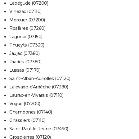
Labégude (07200)
Vinezac (07110)
Mercuer (07200)
Rosières (07260)
Lagorce (07150)
Thueyts (07330)
Jaujac (07380)
Prades (07380)
Lussas (07170)
Saint-Alban-Auriolles (07120)
Lalevade-d'Ardèche (07380)
Laurac-en-Vivarais (07110)
Vogüé (07200)
Chambonas (07140)
Chassiers (07110)
Saint-Paul-le-Jeune (07460)
Grospierres (07120)