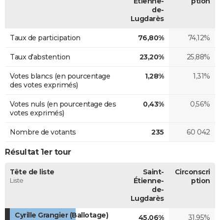
Étienne-
ption
de-
Lugdarès
Taux de participation
76,80%
74,12%
Taux d'abstention
23,20%
25,88%
Votes blancs (en pourcentage
1,28%
1,31%
des votes exprimés)
Votes nuls (en pourcentage des
0,43%
0,56%
votes exprimés)
Nombre de votants
235
60 042
Résultat 1er tour
Tête de liste
Saint-
Circonscri
Liste
Étienne-
ption
de-
Lugdarès
Cyrille Grangier (Ballotage)
45,06%
31,95%