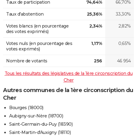
Taux de participation
74,64%
66,70%
Taux d'abstention
25,36%
33,30%
Votes blancs (en pourcentage
2,34%
2,82%
des votes exprimés)
Votes nuls (en pourcentage des
1,17%
0,65%
votes exprimés)
Nombre de votants
256
46 954
Tous les résultats des législatives de la 1ère circonscription du
Cher
Autres communes de la 1ère circonscription du
Cher
Bourges (18000)
Aubigny-sur-Nère (18700)
Saint-Germain-du-Puy (18390)
Saint-Martin-d'Auxigny (18110)