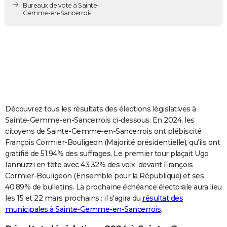
Bureaux de vote à Sainte-
City break
Voyage de noces
Climat
Destinations
Voyage nature
Forum
+
PHOTO
Gemme-en-Sancerrois
GUIDES D'ACHAT
BONS PLANS
CARTE DE VOEUX
Carte Bonne année
Carte Pâques
Carte de Noël
Carte Saint-Valentin
Carte d'anniversaire
DICTIONNAIRE
Découvrez tous les résultats des élections législatives à
Biographies
Expressions
Dictionnaire
Citations
Proverbes
PROGRAMME TV
Sainte-Gemme-en-Sancerrois ci-dessous. En 2024, les
citoyens de Sainte-Gemme-en-Sancerrois ont plébiscité
COPAINS D'AVANT
François Cormier-Bouligeon (Majorité présidentielle), qu'ils ont
gratifié de 51.94% des suffrages. Le premier tour plaçait Ugo
Se connecter
Collèges
Universités
Service militaire
S'inscrire
Lycées
Primaires
Entreprises
Avis de recherche
AVIS DE DÉCÈS
Iannuzzi en tête avec 43.32% des voix, devant François
Cormier-Bouligeon (Ensemble pour la République) et ses
FORUM
40.89% de bulletins. La prochaine échéance électorale aura lieu
Lifestyle
Sport
Television
Cinema
Bricolage
Culture
Auto
Voyage
les 15 et 22 mars prochains : il s'agira du
résultat des
municipales à Sainte-Gemme-en-Sancerrois
.