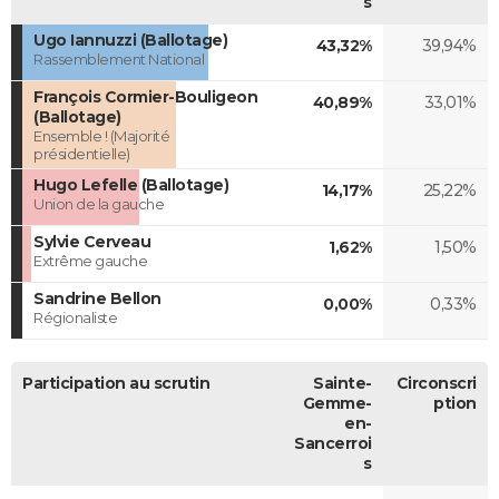
s
Ugo Iannuzzi (Ballotage)
43,32%
39,94%
Rassemblement National
François Cormier-Bouligeon
40,89%
33,01%
(Ballotage)
Ensemble ! (Majorité
présidentielle)
Hugo Lefelle (Ballotage)
14,17%
25,22%
Union de la gauche
Sylvie Cerveau
1,62%
1,50%
Extrême gauche
Sandrine Bellon
0,00%
0,33%
Régionaliste
Participation au scrutin
Sainte-
Circonscri
Gemme-
ption
en-
Sancerroi
s