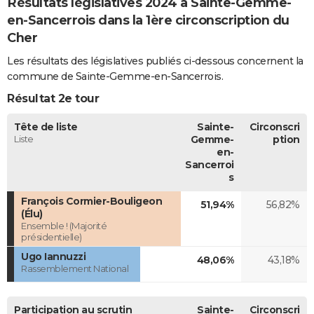
Résultats législatives 2024 à Sainte-Gemme-
en-Sancerrois dans la 1ère circonscription du
Cher
Les résultats des législatives publiés ci-dessous concernent la
commune de Sainte-Gemme-en-Sancerrois.
Résultat 2e tour
Tête de liste
Sainte-
Circonscri
Liste
Gemme-
ption
en-
Sancerroi
s
François Cormier-Bouligeon
51,94%
56,82%
(Élu)
Ensemble ! (Majorité
présidentielle)
Ugo Iannuzzi
48,06%
43,18%
Rassemblement National
Participation au scrutin
Sainte-
Circonscri