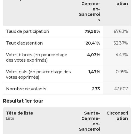
Gemme-
ption
en-
Sancerroi
s
Taux de participation
79,59%
67,63%
Taux d'abstention
20,41%
32,37%
Votes blancs (en pourcentage
4,03%
4,43%
des votes exprimés)
Votes nuls (en pourcentage des
1,47%
0,95%
votes exprimés)
Nombre de votants
273
47 607
Résultat 1er tour
Tête de liste
Sainte-
Circonscri
Liste
Gemme-
ption
en-
Sancerroi