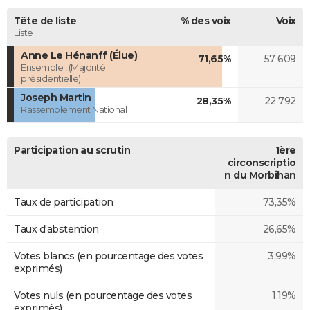
Tête de liste
% des voix
Voix
Liste
Anne Le Hénanff (Élue)
71,65%
57 609
Ensemble ! (Majorité
présidentielle)
Joseph Martin
28,35%
22 792
Rassemblement National
Participation au scrutin
1ère
circonscriptio
n du Morbihan
Taux de participation
73,35%
Taux d'abstention
26,65%
Votes blancs (en pourcentage des votes
3,99%
exprimés)
Votes nuls (en pourcentage des votes
1,19%
exprimés)