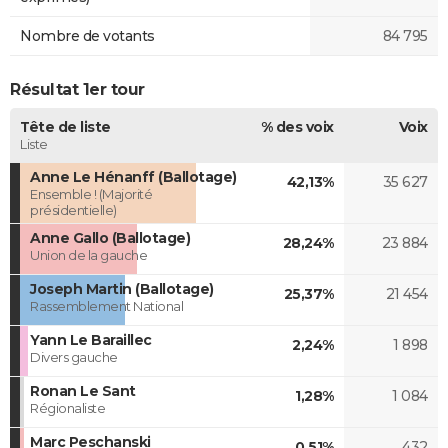
Nombre de votants
84 795
Résultat 1er tour
Tête de liste
% des voix
Voix
Liste
Anne Le Hénanff (Ballotage)
42,13%
35 627
Ensemble ! (Majorité
présidentielle)
Anne Gallo (Ballotage)
28,24%
23 884
Union de la gauche
Joseph Martin (Ballotage)
25,37%
21 454
Rassemblement National
Yann Le Baraillec
2,24%
1 898
Divers gauche
Ronan Le Sant
1,28%
1 084
Régionaliste
Marc Peschanski
0,51%
432