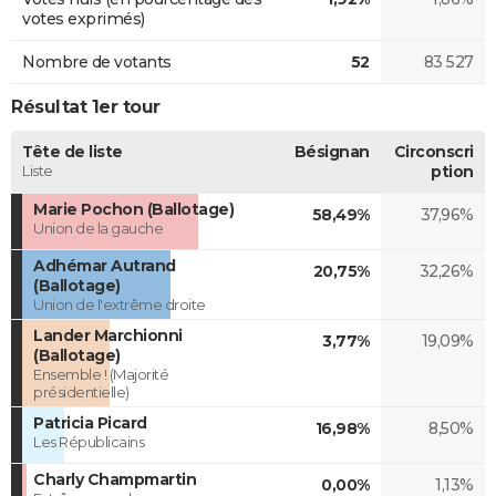
votes exprimés)
Nombre de votants
52
83 527
Résultat 1er tour
Tête de liste
Bésignan
Circonscri
Liste
ption
Marie Pochon (Ballotage)
58,49%
37,96%
Union de la gauche
Adhémar Autrand
20,75%
32,26%
(Ballotage)
Union de l'extrême droite
Lander Marchionni
3,77%
19,09%
(Ballotage)
Ensemble ! (Majorité
présidentielle)
Patricia Picard
16,98%
8,50%
Les Républicains
Charly Champmartin
0,00%
1,13%