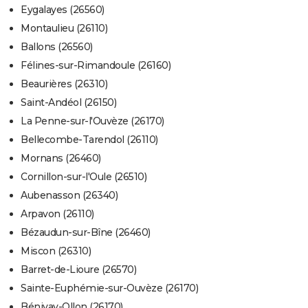
Eygalayes (26560)
Montaulieu (26110)
Ballons (26560)
Félines-sur-Rimandoule (26160)
Beaurières (26310)
Saint-Andéol (26150)
La Penne-sur-l'Ouvèze (26170)
Bellecombe-Tarendol (26110)
Mornans (26460)
Cornillon-sur-l'Oule (26510)
Aubenasson (26340)
Arpavon (26110)
Bézaudun-sur-Bîne (26460)
Miscon (26310)
Barret-de-Lioure (26570)
Sainte-Euphémie-sur-Ouvèze (26170)
Bénivay-Ollon (26170)