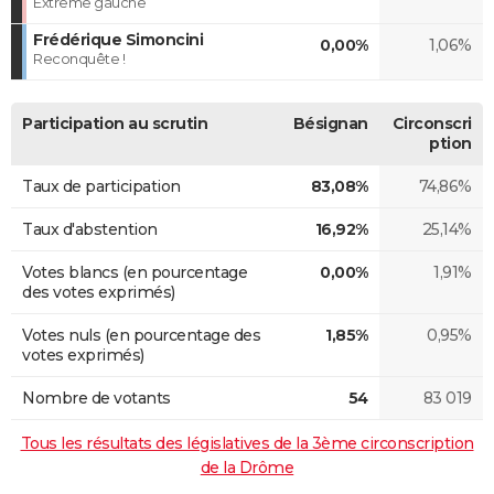
Extrême gauche
Frédérique Simoncini
0,00%
1,06%
Reconquête !
Participation au scrutin
Bésignan
Circonscri
ption
Taux de participation
83,08%
74,86%
Taux d'abstention
16,92%
25,14%
Votes blancs (en pourcentage
0,00%
1,91%
des votes exprimés)
Votes nuls (en pourcentage des
1,85%
0,95%
votes exprimés)
Nombre de votants
54
83 019
Tous les résultats des législatives de la 3ème circonscription
de la Drôme