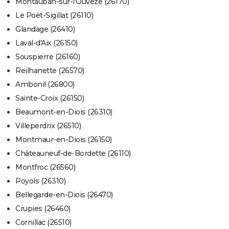
Montauban-sur-l'Ouvèze (26170)
Le Poët-Sigillat (26110)
Glandage (26410)
Laval-d'Aix (26150)
Souspierre (26160)
Reilhanette (26570)
Ambonil (26800)
Sainte-Croix (26150)
Beaumont-en-Diois (26310)
Villeperdrix (26510)
Montmaur-en-Diois (26150)
Châteauneuf-de-Bordette (26110)
Montfroc (26560)
Poyols (26310)
Bellegarde-en-Diois (26470)
Crupies (26460)
Cornillac (26510)