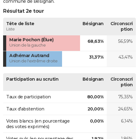
commune de Bésignan.
Résultat 2e tour
Tête de liste
Bésignan
Circonscri
Liste
ption
Marie Pochon (Élue)
68,63%
56,59%
Union de la gauche
Adhémar Autrand
31,37%
43,41%
Union de l'extrême droite
Participation au scrutin
Bésignan
Circonscri
ption
Taux de participation
80,00%
75,35%
Taux d'abstention
20,00%
24,65%
Votes blancs (en pourcentage
0,00%
6,14%
des votes exprimés)
Votes nuls (en pourcentage des
1,92%
1,86%