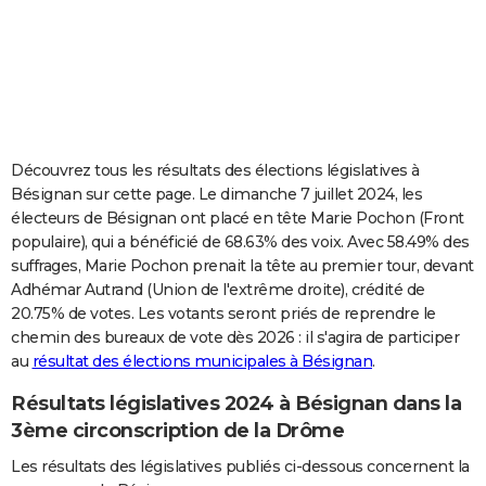
City break
Voyage de noces
Climat
Destinations
Voyage nature
Forum
+
PHOTO
GUIDES D'ACHAT
BONS PLANS
CARTE DE VOEUX
Découvrez tous les résultats des élections législatives à
Bésignan sur cette page. Le dimanche 7 juillet 2024, les
Carte Bonne année
Carte Pâques
Carte de Noël
Carte Saint-Valentin
Carte d'anniversaire
DICTIONNAIRE
électeurs de Bésignan ont placé en tête Marie Pochon (Front
populaire), qui a bénéficié de 68.63% des voix. Avec 58.49% des
Biographies
Expressions
Dictionnaire
Citations
Proverbes
PROGRAMME TV
suffrages, Marie Pochon prenait la tête au premier tour, devant
Adhémar Autrand (Union de l'extrême droite), crédité de
COPAINS D'AVANT
20.75% de votes. Les votants seront priés de reprendre le
Se connecter
Collèges
Universités
Service militaire
S'inscrire
Lycées
Primaires
Entreprises
Avis de recherche
AVIS DE DÉCÈS
chemin des bureaux de vote dès 2026 : il s'agira de participer
au
résultat des élections municipales à Bésignan
.
FORUM
Résultats législatives 2024 à Bésignan dans la
Lifestyle
Sport
Television
Cinema
Bricolage
Culture
Auto
Voyage
3ème circonscription de la Drôme
Les résultats des législatives publiés ci-dessous concernent la