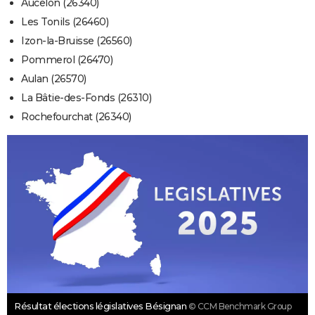
Aucelon (26340)
Les Tonils (26460)
Izon-la-Bruisse (26560)
Pommerol (26470)
Aulan (26570)
La Bâtie-des-Fonds (26310)
Rochefourchat (26340)
Résultat élections législatives Bésignan
© CCM Benchmark Group