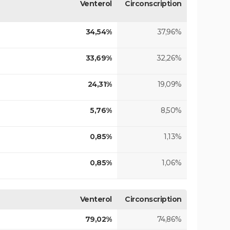
Venterol
Circonscription
34,54%
37,96%
33,69%
32,26%
24,31%
19,09%
5,76%
8,50%
0,85%
1,13%
0,85%
1,06%
Venterol
Circonscription
79,02%
74,86%