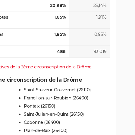
20,98%
25,14%
otes
1,65%
1,91%
es
1,85%
0,95%
486
83 019
latives de la 3ème circonscription de la Drôme
 circonscription de la Drôme
Saint-Sauveur-Gouvernet (26110)
Francillon-sur-Roubion (26400)
Pontaix (26150)
Saint-Julien-en-Quint (26150)
Cobonne (26400)
Plan-de-Baix (26400)