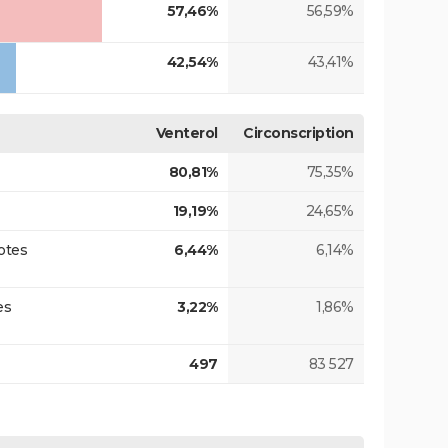
57,46%
56,59%
42,54%
43,41%
Venterol
Circonscription
80,81%
75,35%
19,19%
24,65%
otes
6,44%
6,14%
es
3,22%
1,86%
497
83 527