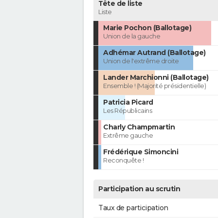
Tête de liste
Liste
Marie Pochon (Ballotage)
Union de la gauche
Adhémar Autrand (Ballotage)
Union de l'extrême droite
Lander Marchionni (Ballotage)
Ensemble ! (Majorité présidentielle)
Patricia Picard
Les Républicains
Charly Champmartin
Extrême gauche
Frédérique Simoncini
Reconquête !
Participation au scrutin
Taux de participation