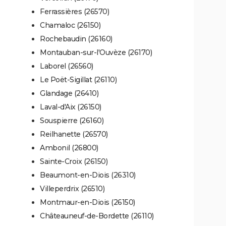
Ferrassières (26570)
Chamaloc (26150)
Rochebaudin (26160)
Montauban-sur-l'Ouvèze (26170)
Laborel (26560)
Le Poët-Sigillat (26110)
Glandage (26410)
Laval-d'Aix (26150)
Souspierre (26160)
Reilhanette (26570)
Ambonil (26800)
Sainte-Croix (26150)
Beaumont-en-Diois (26310)
Villeperdrix (26510)
Montmaur-en-Diois (26150)
Châteauneuf-de-Bordette (26110)