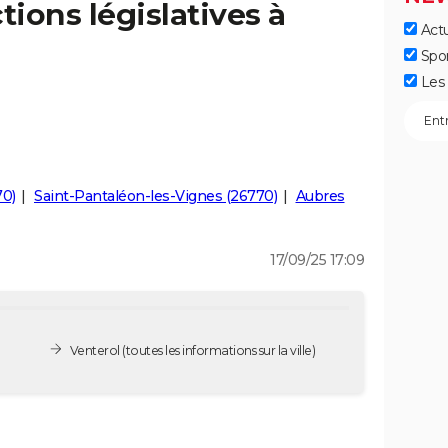
tions législatives à
Actu
Spo
Les 
70)
Saint-Pantaléon-les-Vignes (26770)
Aubres
17/09/25 17:09
Venterol
(toutes les informations sur la ville)