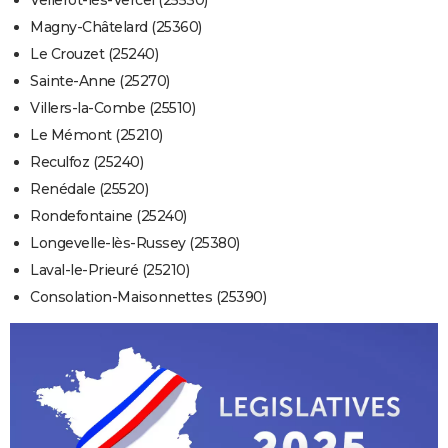
Vellerot-lès-Vercel (25530)
Magny-Châtelard (25360)
Le Crouzet (25240)
Sainte-Anne (25270)
Villers-la-Combe (25510)
Le Mémont (25210)
Reculfoz (25240)
Renédale (25520)
Rondefontaine (25240)
Longevelle-lès-Russey (25380)
Laval-le-Prieuré (25210)
Consolation-Maisonnettes (25390)