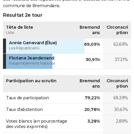
commune de Bremondans.
Résultat 2e tour
Tête de liste
Bremond
Circonscri
Liste
ans
ption
Annie Genevard (Élue)
69,09%
62,69%
Les Républicains
Floriane Jeandenand
30,91%
37,31%
Rassemblement National
Participation au scrutin
Bremond
Circonscri
ans
ption
Taux de participation
79,22%
69,39%
Taux d'abstention
20,78%
30,61%
Votes blancs (en pourcentage
3,28%
2,89%
des votes exprimés)