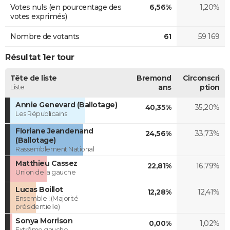
Votes nuls (en pourcentage des
6,56%
1,20%
votes exprimés)
Nombre de votants
61
59 169
Résultat 1er tour
Tête de liste
Bremond
Circonscri
Liste
ans
ption
Annie Genevard (Ballotage)
40,35%
35,20%
Les Républicains
Floriane Jeandenand
24,56%
33,73%
(Ballotage)
Rassemblement National
Matthieu Cassez
22,81%
16,79%
Union de la gauche
Lucas Boillot
12,28%
12,41%
Ensemble ! (Majorité
présidentielle)
Sonya Morrison
0,00%
1,02%
Extrême gauche