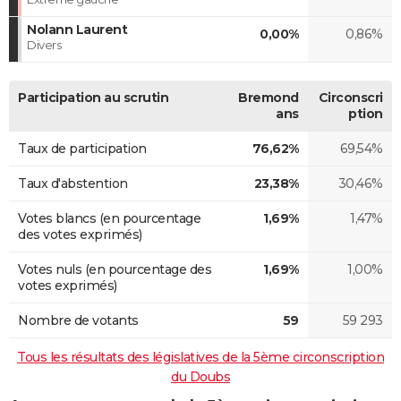
Nolann Laurent
0,00%
0,86%
Divers
Participation au scrutin
Bremond
Circonscri
ans
ption
Taux de participation
76,62%
69,54%
Taux d'abstention
23,38%
30,46%
Votes blancs (en pourcentage
1,69%
1,47%
des votes exprimés)
Votes nuls (en pourcentage des
1,69%
1,00%
votes exprimés)
Nombre de votants
59
59 293
Tous les résultats des législatives de la 5ème circonscription
du Doubs