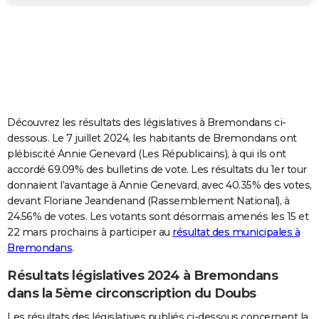
City break
Voyage de noces
Climat
Destinations
Voyage nature
Forum
+
PHOTO
GUIDES D'ACHAT
BONS PLANS
CARTE DE VOEUX
Découvrez les résultats des législatives à Bremondans ci-
Carte Bonne année
Carte Pâques
Carte de Noël
Carte Saint-Valentin
Carte d'anniversaire
DICTIONNAIRE
dessous. Le 7 juillet 2024, les habitants de Bremondans ont
plébiscité Annie Genevard (Les Républicains), à qui ils ont
Biographies
Expressions
Dictionnaire
Citations
Proverbes
PROGRAMME TV
accordé 69.09% des bulletins de vote. Les résultats du 1er tour
donnaient l’avantage à Annie Genevard, avec 40.35% des votes,
COPAINS D'AVANT
devant Floriane Jeandenand (Rassemblement National), à
24.56% de votes. Les votants sont désormais amenés les 15 et
Se connecter
Collèges
Universités
Service militaire
S'inscrire
Lycées
Primaires
Entreprises
Avis de recherche
AVIS DE DÉCÈS
22 mars prochains à participer au
résultat des municipales à
Bremondans
.
FORUM
Lifestyle
Sport
Television
Cinema
Bricolage
Culture
Auto
Voyage
Résultats législatives 2024 à Bremondans
dans la 5ème circonscription du Doubs
Les résultats des législatives publiés ci-dessous concernent la