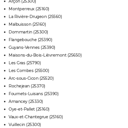
Arçon (25300)
Montperreux (25160)
La Rivière-Drugeon (25560)
Malbuisson (25160)
Dommartin (25300)
Flangebouche (25390)
Guyans-Vennes (25390)
Maisons-du-Bois-Lièvremont (25650)
Les Gras (25790)
Les Combes (25500)
Arc-sous-Cicon (25520)
Rochejean (25370)
Fournets-Luisans (25390)
Amancey (25330)
Oye-et-Pallet (25160)
Vaux-et-Chantegrue (25160)
Vuillecin (25300)